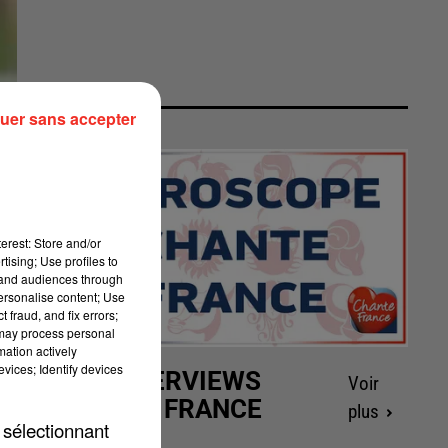
uer sans accepter
erest: Store and/or
tising; Use profiles to
tand audiences through
personalise content; Use
 fraud, and fix errors;
 may process personal
mation actively
vices; Identify devices
LES INTERVIEWS
Voir
CHANTE FRANCE
plus
 sélectionnant