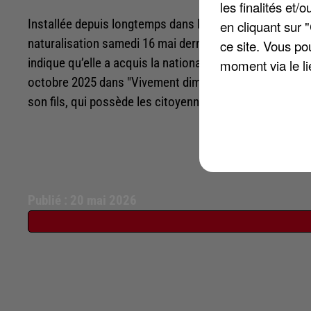
les finalités et
Installée depuis longtemps dans le paysage musical fr
en cliquant sur 
naturalisation samedi 16 mai dernier, selon un documen
ce site. Vous po
indique qu’elle a acquis la nationalité française depuis
moment via le li
octobre 2025 dans "Vivement dimanche". À l'époque, ell
son fils, qui possède les citoyennetés française et can
Publié : 20 mai 2026