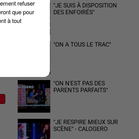
lement refuser
"JE SUIS À DISPOSITION
eront que pour
DES ENFOIRÉS"
er
nt à tout
n
"ON A TOUS LE TRAC"
"ON N'EST PAS DES
PARENTS PARFAITS"
"JE RESPIRE MIEUX SUR
SCÈNE" - CALOGERO