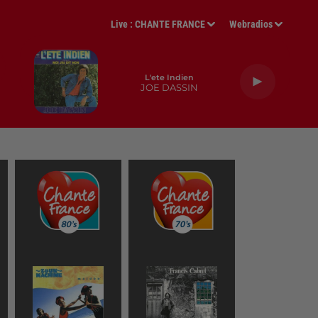
Live :
CHANTE FRANCE
Webradios
L'ete Indien
JOE DASSIN