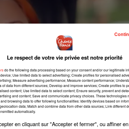
Contin
Le respect de votre vie privée est notre priorité
ers
do the following data processing based on your consent and/or our legitimate int
device; Use limited data to select advertising; Create profiles for personalised adver
vertising; Measure advertising performance; Measure content performance; Unders
ns of data from different sources; Develop and improve services; Create profiles to 
alised content; Use limited data to select content; Ensure security, prevent and detect
ertising and content; Save and communicate privacy choices. These technologies
and browsing data to offer following functionalities: Identify devices based on infor
eolocation data; Match and combine data from other data sources; Link different de
nsmitted automatically.
pter en cliquant sur "Accepter et fermer", ou affiner en