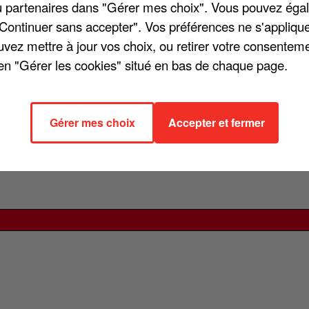
/ou partenaires dans "Gérer mes choix". Vous pouvez éga
ancophone, Natasha St-Pier a reçu la confirmation de sa
"Continuer sans accepter". Vos préférences ne s'appliqu
t qu’elle a partagé dans une publication éphémère. Le courri
uvez mettre à jour vos choix, ou retirer votre consenteme
 le 12 mai 2026. L’artiste avait déjà évoqué cette démarche e
en "Gérer les cookies" situé en bas de chaque page.
e expliquait qu’elle souhaitait aussi passer cette étape pour
adienne.
Gérer mes choix
Accepter et fermer