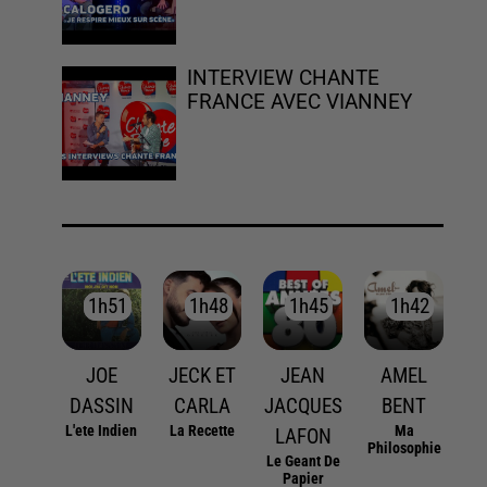
INTERVIEW CHANTE
FRANCE AVEC VIANNEY
1h51
1h51
1h48
1h48
1h45
1h45
1h42
1h42
JOE
JECK ET
JEAN
AMEL
DASSIN
CARLA
JACQUES
BENT
L'ete Indien
La Recette
Ma
LAFON
Philosophie
Le Geant De
Papier