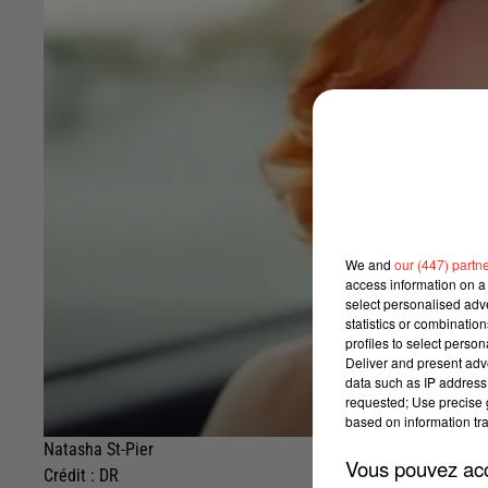
We and
our (447) partn
access information on a 
select personalised ad
statistics or combinatio
profiles to select person
Deliver and present adv
data such as IP address 
requested; Use precise g
based on information tra
Natasha St-Pier
Vous pouvez acce
Crédit :
DR