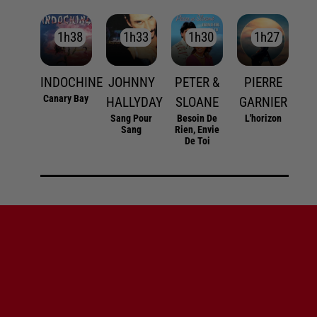
1h38
1h38
1h33
1h33
1h30
1h30
1h27
1h27
INDOCHINE
JOHNNY
PETER &
PIERRE
Canary Bay
HALLYDAY
SLOANE
GARNIER
Sang Pour
Besoin De
L'horizon
Sang
Rien, Envie
De Toi