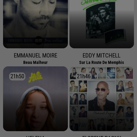
EMMANUEL MOIRE
EDDY MITCHELL
Beau Malheur
Sur La Route De Memphis
21h50
21h50
21h46
21h46