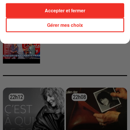
Accepter et fermer
Gérer mes choix
INTERVIEW CHANTE FRANCE AVEC
VIANNEY
22h12
22h12
22h08
22h08