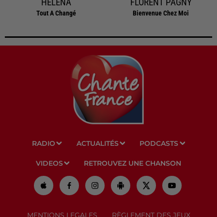
HELENA
FLORENT PAGNY
Tout A Changé
Bienvenue Chez Moi
RADIO
ACTUALITÉS
PODCASTS
VIDEOS
RETROUVEZ UNE CHANSON
MENTIONS LEGALES
RÈGLEMENT DES JEUX