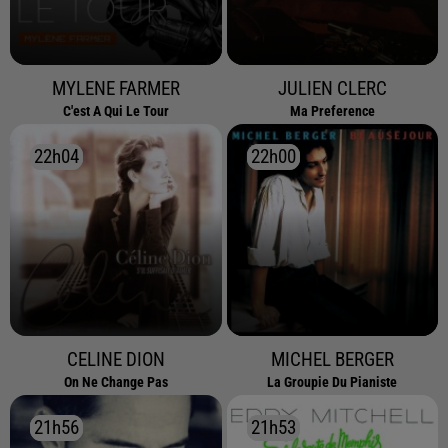
MYLENE FARMER
JULIEN CLERC
C'est A Qui Le Tour
Ma Preference
22h04
22h04
22h00
22h00
CELINE DION
MICHEL BERGER
On Ne Change Pas
La Groupie Du Pianiste
21h56
21h56
21h53
21h53