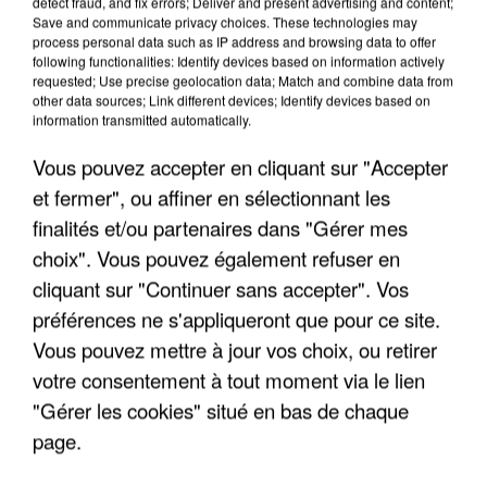
detect fraud, and fix errors; Deliver and present advertising and content;
"JE SUIS À DISPOSITION DES
Save and communicate privacy choices. These technologies may
ENFOIRÉS"
process personal data such as IP address and browsing data to offer
following functionalities: Identify devices based on information actively
requested; Use precise geolocation data; Match and combine data from
other data sources; Link different devices; Identify devices based on
information transmitted automatically.
"ON A TOUS LE TRAC"
Vous pouvez accepter en cliquant sur "Accepter
et fermer", ou affiner en sélectionnant les
finalités et/ou partenaires dans "Gérer mes
choix". Vous pouvez également refuser en
cliquant sur "Continuer sans accepter". Vos
"ON N'EST PAS DES PARENTS
préférences ne s'appliqueront que pour ce site.
PARFAITS"
Vous pouvez mettre à jour vos choix, ou retirer
votre consentement à tout moment via le lien
"Gérer les cookies" situé en bas de chaque
page.
"JE RESPIRE MIEUX SUR SCÈNE" -
CALOGERO