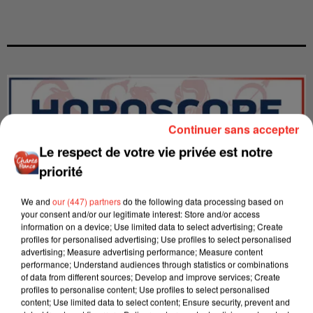
Continuer sans accepter
Le respect de votre vie privée est notre
priorité
We and
our (447) partners
do the following data processing based on
your consent and/or our legitimate interest: Store and/or access
information on a device; Use limited data to select advertising; Create
profiles for personalised advertising; Use profiles to select personalised
advertising; Measure advertising performance; Measure content
LES INTERVIEWS CHANTE
performance; Understand audiences through statistics or combinations
Voir plus
of data from different sources; Develop and improve services; Create
FRANCE
profiles to personalise content; Use profiles to select personalised
content; Use limited data to select content; Ensure security, prevent and