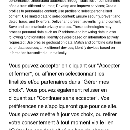
performance; Understand audiences through statistics or combinations
of data from different sources; Develop and improve services; Create
profiles to personalise content; Use profiles to select personalised
content; Use limited data to select content; Ensure security, prevent and
LES INTERVIEWS CHANTE
detect fraud, and fix errors; Deliver and present advertising and content;
Voir plus
Save and communicate privacy choices. These technologies may
FRANCE
process personal data such as IP address and browsing data to offer
following functionalities: Identify devices based on information actively
requested; Use precise geolocation data; Match and combine data from
"JE SUIS À DISPOSITION DES
other data sources; Link different devices; Identify devices based on
ENFOIRÉS"
information transmitted automatically.
Vous pouvez accepter en cliquant sur "Accepter
et fermer", ou affiner en sélectionnant les
finalités et/ou partenaires dans "Gérer mes
"ON A TOUS LE TRAC"
choix". Vous pouvez également refuser en
cliquant sur "Continuer sans accepter". Vos
préférences ne s'appliqueront que pour ce site.
Vous pouvez mettre à jour vos choix, ou retirer
votre consentement à tout moment via le lien
"ON N'EST PAS DES PARENTS
"Gérer les cookies" situé en bas de chaque
PARFAITS"