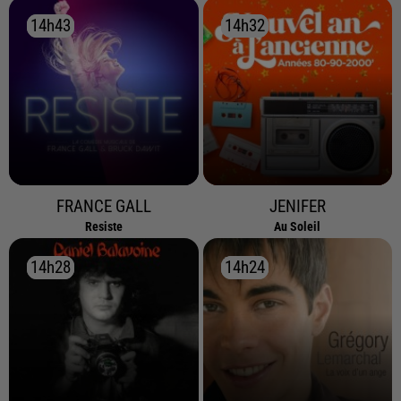
14h43
14h43
14h32
14h32
FRANCE GALL
JENIFER
Resiste
Au Soleil
14h28
14h28
14h24
14h24