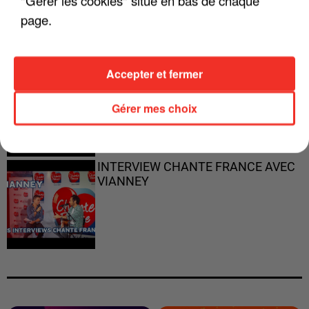
page.
Accepter et fermer
"JE RESPIRE MIEUX SUR SCÈNE" -
CALOGERO
Gérer mes choix
INTERVIEW CHANTE FRANCE AVEC
VIANNEY