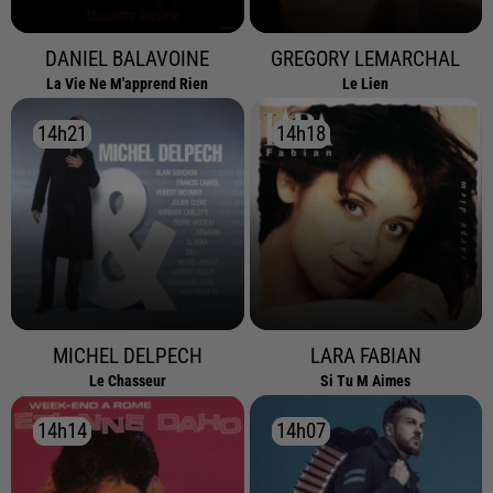
DANIEL BALAVOINE
GREGORY LEMARCHAL
La Vie Ne M'apprend Rien
Le Lien
14h21
14h21
14h18
14h18
MICHEL DELPECH
LARA FABIAN
Le Chasseur
Si Tu M Aimes
14h14
14h14
14h07
14h07