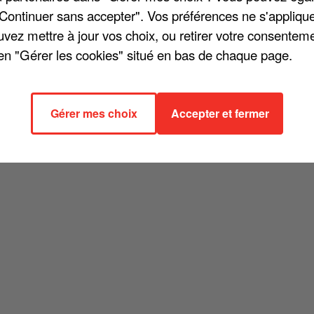
tude c'est que le passage [...] risque de se faire dans la
"Continuer sans accepter". Vos préférences ne s'appliqu
n existentielle : qu'est-ce qui est important dans ma vie ?
uvez mettre à jour vos choix, ou retirer votre consenteme
t. Je pensais tout arrêter. Puis c'est arrivé d'un seul coup.
en "Gérer les cookies" situé en bas de chaque page.
armer semble avoir retrouvé la paix et l'inspiration... pour 
Gérer mes choix
Accepter et fermer