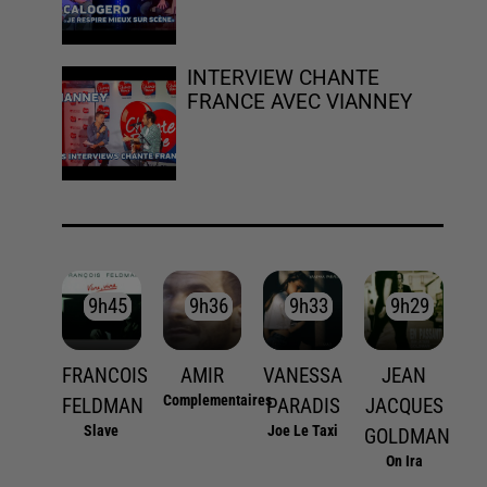
INTERVIEW CHANTE
FRANCE AVEC VIANNEY
9h45
9h45
9h36
9h36
9h33
9h33
9h29
9h29
FRANCOIS
AMIR
VANESSA
JEAN
Complementaires
FELDMAN
PARADIS
JACQUES
Slave
Joe Le Taxi
GOLDMAN
On Ira