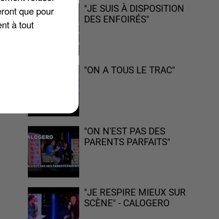
"JE SUIS À DISPOSITION
eront que pour
DES ENFOIRÉS"
nt à tout
le
"ON A TOUS LE TRAC"
"ON N'EST PAS DES
PARENTS PARFAITS"
"JE RESPIRE MIEUX SUR
SCÈNE" - CALOGERO