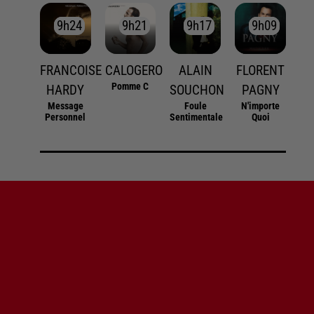
9h24
9h24
9h21
9h21
9h17
9h17
9h09
9h09
FRANCOISE
CALOGERO
ALAIN
FLORENT
Pomme C
HARDY
SOUCHON
PAGNY
Message
Foule
N'importe
Personnel
Sentimentale
Quoi