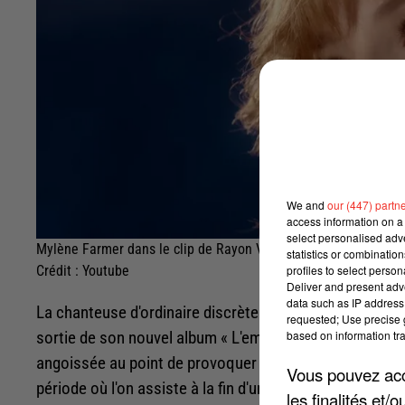
We and
our (447) partn
access information on a 
select personalised ad
Mylène Farmer dans le clip de Rayon Vert
statistics or combinatio
profiles to select person
Crédit :
Youtube
Deliver and present adv
data such as IP address 
La chanteuse d'ordinaire discrète a toutefois accordé 
requested; Use precise g
based on information tra
sortie de son nouvel album « L'emprise », prévue pour le 
angoissée au point de provoquer chez elle une panne sèch
Vous pouvez acce
période où l'on assiste à la fin d'un monde... Cela cré
les finalités et