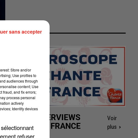
uer sans accepter
erest: Store and/or
tising; Use profiles to
tand audiences through
personalise content; Use
 fraud, and fix errors;
 may process personal
mation actively
la
vices; Identify devices
LES INTERVIEWS
Voir
CHANTE FRANCE
 sélectionnant
plus
le
lement refuser