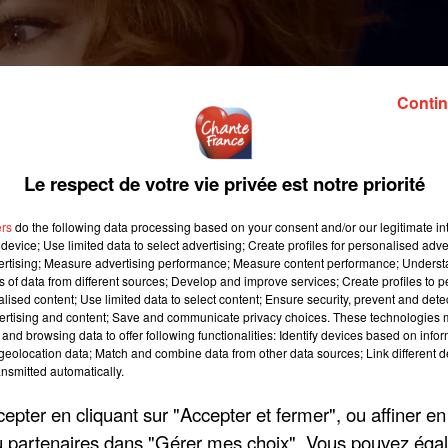
Contin
Le respect de votre vie privée est notre priorité
ers
do the following data processing based on your consent and/or our legitimate int
device; Use limited data to select advertising; Create profiles for personalised adver
vertising; Measure advertising performance; Measure content performance; Unders
ns of data from different sources; Develop and improve services; Create profiles to 
alised content; Use limited data to select content; Ensure security, prevent and detect
ertising and content; Save and communicate privacy choices. These technologies
and browsing data to offer following functionalities: Identify devices based on infor
une longue interview au Journal du Dimanche, à l'occasion de 
eolocation data; Match and combine data from other data sources; Link different de
nsmitted automatically.
vendredi 25 novembre. Elle revient sur l'actualité qui l'a
e d'inspiration : « Difficile de ne pas être sidérée par cette
pter en cliquant sur "Accepter et fermer", ou affiner en
e un grand vide et un chaos mental. Un monde nouveau se profi
/ou partenaires dans "Gérer mes choix". Vous pouvez éga