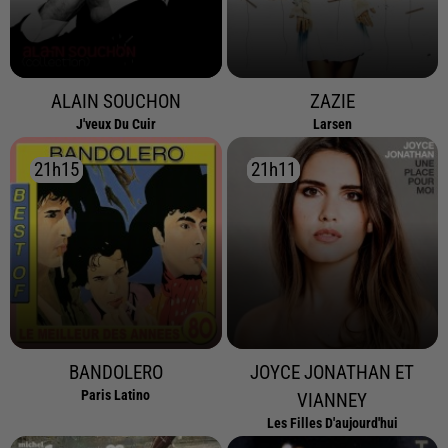
ALAIN SOUCHON
ZAZIE
J'veux Du Cuir
Larsen
21h15
21h15
21h11
21h11
BANDOLERO
JOYCE JONATHAN ET
Paris Latino
VIANNEY
Les Filles D'aujourd'hui