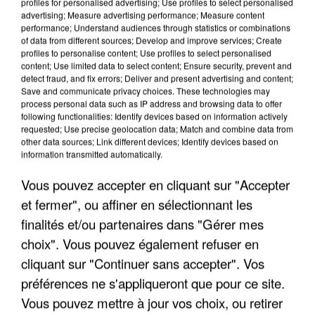
profiles for personalised advertising; Use profiles to select personalised
advertising; Measure advertising performance; Measure content
performance; Understand audiences through statistics or combinations
of data from different sources; Develop and improve services; Create
profiles to personalise content; Use profiles to select personalised
content; Use limited data to select content; Ensure security, prevent and
detect fraud, and fix errors; Deliver and present advertising and content;
LES INTERVIEWS CHANTE
Voir plus
Save and communicate privacy choices. These technologies may
FRANCE
process personal data such as IP address and browsing data to offer
following functionalities: Identify devices based on information actively
requested; Use precise geolocation data; Match and combine data from
other data sources; Link different devices; Identify devices based on
"JE SUIS À DISPOSITION DES
information transmitted automatically.
ENFOIRÉS"
Vous pouvez accepter en cliquant sur "Accepter
et fermer", ou affiner en sélectionnant les
finalités et/ou partenaires dans "Gérer mes
"ON A TOUS LE TRAC"
choix". Vous pouvez également refuser en
cliquant sur "Continuer sans accepter". Vos
préférences ne s'appliqueront que pour ce site.
Vous pouvez mettre à jour vos choix, ou retirer