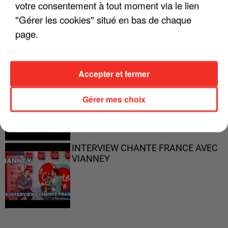
votre consentement à tout moment via le lien
"ON N'EST PAS DES PARENTS
"Gérer les cookies" situé en bas de chaque
PARFAITS"
page.
Accepter et fermer
"JE RESPIRE MIEUX SUR SCÈNE" -
CALOGERO
Gérer mes choix
INTERVIEW CHANTE FRANCE AVEC
VIANNEY