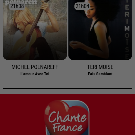
21h08
21h08
21h04
21h04
MICHEL POLNAREFF
TERI MOISE
L'amour Avec Toi
Fais Semblant