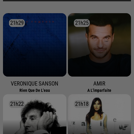
21h29
21h29
21h25
21h25
VERONIQUE SANSON
AMIR
Rien Que De L'eau
A L'imparfaite
21h22
21h22
21h18
21h18