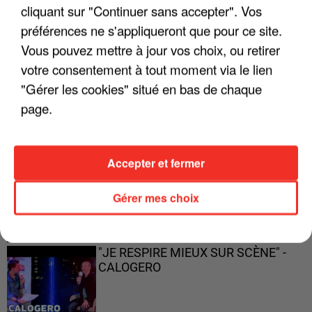
cliquant sur "Continuer sans accepter". Vos
préférences ne s'appliqueront que pour ce site.
Vous pouvez mettre à jour vos choix, ou retirer
votre consentement à tout moment via le lien
"ON A TOUS LE TRAC"
"Gérer les cookies" situé en bas de chaque
page.
"ON N'EST PAS DES PARENTS
Accepter et fermer
PARFAITS"
Gérer mes choix
"JE RESPIRE MIEUX SUR SCÈNE" -
CALOGERO