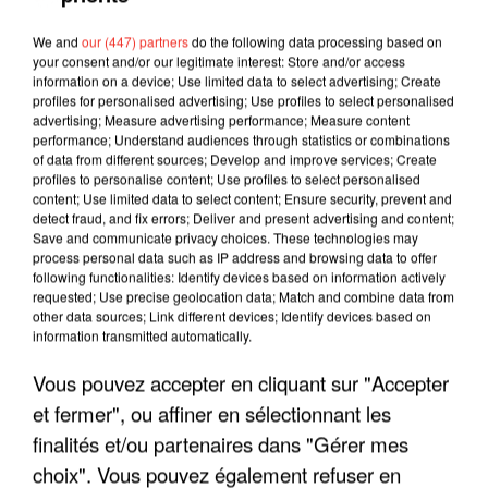
We and
our (447) partners
do the following data processing based on
your consent and/or our legitimate interest: Store and/or access
information on a device; Use limited data to select advertising; Create
profiles for personalised advertising; Use profiles to select personalised
advertising; Measure advertising performance; Measure content
performance; Understand audiences through statistics or combinations
of data from different sources; Develop and improve services; Create
profiles to personalise content; Use profiles to select personalised
content; Use limited data to select content; Ensure security, prevent and
detect fraud, and fix errors; Deliver and present advertising and content;
Save and communicate privacy choices. These technologies may
process personal data such as IP address and browsing data to offer
following functionalities: Identify devices based on information actively
requested; Use precise geolocation data; Match and combine data from
other data sources; Link different devices; Identify devices based on
information transmitted automatically.
LES INTERVIEWS CHANTE
Voir plus
Vous pouvez accepter en cliquant sur "Accepter
FRANCE
et fermer", ou affiner en sélectionnant les
finalités et/ou partenaires dans "Gérer mes
"JE SUIS À DISPOSITION DES
choix". Vous pouvez également refuser en
ENFOIRÉS"