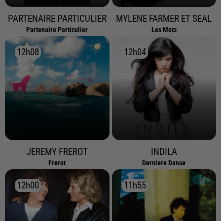
PARTENAIRE PARTICULIER
MYLENE FARMER ET SEAL
Partenaire Particulier
Les Mots
12h08
12h08
12h04
12h04
JEREMY FREROT
INDILA
Frerot
Derniere Danse
12h00
12h00
11h55
11h55