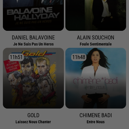
DANIEL BALAVOINE
ALAIN SOUCHON
Je Ne Suis Pas Un Heros
Foule Sentimentale
11h51
11h51
11h48
11h48
GOLD
CHIMENE BADI
Laissez Nous Chanter
Entre Nous