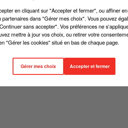
it de la scène en avril 2018. Finalement, il avait fait son
2024. « J'ai tout vendu, Paris, la Normandie. Je pars dans le
pter en cliquant sur "Accepter et fermer", ou affiner en
ée à nos confrères du Parisien.
/ou partenaires dans "Gérer mes choix". Vous pouvez éga
"Continuer sans accepter". Vos préférences ne s'appliqu
 que sa carrière s'arrête bientôt.
« Je vais enfin souffler. Cette
uvez mettre à jour vos choix, ou retirer votre consenteme
 théâtre, la star annonce aussi mettre fin à sa participation :
en "Gérer les cookies" situé en bas de chaque page.
j'avais mon théâtre à Paris, il y en avait 360 par soir !
je suis en vacances, à la retraite ». C'est dit !
Gérer mes choix
Accepter et fermer