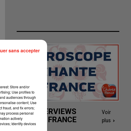
uer sans accepter
erest: Store and/or
tising; Use profiles to
tand audiences through
personalise content; Use
 fraud, and fix errors;
LES INTERVIEWS
Voir
 may process personal
CHANTE FRANCE
mation actively
plus
vices; Identify devices