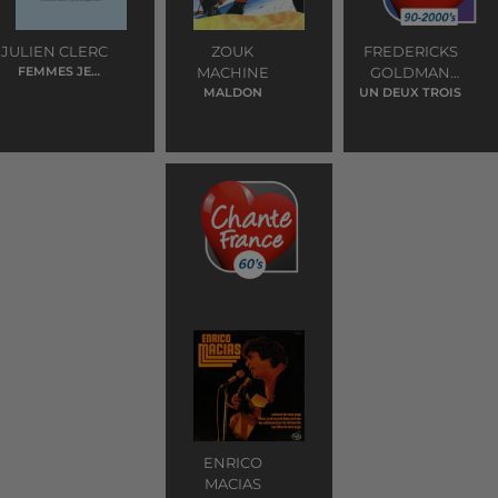
JULIEN CLERC
ZOUK
FREDERICKS
FEMMES JE
MACHINE
GOLDMAN
VOUS AIME
MALDON
UN DEUX TROIS
JONES
ENRICO
MACIAS