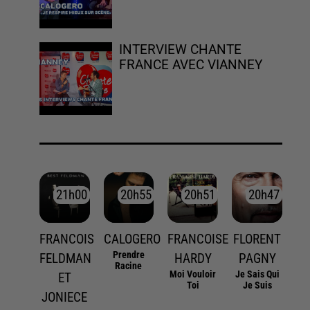
INTERVIEW CHANTE
FRANCE AVEC VIANNEY
21h00
21h00
20h55
20h55
20h51
20h51
20h47
20h47
FRANCOIS
CALOGERO
FRANCOISE
FLORENT
Prendre
FELDMAN
HARDY
PAGNY
Racine
Moi Vouloir
Je Sais Qui
ET
Toi
Je Suis
JONIECE