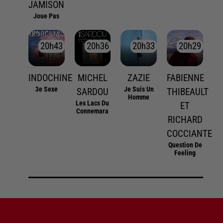
JAMISON
Joue Pas
20h43
20h43
20h36
20h36
20h33
20h33
20h29
20h29
INDOCHINE
MICHEL
ZAZIE
FABIENNE
3e Sexe
Je Suis Un
SARDOU
THIBEAULT
Homme
Les Lacs Du
ET
Connemara
RICHARD
COCCIANTE
Question De
Feeling