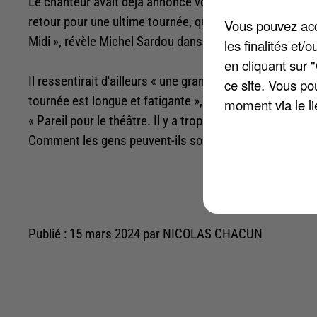
Le chanteur avait déjà annoncé vouloir se mettre en retra
retour pour une ultime tournée, qui s'achèvera en mars 
Vous pouvez acce
Midi », révèle Michel Sardou dans une interview accord
les finalités et
en cliquant sur 
Il ressentirait d'ailleurs « une grande joie » face au fait
ce site. Vous po
tournée est longue et fatigante », a-t-il confié. Quant au
moment via le li
« Pareil pour le théâtre. Il y a trop de spectacles. Quand 
Comment les gens peuvent-ils sortir autant ? Le 30 mars, 
Publié : 15 mars 2024 par NICOLAS CHACUN