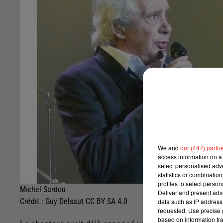
We and
our (447) partn
access information on a 
select personalised ad
statistics or combinatio
profiles to select person
Michel Sardou
Deliver and present adv
Crédit :
Guy Delsaut CC BY SA 4.0
data such as IP address 
requested; Use precise g
based on information tra