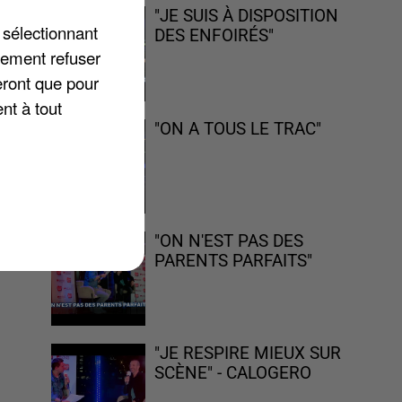
"JE SUIS À DISPOSITION
 sélectionnant
DES ENFOIRÉS"
lement refuser
eront que pour
nt à tout
"ON A TOUS LE TRAC"
"ON N'EST PAS DES
PARENTS PARFAITS"
"JE RESPIRE MIEUX SUR
SCÈNE" - CALOGERO