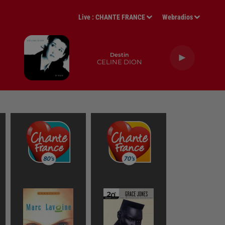
Live :
CHANTE FRANCE
Webradios
Destin
CELINE DION