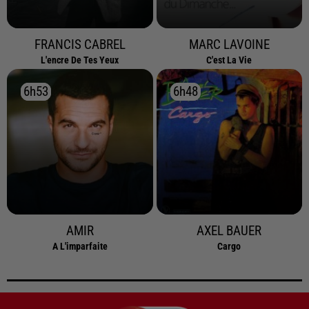
FRANCIS CABREL
MARC LAVOINE
L'encre De Tes Yeux
C'est La Vie
6h53
6h53
6h48
6h48
AMIR
AXEL BAUER
A L'imparfaite
Cargo