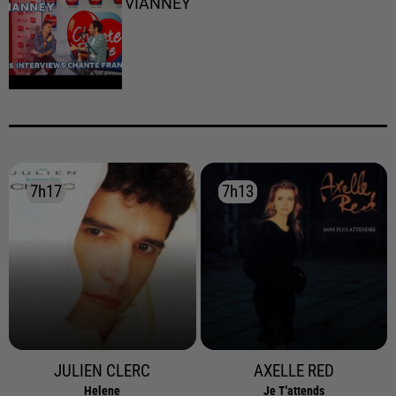
VIANNEY
7h17
7h17
7h13
7h13
JULIEN CLERC
AXELLE RED
Helene
Je T'attends