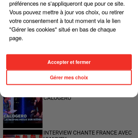
préférences ne s'appliqueront que pour ce site.
"ON A TOUS LE TRAC"
Vous pouvez mettre à jour vos choix, ou retirer
votre consentement à tout moment via le lien
"Gérer les cookies" situé en bas de chaque
page.
"ON N'EST PAS DES PARENTS
PARFAITS"
Accepter et fermer
Gérer mes choix
"JE RESPIRE MIEUX SUR SCÈNE" -
CALOGERO
INTERVIEW CHANTE FRANCE AVEC