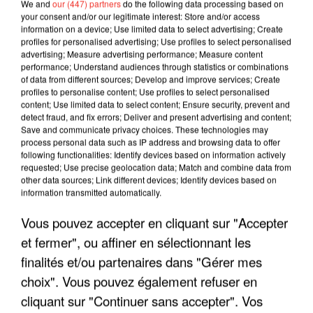
We and
our (447) partners
do the following data processing based on
your consent and/or our legitimate interest: Store and/or access
information on a device; Use limited data to select advertising; Create
profiles for personalised advertising; Use profiles to select personalised
advertising; Measure advertising performance; Measure content
performance; Understand audiences through statistics or combinations
of data from different sources; Develop and improve services; Create
profiles to personalise content; Use profiles to select personalised
content; Use limited data to select content; Ensure security, prevent and
detect fraud, and fix errors; Deliver and present advertising and content;
Save and communicate privacy choices. These technologies may
process personal data such as IP address and browsing data to offer
following functionalities: Identify devices based on information actively
requested; Use precise geolocation data; Match and combine data from
other data sources; Link different devices; Identify devices based on
LES INTERVIEWS CHANTE
Voir plus
information transmitted automatically.
FRANCE
Vous pouvez accepter en cliquant sur "Accepter
et fermer", ou affiner en sélectionnant les
"JE SUIS À DISPOSITION DES
ENFOIRÉS"
finalités et/ou partenaires dans "Gérer mes
choix". Vous pouvez également refuser en
cliquant sur "Continuer sans accepter". Vos