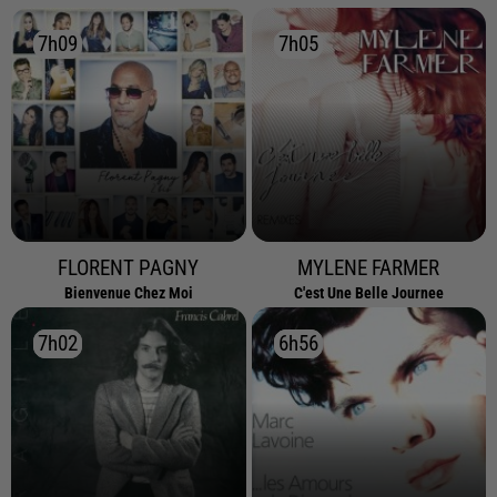
7h09
7h09
7h05
7h05
FLORENT PAGNY
MYLENE FARMER
Bienvenue Chez Moi
C'est Une Belle Journee
7h02
7h02
6h56
6h56