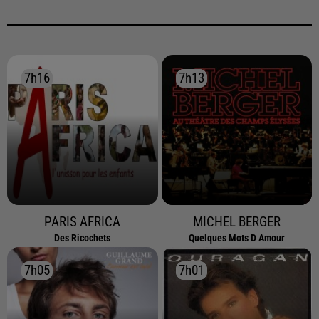
7h16
7h16
7h13
7h13
PARIS AFRICA
MICHEL BERGER
Des Ricochets
Quelques Mots D Amour
7h05
7h05
7h01
7h01