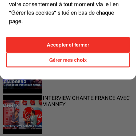
votre consentement à tout moment via le lien
"Gérer les cookies" situé en bas de chaque
"ON N'EST PAS DES PARENTS
page.
PARFAITS"
Accepter et fermer
"JE RESPIRE MIEUX SUR SCÈNE" -
Gérer mes choix
CALOGERO
INTERVIEW CHANTE FRANCE AVEC
VIANNEY