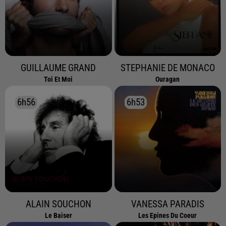
GUILLAUME GRAND
STEPHANIE DE MONACO
Toi Et Moi
Ouragan
6h56
6h56
6h53
6h53
ALAIN SOUCHON
VANESSA PARADIS
Le Baiser
Les Epines Du Coeur