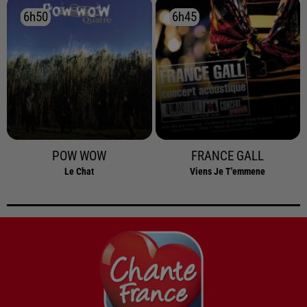
6h50
6h50
6h45
6h45
POW WOW
FRANCE GALL
Le Chat
Viens Je T'emmene