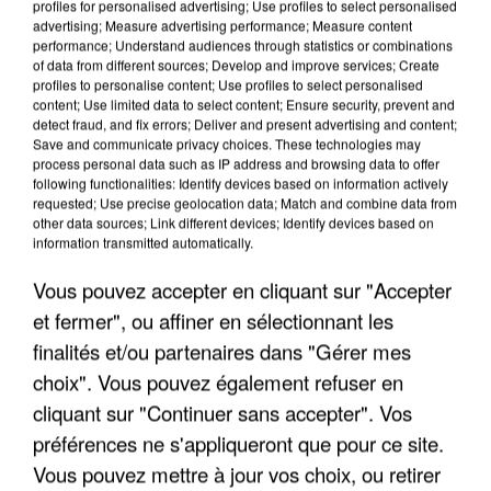
profiles for personalised advertising; Use profiles to select personalised
advertising; Measure advertising performance; Measure content
performance; Understand audiences through statistics or combinations
of data from different sources; Develop and improve services; Create
profiles to personalise content; Use profiles to select personalised
content; Use limited data to select content; Ensure security, prevent and
detect fraud, and fix errors; Deliver and present advertising and content;
Save and communicate privacy choices. These technologies may
process personal data such as IP address and browsing data to offer
LES INTERVIEWS CHANTE
Voir plus
following functionalities: Identify devices based on information actively
FRANCE
requested; Use precise geolocation data; Match and combine data from
other data sources; Link different devices; Identify devices based on
information transmitted automatically.
"JE SUIS À DISPOSITION DES
ENFOIRÉS"
Vous pouvez accepter en cliquant sur "Accepter
et fermer", ou affiner en sélectionnant les
finalités et/ou partenaires dans "Gérer mes
choix". Vous pouvez également refuser en
"ON A TOUS LE TRAC"
cliquant sur "Continuer sans accepter". Vos
préférences ne s'appliqueront que pour ce site.
Vous pouvez mettre à jour vos choix, ou retirer