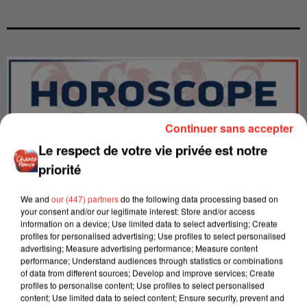
Continuer sans accepter
Le respect de votre vie privée est notre
priorité
We and
our (447) partners
do the following data processing based on
your consent and/or our legitimate interest: Store and/or access
information on a device; Use limited data to select advertising; Create
profiles for personalised advertising; Use profiles to select personalised
LES INTERVIEWS CHANTE
Voir plus
advertising; Measure advertising performance; Measure content
FRANCE
performance; Understand audiences through statistics or combinations
of data from different sources; Develop and improve services; Create
profiles to personalise content; Use profiles to select personalised
content; Use limited data to select content; Ensure security, prevent and
"JE SUIS À DISPOSITION DES