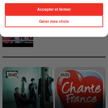
Accepter et fermer
INTERVIEW CHANTE FRANCE AVEC
Gérer mes choix
VIANNEY
6h40
6h40
6h36
6h36