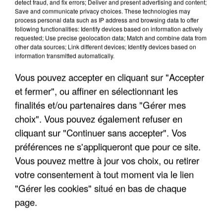
detect fraud, and fix errors; Deliver and present advertising and content;
ENFOIRÉS"
Save and communicate privacy choices. These technologies may
process personal data such as IP address and browsing data to offer
following functionalities: Identify devices based on information actively
requested; Use precise geolocation data; Match and combine data from
other data sources; Link different devices; Identify devices based on
information transmitted automatically.
"ON A TOUS LE TRAC"
Vous pouvez accepter en cliquant sur "Accepter
et fermer", ou affiner en sélectionnant les
finalités et/ou partenaires dans "Gérer mes
choix". Vous pouvez également refuser en
"ON N'EST PAS DES PARENTS
cliquant sur "Continuer sans accepter". Vos
PARFAITS"
préférences ne s'appliqueront que pour ce site.
Vous pouvez mettre à jour vos choix, ou retirer
votre consentement à tout moment via le lien
"Gérer les cookies" situé en bas de chaque
"JE RESPIRE MIEUX SUR SCÈNE" -
page.
CALOGERO