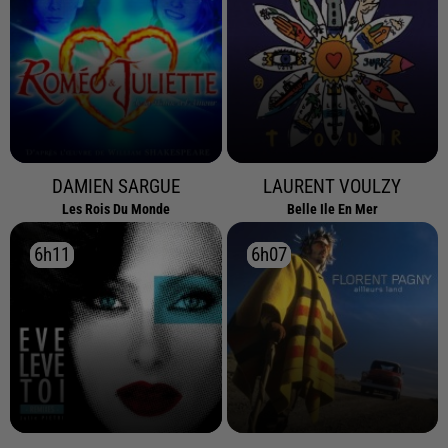
DAMIEN SARGUE
LAURENT VOULZY
Les Rois Du Monde
Belle Ile En Mer
6h11
6h11
6h07
6h07