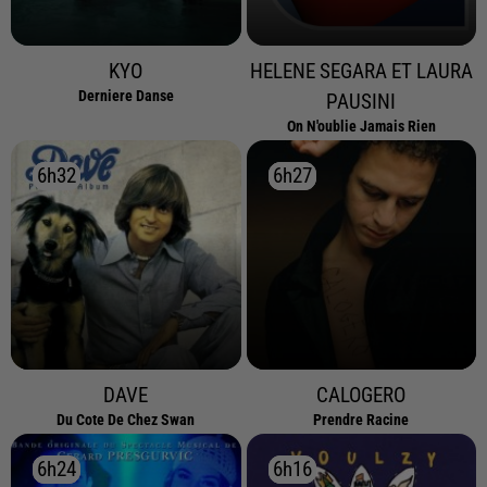
KYO
HELENE SEGARA ET LAURA
Derniere Danse
PAUSINI
On N'oublie Jamais Rien
6h32
6h32
6h27
6h27
DAVE
CALOGERO
Du Cote De Chez Swan
Prendre Racine
6h24
6h24
6h16
6h16