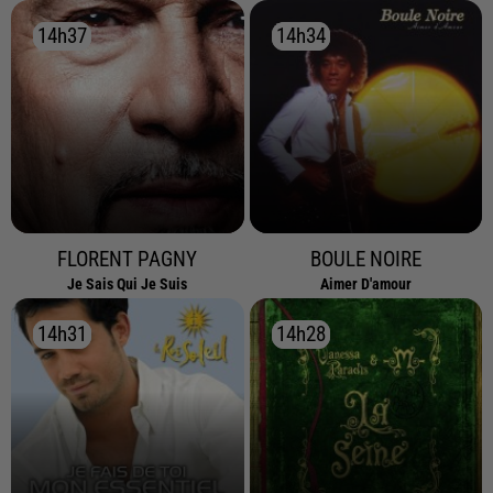
14h37
14h37
14h34
14h34
FLORENT PAGNY
BOULE NOIRE
Je Sais Qui Je Suis
Aimer D'amour
14h31
14h31
14h28
14h28