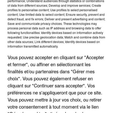
performance; Understand audiences through statistics or combinations
of data from different sources; Develop and improve services; Create
profiles to personalise content; Use profiles to select personalised
content; Use limited data to select content; Ensure security, prevent and
detect fraud, and fix errors; Deliver and present advertising and content;
LES INTERVIEWS CHANTE
Voir plus
Save and communicate privacy choices. These technologies may
FRANCE
process personal data such as IP address and browsing data to offer
following functionalities: Identify devices based on information actively
requested; Use precise geolocation data; Match and combine data from
"JE SUIS À DISPOSITION DES
other data sources; Link different devices; Identify devices based on
ENFOIRÉS"
information transmitted automatically.
Vous pouvez accepter en cliquant sur "Accepter
et fermer", ou affiner en sélectionnant les
finalités et/ou partenaires dans "Gérer mes
"ON A TOUS LE TRAC"
choix". Vous pouvez également refuser en
cliquant sur "Continuer sans accepter". Vos
préférences ne s'appliqueront que pour ce site.
Vous pouvez mettre à jour vos choix, ou retirer
votre consentement à tout moment via le lien
"ON N'EST PAS DES PARENTS