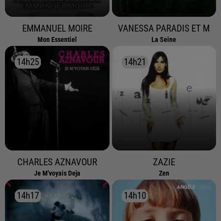
EMMANUEL MOIRE
VANESSA PARADIS ET M
Mon Essentiel
La Seine
14h25
14h25
14h21
14h21
CHARLES AZNAVOUR
ZAZIE
Je M'voyais Deja
Zen
14h17
14h17
14h10
14h10