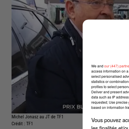
We and
our (447) partn
access information on a 
select personalised ad
statistics or combinatio
profiles to select person
Deliver and present adv
data such as IP address 
requested; Use precise g
based on information tra
Michel Jonasz au JT de TF1
Vous pouvez acce
Crédit :
TF1
les finalités et