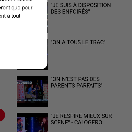
"JE SUIS À DISPOSITION
eront que pour
DES ENFOIRÉS"
nt à tout
le
"ON A TOUS LE TRAC"
t
"ON N'EST PAS DES
PARENTS PARFAITS"
"JE RESPIRE MIEUX SUR
SCÈNE" - CALOGERO