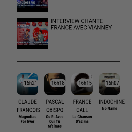
INTERVIEW CHANTE
FRANCE AVEC VIANNEY
16h21
16h21
16h18
16h18
16h15
16h15
16h07
16h07
CLAUDE
PASCAL
FRANCE
INDOCHINE
No Name
FRANCOIS
OBISPO
GALL
Magnolias
Ou Et Avec
La Chanson
For Ever
Qui Tu
D'azima
M'aimes