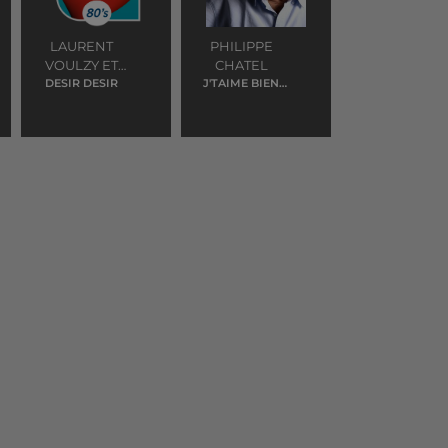
LAURENT
PHILIPPE
VOULZY ET
CHATEL
VERONIQUE
DESIR DESIR
J'TAIME BIEN
LILI
JEANNOT