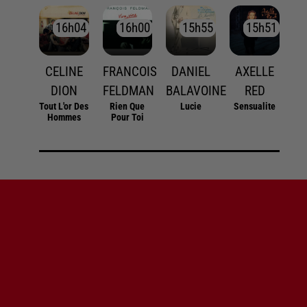
16h04
16h04
16h00
16h00
15h55
15h55
15h51
15h51
CELINE
FRANCOIS
DANIEL
AXELLE
DION
FELDMAN
BALAVOINE
RED
Tout L'or Des
Rien Que
Lucie
Sensualite
Hommes
Pour Toi