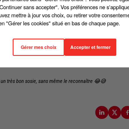
"Continuer sans accepter". Vos préférences ne s'appliqu
la séquence de quelques secondes est déjà culte. La première
uvez mettre à jour vos choix, ou retirer votre consenteme
nt dans certaines stations-services. Dans le Val-de-Marne, la
en "Gérer les cookies" situé en bas de chaque page.
t une pompe à essence : « J'ai appelé avant de venir, figurez-
conte l'interviewé, avant que la reporter lui fasse remarquer que 
m'a dit ''oui'' », répond-il. Sauf que celui qui est désigné
Gérer mes choix
Accepter et fermer
hel Jonasz ! Si son identité n'a pas été mise en avant par la
s téléspectateurs et les internautes, eux, l'ont bien vu et n'on
 un très bon sosie, sans même le reconnaître 😂😅