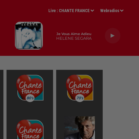
Live :
CHANTE FRANCE
Webradios
Je Vous Aime Adieu
HELENE SEGARA