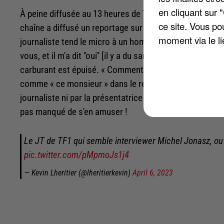
en cliquant sur 
À peine diffusée au 13 heures de TF1 ce jeudi 6 avril, 
ce site. Vous po
chaîne a diffusé un reportage sur la pénurie de carbura
moment via le li
journaliste tend le micro à un homme qui se tient devan
vous, et il m'a dit ''oui'' [il y a du sans-plomb 98] », ra
carburant est épuisé. « Comment ça, il n'y en a plus ? On 
comme « ce monsieur » dans le reportage est en fait Mic
journaliste ni par la présentatrice du journal télévisé, le
pas manqué de s'en amuser !
Le JT de TF1 qui semble interviewer Michel Jonasz, ou
pic.twitter.com/pMpmoJs1j4
— Kevin Lheritier (@lheritierkevin)
April 6, 2023