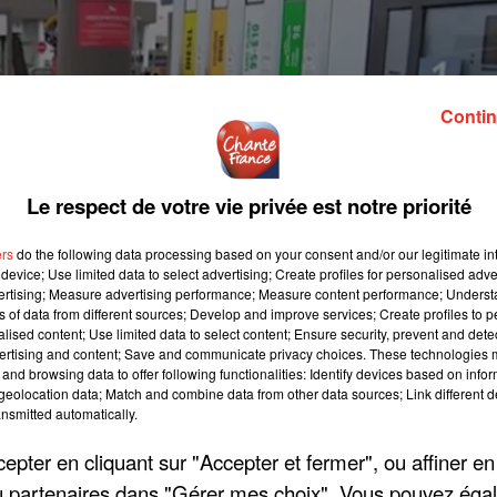
Contin
Le respect de votre vie privée est notre priorité
ers
do the following data processing based on your consent and/or our legitimate int
device; Use limited data to select advertising; Create profiles for personalised adver
vertising; Measure advertising performance; Measure content performance; Unders
ns of data from different sources; Develop and improve services; Create profiles to 
alised content; Use limited data to select content; Ensure security, prevent and detect
ertising and content; Save and communicate privacy choices. These technologies
and browsing data to offer following functionalities: Identify devices based on infor
eolocation data; Match and combine data from other data sources; Link different de
nsmitted automatically.
pter en cliquant sur "Accepter et fermer", ou affiner en
/ou partenaires dans "Gérer mes choix". Vous pouvez éga