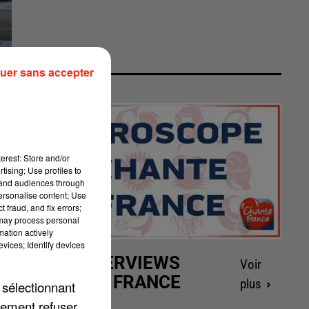
uer sans accepter
erest: Store and/or
tising; Use profiles to
tand audiences through
personalise content; Use
 fraud, and fix errors;
 may process personal
mation actively
vices; Identify devices
LES INTERVIEWS
Voir
CHANTE FRANCE
plus
 sélectionnant
lement refuser