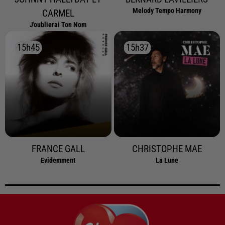
Melody Tempo Harmony
CARMEL
J'oublierai Ton Nom
15h45
15h45
15h37
15h37
FRANCE GALL
CHRISTOPHE MAE
Evidemment
La Lune