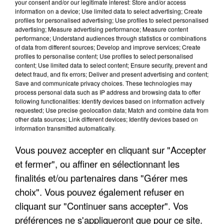
your consent and/or our legitimate interest: Store and/or access
information on a device; Use limited data to select advertising; Create
profiles for personalised advertising; Use profiles to select personalised
advertising; Measure advertising performance; Measure content
performance; Understand audiences through statistics or combinations
of data from different sources; Develop and improve services; Create
profiles to personalise content; Use profiles to select personalised
content; Use limited data to select content; Ensure security, prevent and
detect fraud, and fix errors; Deliver and present advertising and content;
Save and communicate privacy choices. These technologies may
process personal data such as IP address and browsing data to offer
LES INTERVIEWS CHANTE
Voir plus
following functionalities: Identify devices based on information actively
FRANCE
requested; Use precise geolocation data; Match and combine data from
other data sources; Link different devices; Identify devices based on
information transmitted automatically.
"JE SUIS À DISPOSITION DES
Vous pouvez accepter en cliquant sur "Accepter
ENFOIRÉS"
et fermer", ou affiner en sélectionnant les
finalités et/ou partenaires dans "Gérer mes
choix". Vous pouvez également refuser en
cliquant sur "Continuer sans accepter". Vos
"ON A TOUS LE TRAC"
préférences ne s'appliqueront que pour ce site.