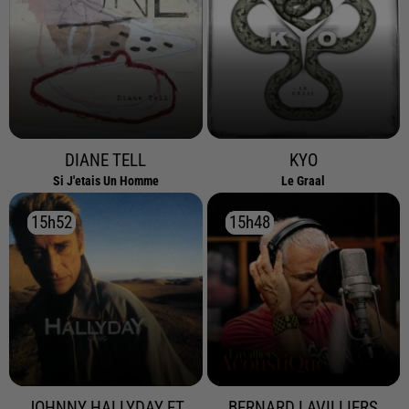
DIANE TELL
KYO
Si J'etais Un Homme
Le Graal
15h52
15h52
15h48
15h48
JOHNNY HALLYDAY ET
BERNARD LAVILLIERS