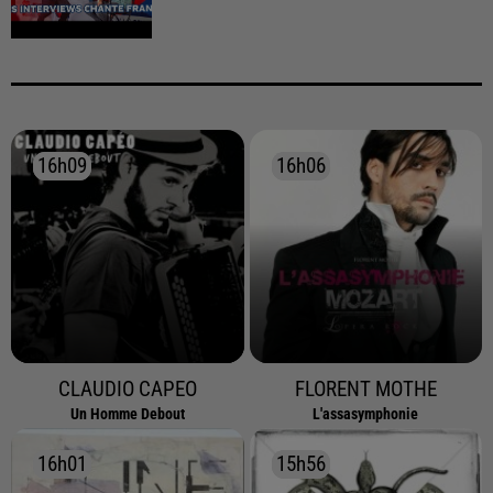
16h09
16h09
16h06
16h06
CLAUDIO CAPEO
FLORENT MOTHE
Un Homme Debout
L'assasymphonie
16h01
16h01
15h56
15h56