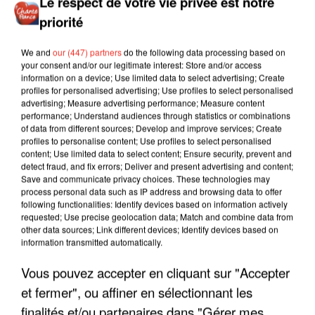
Le respect de votre vie privée est notre
priorité
We and
our (447) partners
do the following data processing based on
your consent and/or our legitimate interest: Store and/or access
information on a device; Use limited data to select advertising; Create
profiles for personalised advertising; Use profiles to select personalised
advertising; Measure advertising performance; Measure content
performance; Understand audiences through statistics or combinations
of data from different sources; Develop and improve services; Create
profiles to personalise content; Use profiles to select personalised
content; Use limited data to select content; Ensure security, prevent and
detect fraud, and fix errors; Deliver and present advertising and content;
Save and communicate privacy choices. These technologies may
process personal data such as IP address and browsing data to offer
following functionalities: Identify devices based on information actively
requested; Use precise geolocation data; Match and combine data from
other data sources; Link different devices; Identify devices based on
information transmitted automatically.
LES INTERVIEWS CHANTE
Voir plus
Vous pouvez accepter en cliquant sur "Accepter
FRANCE
et fermer", ou affiner en sélectionnant les
finalités et/ou partenaires dans "Gérer mes