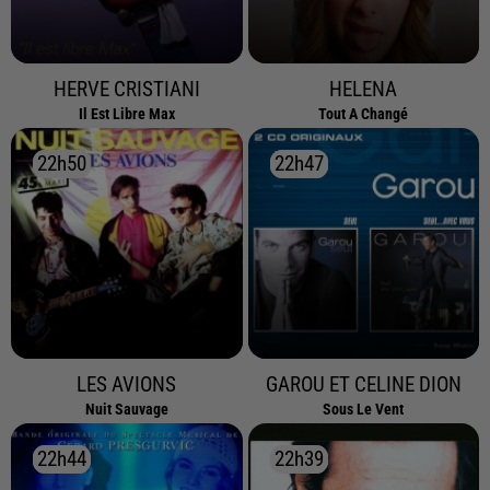
HERVE CRISTIANI
HELENA
Il Est Libre Max
Tout A Changé
22h50
22h50
22h47
22h47
LES AVIONS
GAROU ET CELINE DION
Nuit Sauvage
Sous Le Vent
22h44
22h44
22h39
22h39