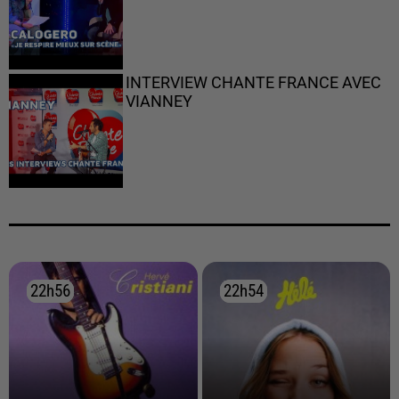
INTERVIEW CHANTE FRANCE AVEC
VIANNEY
22h56
22h56
22h54
22h54