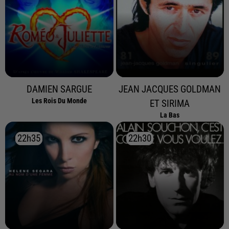
DAMIEN SARGUE
JEAN JACQUES GOLDMAN
Les Rois Du Monde
ET SIRIMA
La Bas
22h35
22h35
22h30
22h30