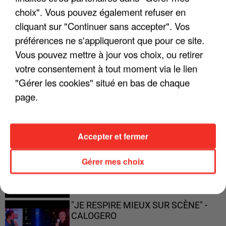
"JE SUIS À DISPOSITION DES
choix". Vous pouvez également refuser en
ENFOIRÉS"
cliquant sur "Continuer sans accepter". Vos
préférences ne s'appliqueront que pour ce site.
Vous pouvez mettre à jour vos choix, ou retirer
votre consentement à tout moment via le lien
"ON A TOUS LE TRAC"
"Gérer les cookies" situé en bas de chaque
page.
Accepter et fermer
"ON N'EST PAS DES PARENTS
PARFAITS"
Gérer mes choix
"JE RESPIRE MIEUX SUR SCÈNE" -
CALOGERO