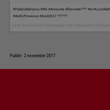
#Pablovillafranca #Mô #Amourtié #Éternelle??? #et #LouVilla
#AixEnProvence #Août2017 ?????
Une publication partagée par Maurane (@maura
Publié : 2 novembre 2017