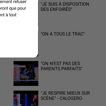
lement refuser
"JE SUIS À DISPOSITION
eront que pour
DES ENFOIRÉS"
nt à tout
"ON A TOUS LE TRAC"
"ON N'EST PAS DES
PARENTS PARFAITS"
"JE RESPIRE MIEUX SUR
SCÈNE" - CALOGERO