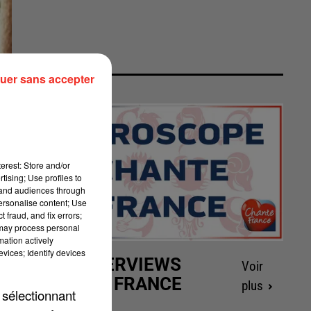
uer sans accepter
erest: Store and/or
tising; Use profiles to
tand audiences through
personalise content; Use
 fraud, and fix errors;
 may process personal
mation actively
vices; Identify devices
LES INTERVIEWS
Voir
CHANTE FRANCE
plus
 sélectionnant