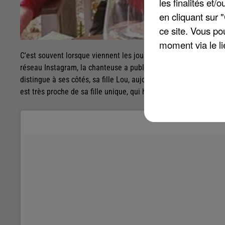
les finalités et
en cliquant sur 
ce site. Vous po
moment via le li
C'est souvent lorsque viennent les jours froids que l'on regrett
réseau Instagram, la chanteuse a publié un cliché de famille, p
distingue à ses côtés, sa fille Lou, aujourd'hui âgée de 23 ans
est très proche de sa fille unique, qui habite à Bruxelles dans 