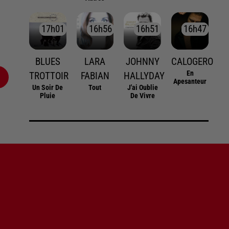
17h01
17h01
16h56
16h56
16h51
16h51
16h47
16h47
BLUES
LARA
JOHNNY
CALOGERO
En
TROTTOIR
FABIAN
HALLYDAY
Apesanteur
Un Soir De
Tout
J'ai Oublie
Pluie
De Vivre