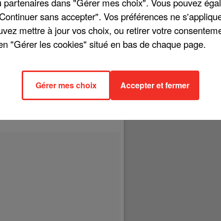
/ou partenaires dans "Gérer mes choix". Vous pouvez éga
"Continuer sans accepter". Vos préférences ne s'appliqu
uvez mettre à jour vos choix, ou retirer votre consenteme
en "Gérer les cookies" situé en bas de chaque page.
e l'été. Cela semble être le cas pour Maurane. Souvent active sur le
ris en août dernier lors de ses vacances à Aix-en-Provence. On y
, et son ex-époux, le chanteur et comédien Pablo Villafranca. Maurane
Gérer mes choix
Accepter et fermer
le cadre de ses études.