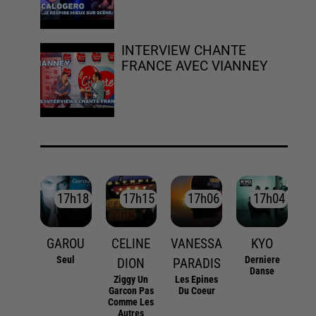
INTERVIEW CHANTE
FRANCE AVEC VIANNEY
17h18
17h18
17h15
17h15
17h06
17h06
17h04
17h04
GAROU
CELINE
VANESSA
KYO
Seul
Derniere
DION
PARADIS
Danse
Ziggy Un
Les Epines
Garcon Pas
Du Coeur
Comme Les
Autres