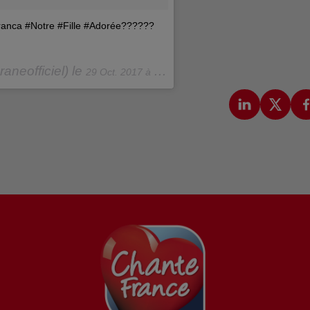
franca #Notre #Fille #Adorée??????
neofficiel) le
29 Oct. 2017 à 6h12 PDT