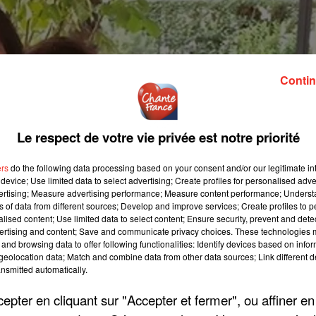
Contin
Le respect de votre vie privée est notre priorité
ers
do the following data processing based on your consent and/or our legitimate int
device; Use limited data to select advertising; Create profiles for personalised adver
vertising; Measure advertising performance; Measure content performance; Unders
ns of data from different sources; Develop and improve services; Create profiles to 
alised content; Use limited data to select content; Ensure security, prevent and detect
ertising and content; Save and communicate privacy choices. These technologies
and browsing data to offer following functionalities: Identify devices based on infor
eolocation data; Match and combine data from other data sources; Link different de
nsmitted automatically.
pter en cliquant sur "Accepter et fermer", ou affiner en