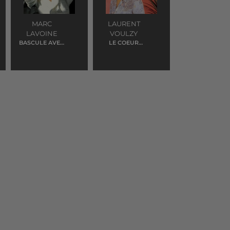
MARC
LAURENT
LAVOINE
VOULZY
BASCULE AVEC
LE COEUR
MOI
GRENADINE