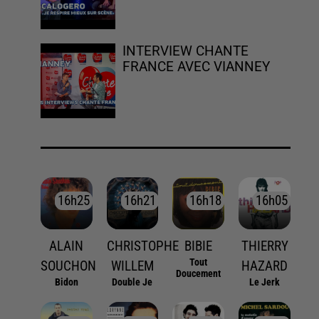
INTERVIEW CHANTE
FRANCE AVEC VIANNEY
16h25
16h25
16h21
16h21
16h18
16h18
16h05
16h05
ALAIN
CHRISTOPHE
BIBIE
THIERRY
Tout
SOUCHON
WILLEM
HAZARD
Doucement
Bidon
Double Je
Le Jerk