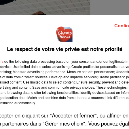
Contin
Le respect de votre vie privée est notre priorité
ers
do the following data processing based on your consent and/or our legitimate int
device; Use limited data to select advertising; Create profiles for personalised adver
vertising; Measure advertising performance; Measure content performance; Unders
ns of data from different sources; Develop and improve services; Create profiles to 
alised content; Use limited data to select content; Ensure security, prevent and detect
ertising and content; Save and communicate privacy choices. These technologies
and browsing data to offer following functionalities: Identify devices based on infor
eolocation data; Match and combine data from other data sources; Link different de
nsmitted automatically.
pter en cliquant sur "Accepter et fermer", ou affiner en
/ou partenaires dans "Gérer mes choix". Vous pouvez éga