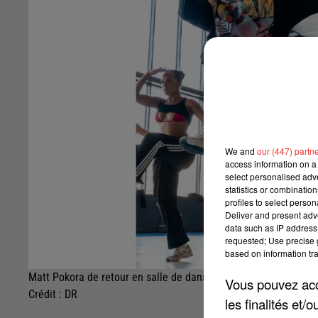
We and
our (447) partn
access information on a 
select personalised ad
statistics or combinatio
profiles to select person
Deliver and present adv
data such as IP address 
requested; Use precise g
based on information tra
Matt Pokora de retour en salle de danse
Vous pouvez acce
Crédit :
DR
les finalités et