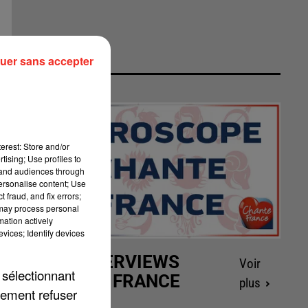
uer sans accepter
erest: Store and/or
tising; Use profiles to
tand audiences through
personalise content; Use
 fraud, and fix errors;
 may process personal
mation actively
vices; Identify devices
LES INTERVIEWS
Voir
 sélectionnant
CHANTE FRANCE
plus
lement refuser