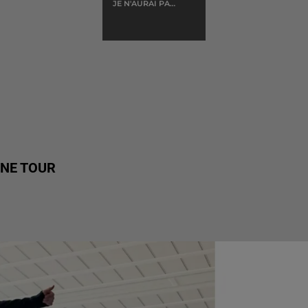
JE N'AURAI PAS
LE TEMPS
INE TOUR