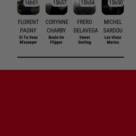
16h01
16h01
15h57
15h57
15h54
15h54
15h50
15h50
FLORENT
CORYNNE
FRERO
MICHEL
PAGNY
CHARBY
DELAVEGA
SARDOU
Si Tu Veux
Boule De
Sweet
Les Vieux
M'essayer
Flipper
Darling
Maries