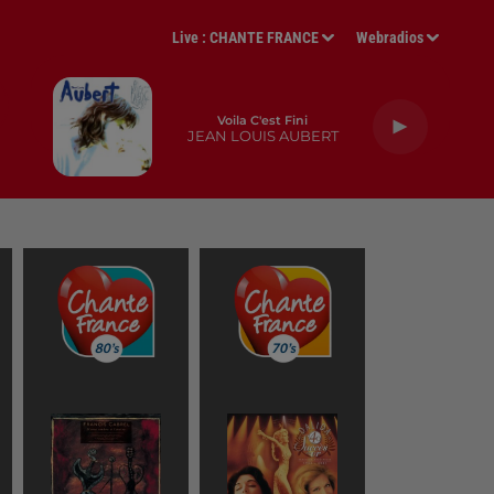
Live :
CHANTE FRANCE
Webradios
Voila C'est Fini
JEAN LOUIS AUBERT