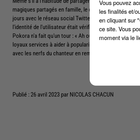
Même s'il a l'habitude de partager des nouvelles posi
Vous pouvez acce
magiques partagés en famille, le chanteur français sait a
les finalités et
jours avec le réseau social Twitter. En cause, le petit ba
en cliquant sur 
l'identité de l'utilisateur était vérifiée a été retiré de
ce site. Vous po
Pokora n'a fait qu'un tour : « Ah ouais ils nous ont vra
moment via le li
loyaux services à aider à populariser leur réseau socia
avec les nerfs du chanteur en remettant puis en enlevan
Publié : 26 avril 2023 par NICOLAS CHACUN