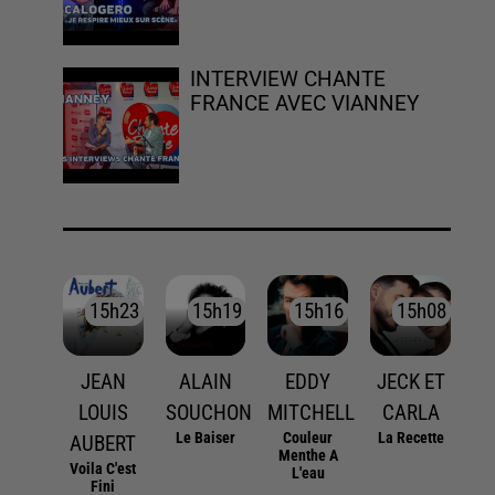
INTERVIEW CHANTE
FRANCE AVEC VIANNEY
15h23
15h23
15h19
15h19
15h16
15h16
15h08
15h08
JEAN
ALAIN
EDDY
JECK ET
LOUIS
SOUCHON
MITCHELL
CARLA
Le Baiser
Couleur
La Recette
AUBERT
Menthe A
Voila C'est
L'eau
Fini