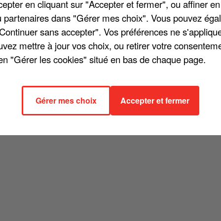
tives comme l'annonce d'une tournée ou bien des moments
pter en cliquant sur "Accepter et fermer", ou affiner en
ussi dire ce qu'il a sur le cœur. C'était le cas ces derniers
/ou partenaires dans "Gérer mes choix". Vous pouvez éga
dge bleu, qui indiquait si un compte était certifié et que
"Continuer sans accepter". Vos préférences ne s'appliqu
 la plateforme. Un service désormais payant. Le sang de Matt
uvez mettre à jour vos choix, ou retirer votre consenteme
iment retiré le badge bleu les crevards . Après 13 ans de bons 
en "Gérer les cookies" situé en bas de chaque page.
l ... Quelle classe ». Le réseau social semble même avoir joué
t de nouveau la pastille bleue.
Gérer mes choix
Accepter et fermer