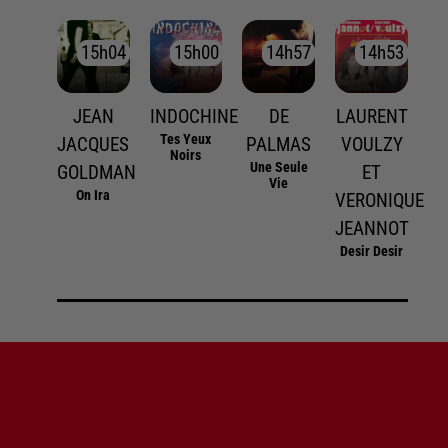
15h04
15h04
15h00
15h00
14h57
14h57
14h53
14h53
JEAN
INDOCHINE
DE
LAURENT
Tes Yeux
JACQUES
PALMAS
VOULZY
Noirs
Une Seule
GOLDMAN
ET
Vie
On Ira
VERONIQUE
JEANNOT
Desir Desir