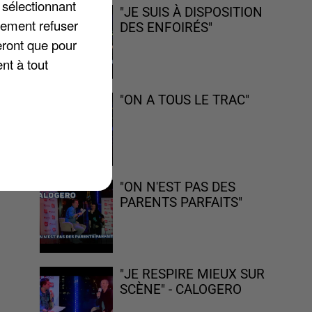
 sélectionnant
"JE SUIS À DISPOSITION
lement refuser
DES ENFOIRÉS"
eront que pour
nt à tout
et
"ON A TOUS LE TRAC"
"ON N'EST PAS DES
PARENTS PARFAITS"
"JE RESPIRE MIEUX SUR
SCÈNE" - CALOGERO