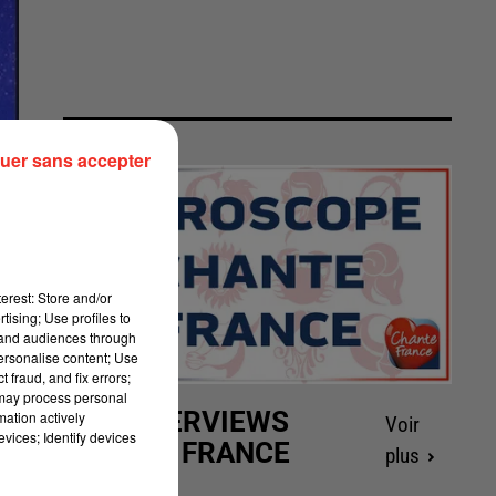
uer sans accepter
erest: Store and/or
tising; Use profiles to
tand audiences through
personalise content; Use
 fraud, and fix errors;
 may process personal
LES INTERVIEWS
mation actively
Voir
vices; Identify devices
CHANTE FRANCE
plus