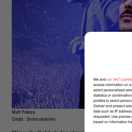
We and
our (447) partn
access information on a 
select personalised ad
statistics or combinatio
profiles to select person
Deliver and present adv
data such as IP address 
Matt Pokora
requested; Use precise g
Crédit :
Droits réservés
based on information tra