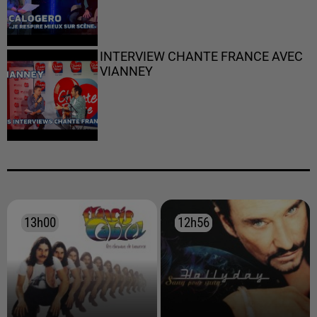
INTERVIEW CHANTE FRANCE AVEC
VIANNEY
13h00
13h00
12h56
12h56