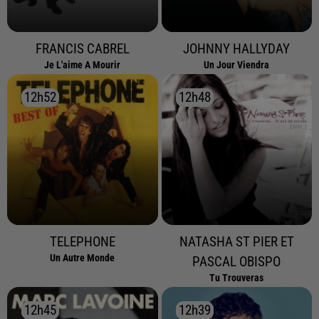
FRANCIS CABREL
JOHNNY HALLYDAY
Je L'aime A Mourir
Un Jour Viendra
12h52
12h52
12h48
12h48
TELEPHONE
NATASHA ST PIER ET
Un Autre Monde
PASCAL OBISPO
Tu Trouveras
12h45
12h45
12h39
12h39