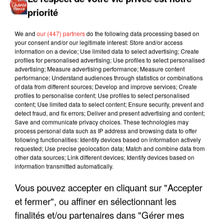
priorité
We and
our (447) partners
do the following data processing based on
your consent and/or our legitimate interest: Store and/or access
information on a device; Use limited data to select advertising; Create
profiles for personalised advertising; Use profiles to select personalised
advertising; Measure advertising performance; Measure content
performance; Understand audiences through statistics or combinations
of data from different sources; Develop and improve services; Create
profiles to personalise content; Use profiles to select personalised
content; Use limited data to select content; Ensure security, prevent and
detect fraud, and fix errors; Deliver and present advertising and content;
Save and communicate privacy choices. These technologies may
process personal data such as IP address and browsing data to offer
following functionalities: Identify devices based on information actively
requested; Use precise geolocation data; Match and combine data from
other data sources; Link different devices; Identify devices based on
information transmitted automatically.
LES INTERVIEWS CHANTE
Voir plus
Vous pouvez accepter en cliquant sur "Accepter
FRANCE
et fermer", ou affiner en sélectionnant les
finalités et/ou partenaires dans "Gérer mes
"JE SUIS À DISPOSITION DES