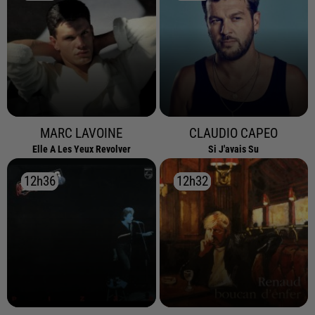
MARC LAVOINE
CLAUDIO CAPEO
Elle A Les Yeux Revolver
Si J'avais Su
12h36
12h36
12h32
12h32