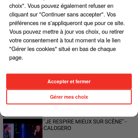
choix". Vous pouvez également refuser en
ENFOIRÉS"
cliquant sur "Continuer sans accepter". Vos
préférences ne s'appliqueront que pour ce site.
Vous pouvez mettre à jour vos choix, ou retirer
votre consentement à tout moment via le lien
"ON A TOUS LE TRAC"
"Gérer les cookies" situé en bas de chaque
page.
"ON N'EST PAS DES PARENTS
Accepter et fermer
PARFAITS"
Gérer mes choix
"JE RESPIRE MIEUX SUR SCÈNE" -
CALOGERO