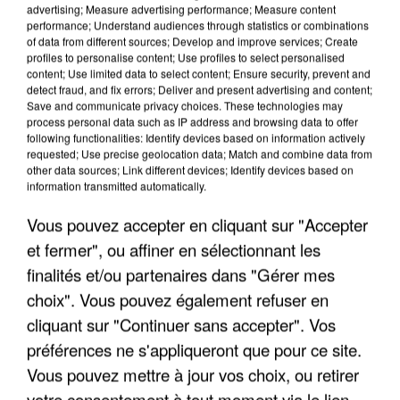
advertising; Measure advertising performance; Measure content
performance; Understand audiences through statistics or combinations
of data from different sources; Develop and improve services; Create
profiles to personalise content; Use profiles to select personalised
content; Use limited data to select content; Ensure security, prevent and
detect fraud, and fix errors; Deliver and present advertising and content;
Save and communicate privacy choices. These technologies may
LES INTERVIEWS CHANTE
Voir plus
process personal data such as IP address and browsing data to offer
FRANCE
following functionalities: Identify devices based on information actively
requested; Use precise geolocation data; Match and combine data from
other data sources; Link different devices; Identify devices based on
information transmitted automatically.
"JE SUIS À DISPOSITION DES
ENFOIRÉS"
Vous pouvez accepter en cliquant sur "Accepter
et fermer", ou affiner en sélectionnant les
finalités et/ou partenaires dans "Gérer mes
choix". Vous pouvez également refuser en
"ON A TOUS LE TRAC"
cliquant sur "Continuer sans accepter". Vos
préférences ne s'appliqueront que pour ce site.
Vous pouvez mettre à jour vos choix, ou retirer
votre consentement à tout moment via le lien