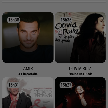
15h38
15h38
15h35
15h35
AMIR
OLIVIA RUIZ
A L'imparfaite
J'traine Des Pieds
15h31
15h31
15h27
15h27