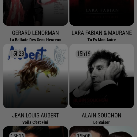
GERARD LENORMAN
LARA FABIAN & MAURANE
La Ballade Des Gens Heureux
Tu Es Mon Autre
15h23
15h23
15h19
15h19
JEAN LOUIS AUBERT
ALAIN SOUCHON
Voila C'est Fini
Le Baiser
15h16
15h16
15h08
15h08