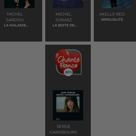
MICHEL
MICHEL
AXELLE RED
SARDOU
JONASZ
SENSUALITE
LA MALADIE
LA BOITE DE
D'AMOUR
JAZZ
SERGE
GAINSBOURG