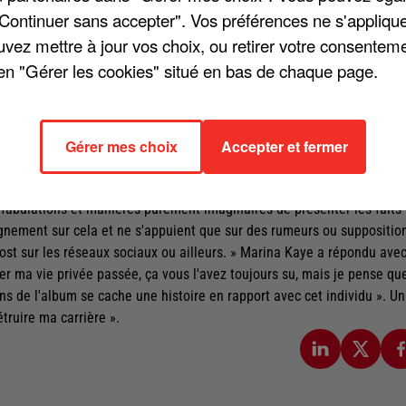
"Continuer sans accepter". Vos préférences ne s'appliqu
uvez mettre à jour vos choix, ou retirer votre consenteme
en "Gérer les cookies" situé en bas de chaque page.
-Marc Dalmas. En août dernier, lors d'une interview-confession pour
uait le harcèlement scolaire qu'elle avait subi après sa victoire dans 
 employé des termes très durs, parlant d'enfance « traumatisante ». 
Gérer mes choix
Accepter et fermer
quelques semaines en postant un message sur le réseau social
post qui parlent de la jeunesse heu... " traumatisante " de ma fille
affabulations et manières purement imaginaires de présenter les faits
eignement sur cela et ne s'appuient que sur des rumeurs ou suppositio
 post sur les réseaux sociaux ou ailleurs. » Marina Kaye a répondu ave
r ma vie privée passée, ça vous l'avez toujours su, mais je pense qu
s de l'album se cache une histoire en rapport avec cet individu ». Un
truire ma carrière ».