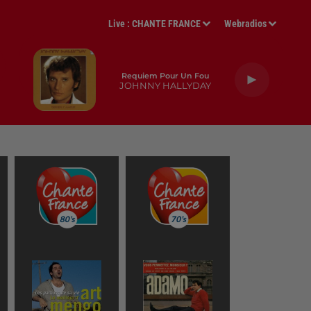
Live :
CHANTE FRANCE
Webradios
Requiem Pour Un Fou
JOHNNY HALLYDAY