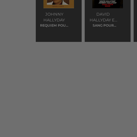
JOHNNY
DAVID
HALLYDAY
HALLYDAY ET
REQUIEM POUR
SANG POUR
JOHNNY
UN FOU
SANG
HALLYDAY