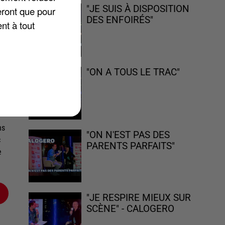
"JE SUIS À DISPOSITION
eront que pour
DES ENFOIRÉS"
nt à tout
le
"ON A TOUS LE TRAC"
Le
ns
"ON N'EST PAS DES
c
PARENTS PARFAITS"
e
"JE RESPIRE MIEUX SUR
SCÈNE" - CALOGERO