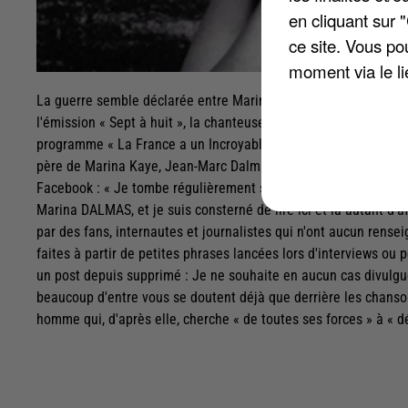
en cliquant sur 
ce site. Vous po
moment via le li
La guerre semble déclarée entre Marina Kaye et son père, Jean
l'émission « Sept à huit », la chanteuse tout juste majeure évoq
programme « La France a un Incroyable Talent ». Marina Kaye a
père de Marina Kaye, Jean-Marc Dalmas, s'est défendu il y a 
Facebook : « Je tombe régulièrement sur des articles FB ou des 
Marina DALMAS, et je suis consterné de lire ici et là autant d'
par des fans, internautes et journalistes qui n'ont aucun rens
faites à partir de petites phrases lancées lors d'interviews ou
un post depuis supprimé : Je ne souhaite en aucun cas divulgue
beaucoup d'entre vous se doutent déjà que derrière les chanson
homme qui, d'après elle, cherche « de toutes ses forces » à « dé