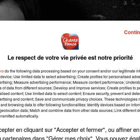
Contin
Le respect de votre vie privée est notre priorité
ers
do the following data processing based on your consent and/or our legitimate int
device; Use limited data to select advertising; Create profiles for personalised adver
vertising; Measure advertising performance; Measure content performance; Unders
ns of data from different sources; Develop and improve services; Create profiles to 
alised content; Use limited data to select content; Ensure security, prevent and detect
ertising and content; Save and communicate privacy choices. These technologies
and browsing data to offer following functionalities: Identify devices based on infor
eolocation data; Match and combine data from other data sources; Link different de
nsmitted automatically.
pter en cliquant sur "Accepter et fermer", ou affiner en
/ou partenaires dans "Gérer mes choix". Vous pouvez éga