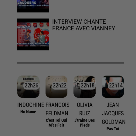
INTERVIEW CHANTE
FRANCE AVEC VIANNEY
22h26
22h26
22h22
22h22
22h18
22h18
22h14
22h14
INDOCHINE
FRANCOIS
OLIVIA
JEAN
No Name
FELDMAN
RUIZ
JACQUES
C'est Toi Qui
J'traine Des
GOLDMAN
M'as Fait
Pieds
Pas Toi