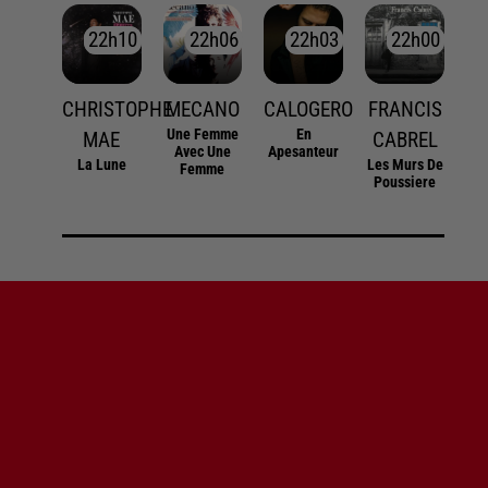
22h10
22h10
22h06
22h06
22h03
22h03
22h00
22h00
CHRISTOPHE
MECANO
CALOGERO
FRANCIS
Une Femme
En
MAE
CABREL
Avec Une
Apesanteur
La Lune
Les Murs De
Femme
Poussiere