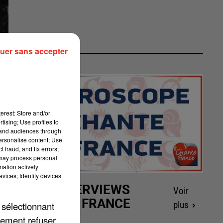
uer sans accepter
erest: Store and/or
tising; Use profiles to
tand audiences through
personalise content; Use
 fraud, and fix errors;
 may process personal
mation actively
vices; Identify devices
LES INTERVIEWS
Voir
CHANTE FRANCE
 sélectionnant
plus
lement refuser