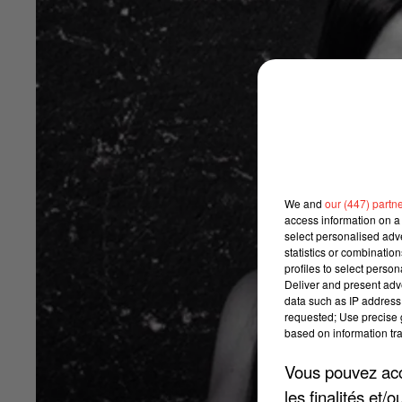
We and
our (447) partn
access information on a 
select personalised ad
statistics or combinatio
profiles to select person
Deliver and present adv
data such as IP address 
requested; Use precise g
based on information tra
Vous pouvez acce
les finalités et