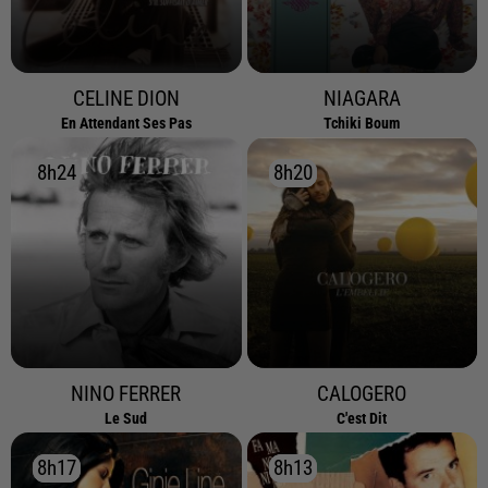
CELINE DION
NIAGARA
En Attendant Ses Pas
Tchiki Boum
8h24
8h24
8h20
8h20
NINO FERRER
CALOGERO
Le Sud
C'est Dit
8h17
8h17
8h13
8h13