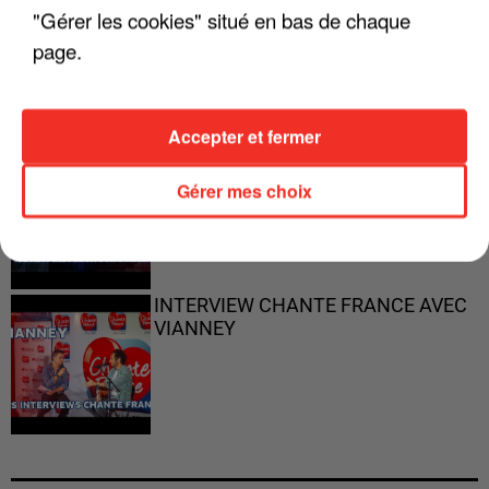
"ON N'EST PAS DES PARENTS
"Gérer les cookies" situé en bas de chaque
PARFAITS"
page.
Accepter et fermer
"JE RESPIRE MIEUX SUR SCÈNE" -
CALOGERO
Gérer mes choix
INTERVIEW CHANTE FRANCE AVEC
VIANNEY