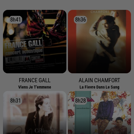
8h41
8h41
8h36
8h36
FRANCE GALL
ALAIN CHAMFORT
Viens Je T'emmene
La Fievre Dans Le Sang
8h31
8h31
8h28
8h28