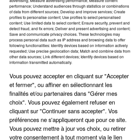
advertising; Measure advertising performance; Measure content
performance; Understand audiences through statistics or combinations
of data from different sources; Develop and improve services; Create
profiles to personalise content; Use profiles to select personalised
content; Use limited data to select content; Ensure security, prevent and
detect fraud, and fix errors; Deliver and present advertising and content;
LES INTERVIEWS CHANTE
Save and communicate privacy choices. These technologies may
Voir plus
process personal data such as IP address and browsing data to offer
FRANCE
following functionalities: Identify devices based on information actively
requested; Use precise geolocation data; Match and combine data from
other data sources; Link different devices; Identify devices based on
"JE SUIS À DISPOSITION DES
information transmitted automatically.
ENFOIRÉS"
Vous pouvez accepter en cliquant sur "Accepter
et fermer", ou affiner en sélectionnant les
finalités et/ou partenaires dans "Gérer mes
choix". Vous pouvez également refuser en
"ON A TOUS LE TRAC"
cliquant sur "Continuer sans accepter". Vos
préférences ne s'appliqueront que pour ce site.
Vous pouvez mettre à jour vos choix, ou retirer
votre consentement à tout moment via le lien