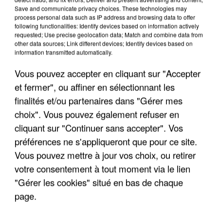
ENFOIRÉS"
Save and communicate privacy choices. These technologies may
process personal data such as IP address and browsing data to offer
following functionalities: Identify devices based on information actively
requested; Use precise geolocation data; Match and combine data from
other data sources; Link different devices; Identify devices based on
information transmitted automatically.
"ON A TOUS LE TRAC"
Vous pouvez accepter en cliquant sur "Accepter
et fermer", ou affiner en sélectionnant les
finalités et/ou partenaires dans "Gérer mes
choix". Vous pouvez également refuser en
cliquant sur "Continuer sans accepter". Vos
"ON N'EST PAS DES PARENTS
PARFAITS"
préférences ne s'appliqueront que pour ce site.
Vous pouvez mettre à jour vos choix, ou retirer
votre consentement à tout moment via le lien
"Gérer les cookies" situé en bas de chaque
"JE RESPIRE MIEUX SUR SCÈNE" -
page.
CALOGERO