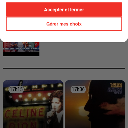
Accepter et fermer
INTERVIEW CHANTE FRANCE AVEC
Gérer mes choix
VIANNEY
17h15
17h15
17h06
17h06