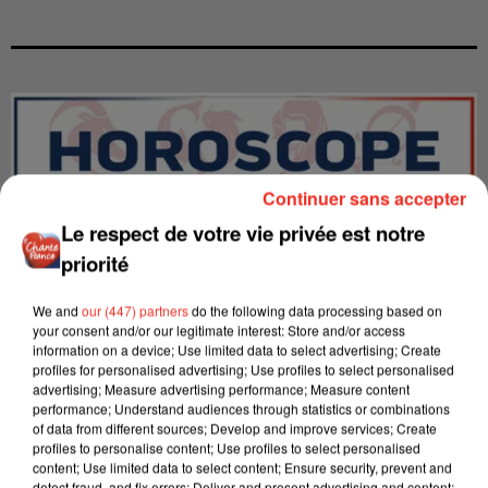
Continuer sans accepter
Le respect de votre vie privée est notre
priorité
We and
our (447) partners
do the following data processing based on
your consent and/or our legitimate interest: Store and/or access
information on a device; Use limited data to select advertising; Create
profiles for personalised advertising; Use profiles to select personalised
LES INTERVIEWS CHANTE
advertising; Measure advertising performance; Measure content
Voir plus
performance; Understand audiences through statistics or combinations
FRANCE
of data from different sources; Develop and improve services; Create
profiles to personalise content; Use profiles to select personalised
content; Use limited data to select content; Ensure security, prevent and
"JE SUIS À DISPOSITION DES
detect fraud, and fix errors; Deliver and present advertising and content;