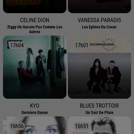
CELINE DION
VANESSA PARADIS
Ziggy Un Garcon Pas Comme Les
Les Epines Du Coeur
Autres
17h04
17h04
17h01
17h01
KYO
BLUES TROTTOIR
Derniere Danse
Un Soir De Pluie
16h56
16h56
16h51
16h51