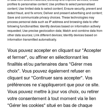
profiles to personalise content; Use profiles to select personalised
LES INTERVIEWS CHANTE
content; Use limited data to select content; Ensure security, prevent and
Voir plus
detect fraud, and fix errors; Deliver and present advertising and content;
FRANCE
Save and communicate privacy choices. These technologies may
process personal data such as IP address and browsing data to offer
following functionalities: Identify devices based on information actively
"JE SUIS À DISPOSITION DES
requested; Use precise geolocation data; Match and combine data from
ENFOIRÉS"
other data sources; Link different devices; Identify devices based on
information transmitted automatically.
Vous pouvez accepter en cliquant sur "Accepter
et fermer", ou affiner en sélectionnant les
"ON A TOUS LE TRAC"
finalités et/ou partenaires dans "Gérer mes
choix". Vous pouvez également refuser en
cliquant sur "Continuer sans accepter". Vos
préférences ne s'appliqueront que pour ce site.
Vous pouvez mettre à jour vos choix, ou retirer
"ON N'EST PAS DES PARENTS
votre consentement à tout moment via le lien
PARFAITS"
"Gérer les cookies" situé en bas de chaque