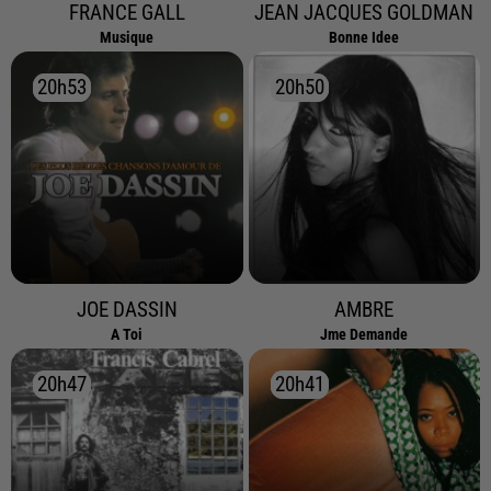
FRANCE GALL
JEAN JACQUES GOLDMAN
Musique
Bonne Idee
20h53
20h53
20h50
20h50
JOE DASSIN
AMBRE
A Toi
Jme Demande
20h47
20h47
20h41
20h41