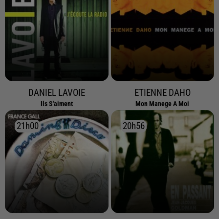
DANIEL LAVOIE
ETIENNE DAHO
Ils S'aiment
Mon Manege A Moi
21h00
21h00
20h56
20h56