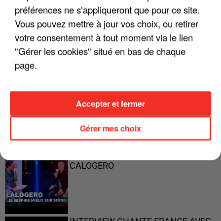
préférences ne s'appliqueront que pour ce site.
Vous pouvez mettre à jour vos choix, ou retirer
"ON A TOUS LE TRAC"
votre consentement à tout moment via le lien
"Gérer les cookies" situé en bas de chaque
page.
"ON N'EST PAS DES PARENTS
PARFAITS"
Accepter et fermer
Gérer mes choix
"JE RESPIRE MIEUX SUR SCÈNE" -
CALOGERO