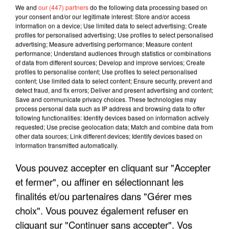
We and
our (447) partners
do the following data processing based on
your consent and/or our legitimate interest: Store and/or access
information on a device; Use limited data to select advertising; Create
profiles for personalised advertising; Use profiles to select personalised
advertising; Measure advertising performance; Measure content
performance; Understand audiences through statistics or combinations
of data from different sources; Develop and improve services; Create
profiles to personalise content; Use profiles to select personalised
content; Use limited data to select content; Ensure security, prevent and
detect fraud, and fix errors; Deliver and present advertising and content;
Save and communicate privacy choices. These technologies may
process personal data such as IP address and browsing data to offer
following functionalities: Identify devices based on information actively
requested; Use precise geolocation data; Match and combine data from
other data sources; Link different devices; Identify devices based on
LES INTERVIEWS CHANTE
Voir plus
information transmitted automatically.
FRANCE
Vous pouvez accepter en cliquant sur "Accepter
et fermer", ou affiner en sélectionnant les
"JE SUIS À DISPOSITION DES
finalités et/ou partenaires dans "Gérer mes
ENFOIRÉS"
choix". Vous pouvez également refuser en
cliquant sur "Continuer sans accepter". Vos