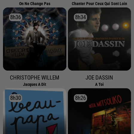
On Ne Change Pas
Chanter Pour Ceux Qui Sont Loin
8h36
8h36
8h34
8h34
CHRISTOPHE WILLEM
JOE DASSIN
Jacques A Dit
A Toi
8h30
8h30
8h26
8h26