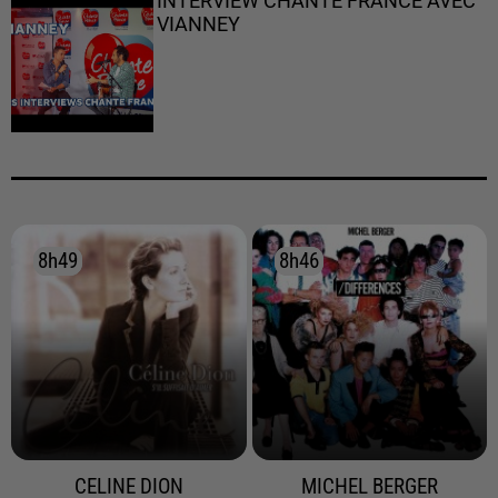
INTERVIEW CHANTE FRANCE AVEC
VIANNEY
8h49
8h49
8h46
8h46
CELINE DION
MICHEL BERGER