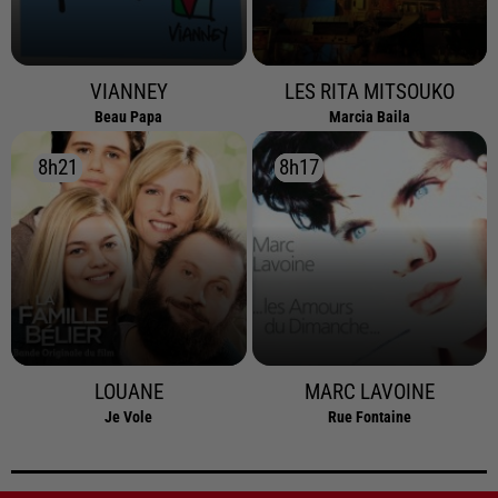
VIANNEY
LES RITA MITSOUKO
Beau Papa
Marcia Baila
8h21
8h21
8h17
8h17
LOUANE
MARC LAVOINE
Je Vole
Rue Fontaine