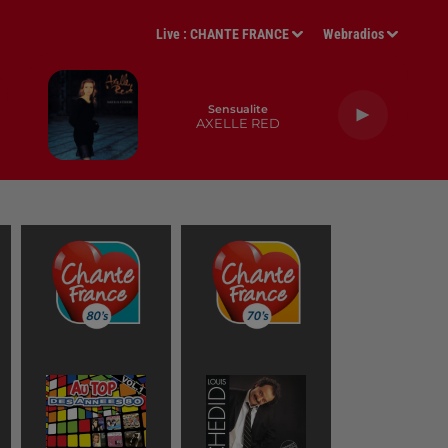
Live :
CHANTE FRANCE
Webradios
Sensualite
AXELLE RED