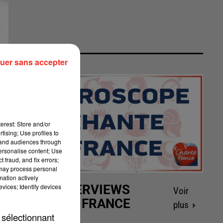
uer sans accepter
erest: Store and/or
tising; Use profiles to
tand audiences through
personalise content; Use
 fraud, and fix errors;
 may process personal
mation actively
vices; Identify devices
LES INTERVIEWS
Voir
CHANTE FRANCE
plus
 sélectionnant