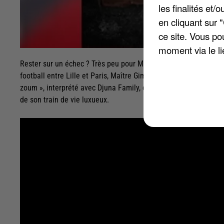
les finalités et
en cliquant sur 
ce site. Vous po
moment via le li
Rester sur un échec ? Très peu pour Maître Gims. Après sa prest
football entre Lille et Paris, Maître Gims passe la vitesse supér
zoum », interprété avec Djuna Family, dans lequel il raconte l'
de son train de vie luxueux.