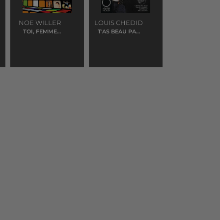
JEAN
LOUIS CHEDID
JACQUES
T'AS BEAU PAS
ETRE BEAU
GOLDMAN
ENCORE UN
MATIN