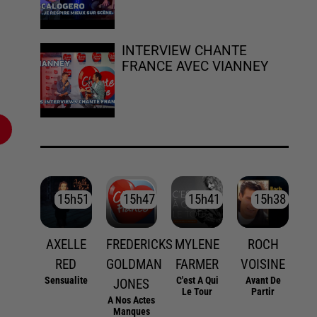
INTERVIEW CHANTE
FRANCE AVEC VIANNEY
15h51
15h51
15h47
15h47
15h41
15h41
15h38
15h38
AXELLE
FREDERICKS
MYLENE
ROCH
RED
GOLDMAN
FARMER
VOISINE
Sensualite
C'est A Qui
Avant De
JONES
Le Tour
Partir
A Nos Actes
Manques