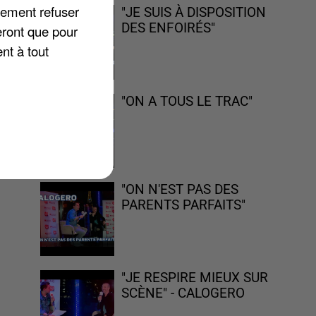
lement refuser
"JE SUIS À DISPOSITION
DES ENFOIRÉS"
eront que pour
nt à tout
e
"ON A TOUS LE TRAC"
er
"ON N'EST PAS DES
PARENTS PARFAITS"
"JE RESPIRE MIEUX SUR
SCÈNE" - CALOGERO