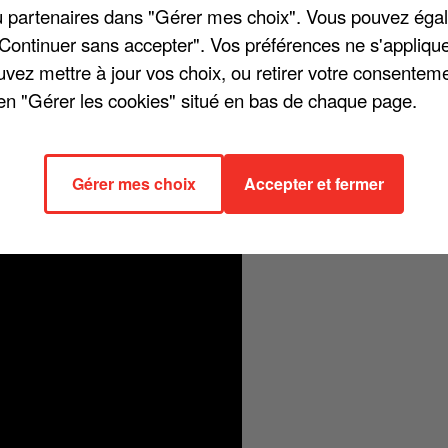
/ou partenaires dans "Gérer mes choix". Vous pouvez éga
"Continuer sans accepter". Vos préférences ne s'appliqu
uvez mettre à jour vos choix, ou retirer votre consenteme
en "Gérer les cookies" situé en bas de chaque page.
ation plutôt sifflée par les supporters et spectateurs lors du match d
ieure. Le leader de la Sexion d'Assaut vient de sortir le titre « Zoum
histoire d'une superbe femme, accostant le chanteur pour mieux profit
Gérer mes choix
Accepter et fermer