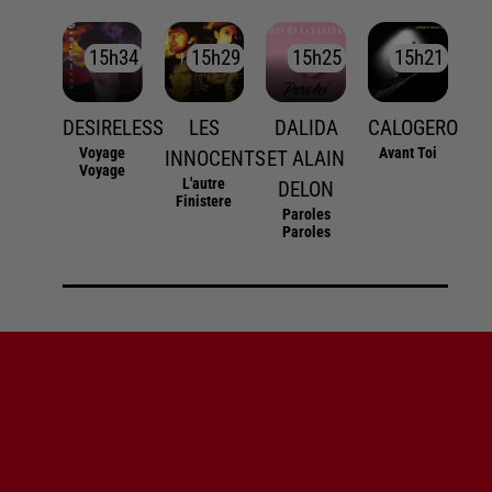
15h34
15h34
15h29
15h29
15h25
15h25
15h21
15h21
DESIRELESS
LES
DALIDA
CALOGERO
Voyage
Avant Toi
INNOCENTS
ET ALAIN
Voyage
L'autre
DELON
Finistere
Paroles
Paroles