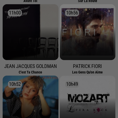
Avant Toi
Sur La Route
11h00
11h00
10h56
10h56
JEAN JACQUES GOLDMAN
PATRICK FIORI
C'est Ta Chance
Les Gens Qu'on Aime
10h52
10h52
10h49
10h49