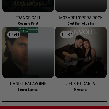
FRANCE GALL
MOZART L'OPERA ROCK
Cezanne Peint
C'est Bientot La Fin
10h44
10h44
10h37
10h37
DANIEL BALAVOINE
JECK ET CARLA
Sauver L'amour
M'envoler