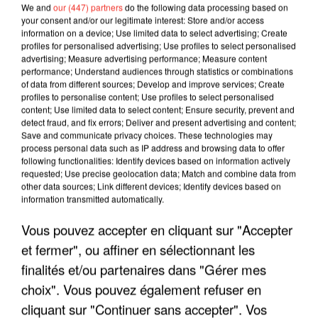
We and
our (447) partners
do the following data processing based on
your consent and/or our legitimate interest: Store and/or access
information on a device; Use limited data to select advertising; Create
profiles for personalised advertising; Use profiles to select personalised
advertising; Measure advertising performance; Measure content
performance; Understand audiences through statistics or combinations
of data from different sources; Develop and improve services; Create
profiles to personalise content; Use profiles to select personalised
content; Use limited data to select content; Ensure security, prevent and
detect fraud, and fix errors; Deliver and present advertising and content;
Save and communicate privacy choices. These technologies may
process personal data such as IP address and browsing data to offer
following functionalities: Identify devices based on information actively
requested; Use precise geolocation data; Match and combine data from
other data sources; Link different devices; Identify devices based on
LES INTERVIEWS CHANTE
Voir plus
information transmitted automatically.
FRANCE
Vous pouvez accepter en cliquant sur "Accepter
et fermer", ou affiner en sélectionnant les
"JE SUIS À DISPOSITION DES
finalités et/ou partenaires dans "Gérer mes
ENFOIRÉS"
choix". Vous pouvez également refuser en
cliquant sur "Continuer sans accepter". Vos