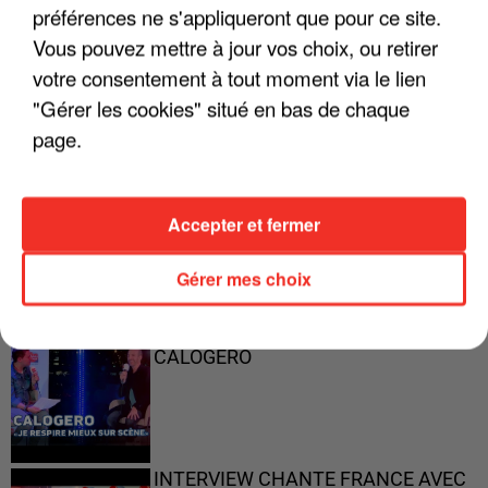
préférences ne s'appliqueront que pour ce site.
Vous pouvez mettre à jour vos choix, ou retirer
"ON A TOUS LE TRAC"
votre consentement à tout moment via le lien
"Gérer les cookies" situé en bas de chaque
page.
"ON N'EST PAS DES PARENTS
PARFAITS"
Accepter et fermer
Gérer mes choix
"JE RESPIRE MIEUX SUR SCÈNE" -
CALOGERO
INTERVIEW CHANTE FRANCE AVEC