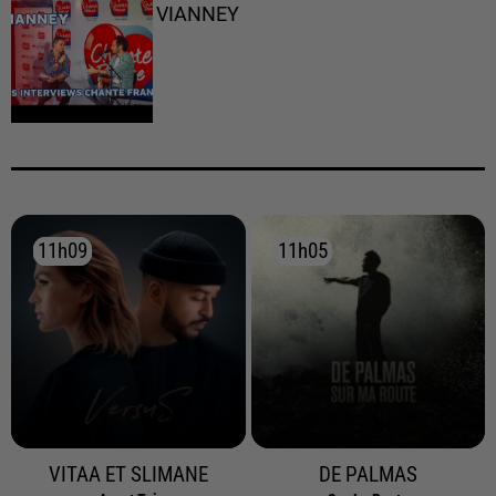
VIANNEY
11h09
11h09
11h05
11h05
VITAA ET SLIMANE
DE PALMAS