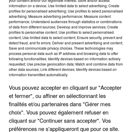
your consent and/or our legitimate interest: Store and/or access
information on a device; Use limited data to select advertising; Create
profiles for personalised advertising; Use profiles to select personalised
advertising; Measure advertising performance; Measure content
performance; Understand audiences through statistics or combinations
of data from different sources; Develop and improve services; Create
profiles to personalise content; Use profiles to select personalised
content; Use limited data to select content; Ensure security, prevent and
detect fraud, and fix errors; Deliver and present advertising and content;
Save and communicate privacy choices. These technologies may
process personal data such as IP address and browsing data to offer
following functionalities: Identify devices based on information actively
LES INTERVIEWS CHANTE
requested; Use precise geolocation data; Match and combine data from
Voir plus
other data sources; Link different devices; Identify devices based on
FRANCE
information transmitted automatically.
Vous pouvez accepter en cliquant sur "Accepter
"JE SUIS À DISPOSITION DES
et fermer", ou affiner en sélectionnant les
ENFOIRÉS"
finalités et/ou partenaires dans "Gérer mes
choix". Vous pouvez également refuser en
cliquant sur "Continuer sans accepter". Vos
préférences ne s'appliqueront que pour ce site.
"ON A TOUS LE TRAC"