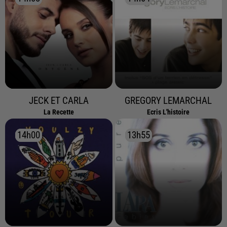
JECK ET CARLA
GREGORY LEMARCHAL
La Recette
Ecris L'histoire
14h00
14h00
13h55
13h55