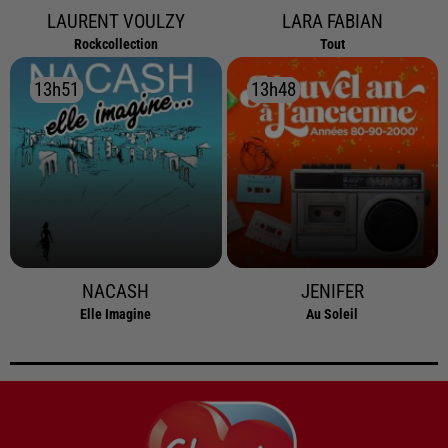
LAURENT VOULZY
LARA FABIAN
Rockcollection
Tout
13h51
13h51
13h48
13h48
NACASH
JENIFER
Elle Imagine
Au Soleil