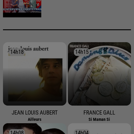
14h18
14h18
14h15
14h15
JEAN LOUIS AUBERT
FRANCE GALL
Ailleurs
Si Maman Si
14h08
14h08
14h04
14h04