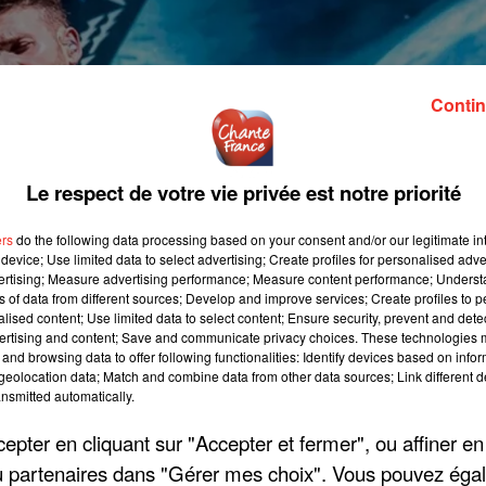
Contin
Le respect de votre vie privée est notre priorité
ers
do the following data processing based on your consent and/or our legitimate int
device; Use limited data to select advertising; Create profiles for personalised adver
vertising; Measure advertising performance; Measure content performance; Unders
ns of data from different sources; Develop and improve services; Create profiles to 
alised content; Use limited data to select content; Ensure security, prevent and detect
ertising and content; Save and communicate privacy choices. These technologies
and browsing data to offer following functionalities: Identify devices based on infor
eolocation data; Match and combine data from other data sources; Link different de
nsmitted automatically.
pter en cliquant sur "Accepter et fermer", ou affiner en
/ou partenaires dans "Gérer mes choix". Vous pouvez éga