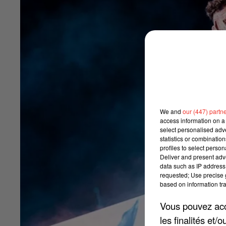
We and
our (447) partn
access information on a 
select personalised ad
statistics or combinatio
profiles to select person
Deliver and present adv
data such as IP address 
requested; Use precise g
based on information tra
Vous pouvez acce
les finalités et