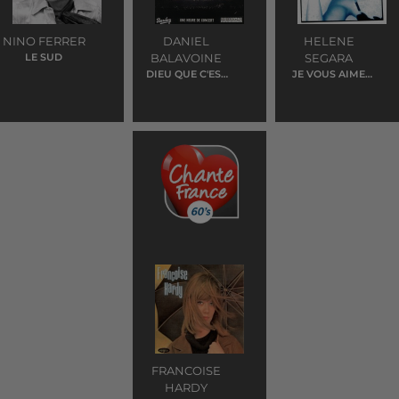
NINO FERRER
DANIEL
HELENE
LE SUD
BALAVOINE
SEGARA
DIEU QUE C'EST
JE VOUS AIME
BEAU
ADIEU
FRANCOISE
HARDY