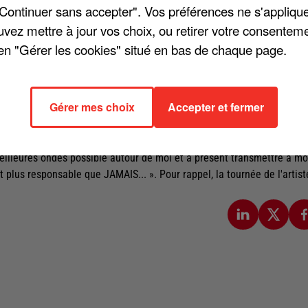
"Continuer sans accepter". Vos préférences ne s'appliqu
uvez mettre à jour vos choix, ou retirer votre consenteme
en "Gérer les cookies" situé en bas de chaque page.
ance de son premier enfant, pour remercier ses fans sur les réseaux
amour envers [sa] famille et les messages de bienvenue à Isaiah ».
Gérer mes choix
Accepter et fermer
nt que père : « Ce que j'ai vécu cette semaine va bien au delà de tout
vec une raison de plus d'être heureux et toujours plus reconnaissant d
 son ressenti et ses projets : « [J'ai hâte] de continuer à faire ce pou
s meilleures ondes possible autour de moi et à présent transmettre à m
et plus responsable que JAMAIS... ». Pour rappel, la tournée de l'artist