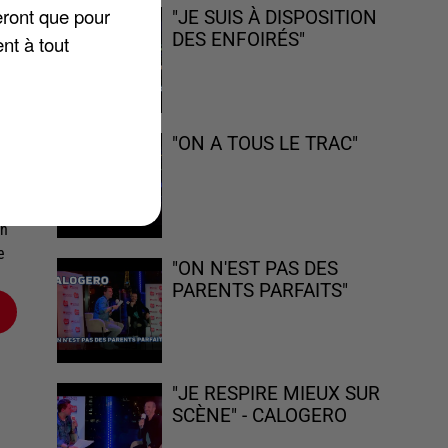
eront que pour
"JE SUIS À DISPOSITION
DES ENFOIRÉS"
nt à tout
"ON A TOUS LE TRAC"
e
r
on
e
"ON N'EST PAS DES
PARENTS PARFAITS"
"JE RESPIRE MIEUX SUR
SCÈNE" - CALOGERO