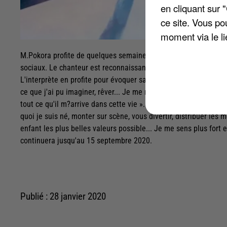
en cliquant sur 
ce site. Vous po
moment via le li
M.Pokora profite de quelques semaines de pause après la naiss
sociaux. Le chanteur est reconnaissant pour les « messages d?
L'interprète en profite pour évoquer sa première semaine en ta
ce que j'ai pu imaginer, rêver... Je me réveille chaque matin a
tout ce qu'il m?arrive dans cette vie ». Et M.Pokora enchaîne sur
quoi je suis né, monter sur scène, vous divertir, distribuer le
enfant les plus belles valeurs possible... Je me sens plus fort 
continuera jusqu'au 15 septembre 2020.
Publié : 28 janvier 2020