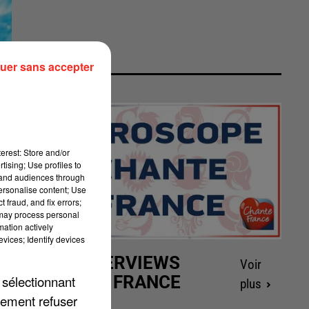
uer sans accepter
erest: Store and/or
tising; Use profiles to
tand audiences through
personalise content; Use
 fraud, and fix errors;
 may process personal
mation actively
vices; Identify devices
LES INTERVIEWS
Voir
CHANTE FRANCE
 sélectionnant
plus
lement refuser