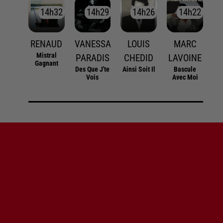
14h32
14h32
14h29
14h29
14h26
14h26
14h22
14h22
RENAUD
VANESSA
LOUIS
MARC
Mistral
PARADIS
CHEDID
LAVOINE
Gagnant
Des Que J'te
Ainsi Soit Il
Bascule
Vois
Avec Moi