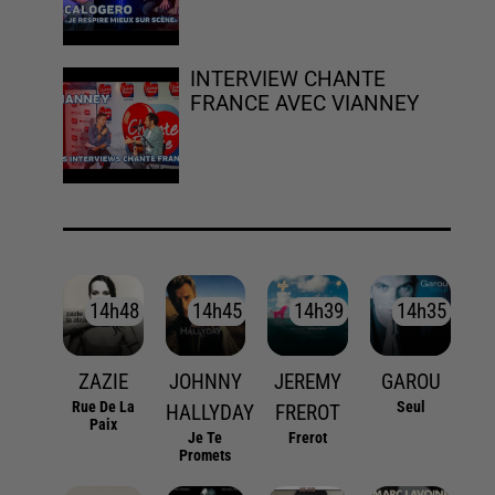
INTERVIEW CHANTE
FRANCE AVEC VIANNEY
14h48
14h48
14h45
14h45
14h39
14h39
14h35
14h35
ZAZIE
JOHNNY
JEREMY
GAROU
Rue De La
Seul
HALLYDAY
FREROT
Paix
Je Te
Frerot
Promets