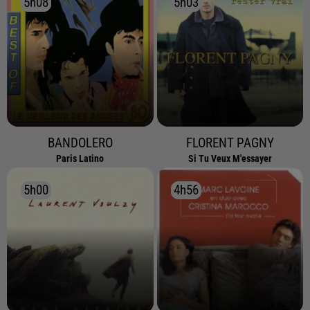
5h08
5h08
5h03
5h03
BANDOLERO
FLORENT PAGNY
Paris Latino
Si Tu Veux M'essayer
5h00
5h00
4h56
4h56