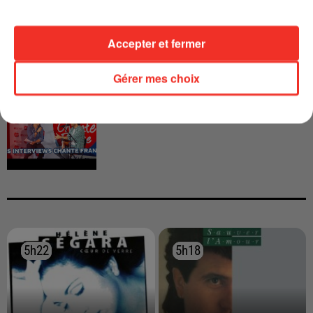
CALOGERO
Accepter et fermer
Gérer mes choix
INTERVIEW CHANTE FRANCE AVEC
VIANNEY
5h22
5h22
5h18
5h18