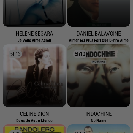
HELENE SEGARA
DANIEL BALAVOINE
Je Vous Aime Adieu
Aimer Est Plus Fort Que D'etre Aime
5h13
5h13
5h10
5h10
CELINE DION
INDOCHINE
Dans Un Autre Monde
No Name