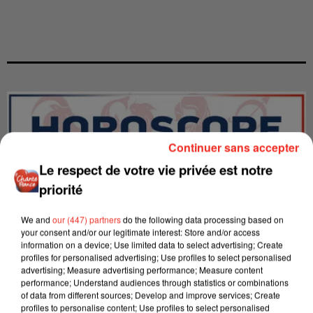
Continuer sans accepter
Le respect de votre vie privée est notre
priorité
We and
our (447) partners
do the following data processing based on
your consent and/or our legitimate interest: Store and/or access
information on a device; Use limited data to select advertising; Create
profiles for personalised advertising; Use profiles to select personalised
advertising; Measure advertising performance; Measure content
LES INTERVIEWS CHANTE
performance; Understand audiences through statistics or combinations
Voir plus
of data from different sources; Develop and improve services; Create
FRANCE
profiles to personalise content; Use profiles to select personalised