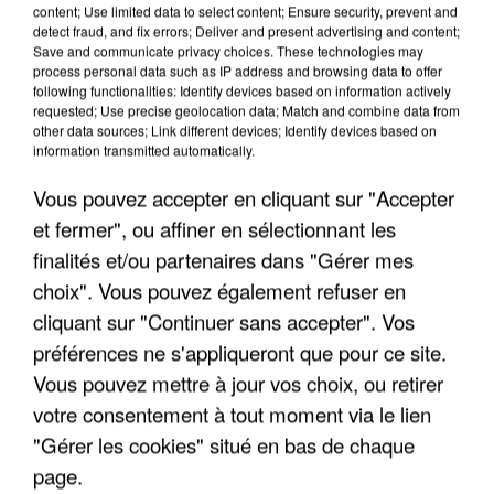
content; Use limited data to select content; Ensure security, prevent and
detect fraud, and fix errors; Deliver and present advertising and content;
"JE SUIS À DISPOSITION DES
Save and communicate privacy choices. These technologies may
ENFOIRÉS"
process personal data such as IP address and browsing data to offer
following functionalities: Identify devices based on information actively
requested; Use precise geolocation data; Match and combine data from
other data sources; Link different devices; Identify devices based on
information transmitted automatically.
"ON A TOUS LE TRAC"
Vous pouvez accepter en cliquant sur "Accepter
et fermer", ou affiner en sélectionnant les
finalités et/ou partenaires dans "Gérer mes
choix". Vous pouvez également refuser en
cliquant sur "Continuer sans accepter". Vos
"ON N'EST PAS DES PARENTS
préférences ne s'appliqueront que pour ce site.
PARFAITS"
Vous pouvez mettre à jour vos choix, ou retirer
votre consentement à tout moment via le lien
"Gérer les cookies" situé en bas de chaque
page.
"JE RESPIRE MIEUX SUR SCÈNE" -