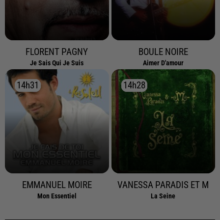
FLORENT PAGNY
BOULE NOIRE
Je Sais Qui Je Suis
Aimer D'amour
14h31
14h31
14h28
14h28
EMMANUEL MOIRE
VANESSA PARADIS ET M
Mon Essentiel
La Seine