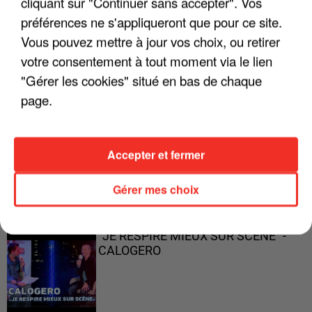
cliquant sur "Continuer sans accepter". Vos
préférences ne s'appliqueront que pour ce site.
Vous pouvez mettre à jour vos choix, ou retirer
"ON A TOUS LE TRAC"
votre consentement à tout moment via le lien
"Gérer les cookies" situé en bas de chaque
page.
"ON N'EST PAS DES PARENTS
Accepter et fermer
PARFAITS"
Gérer mes choix
"JE RESPIRE MIEUX SUR SCÈNE" -
CALOGERO