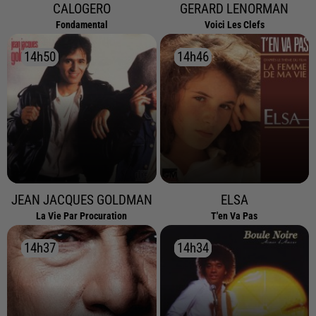
CALOGERO
GERARD LENORMAN
Fondamental
Voici Les Clefs
14h50
14h50
14h46
14h46
JEAN JACQUES GOLDMAN
ELSA
La Vie Par Procuration
T'en Va Pas
14h37
14h37
14h34
14h34