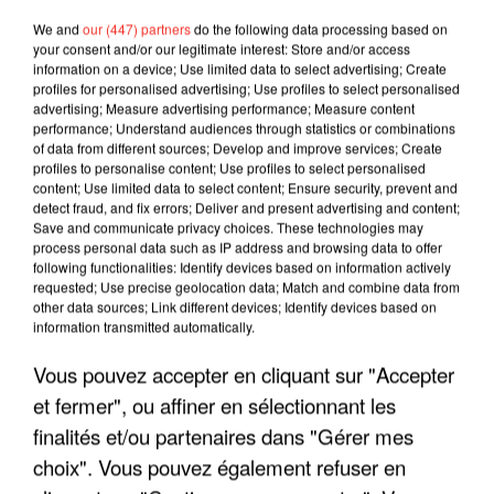
We and
our (447) partners
do the following data processing based on
your consent and/or our legitimate interest: Store and/or access
information on a device; Use limited data to select advertising; Create
profiles for personalised advertising; Use profiles to select personalised
advertising; Measure advertising performance; Measure content
performance; Understand audiences through statistics or combinations
of data from different sources; Develop and improve services; Create
profiles to personalise content; Use profiles to select personalised
content; Use limited data to select content; Ensure security, prevent and
detect fraud, and fix errors; Deliver and present advertising and content;
Save and communicate privacy choices. These technologies may
process personal data such as IP address and browsing data to offer
following functionalities: Identify devices based on information actively
requested; Use precise geolocation data; Match and combine data from
other data sources; Link different devices; Identify devices based on
information transmitted automatically.
LES INTERVIEWS CHANTE
Voir plus
FRANCE
Vous pouvez accepter en cliquant sur "Accepter
et fermer", ou affiner en sélectionnant les
"JE SUIS À DISPOSITION DES
finalités et/ou partenaires dans "Gérer mes
ENFOIRÉS"
choix". Vous pouvez également refuser en