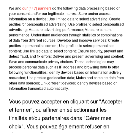
We and
our (447) partners
do the following data processing based on
your consent and/or our legitimate interest: Store and/or access
information on a device; Use limited data to select advertising; Create
profiles for personalised advertising; Use profiles to select personalised
advertising; Measure advertising performance; Measure content
performance; Understand audiences through statistics or combinations
of data from different sources; Develop and improve services; Create
profiles to personalise content; Use profiles to select personalised
content; Use limited data to select content; Ensure security, prevent and
detect fraud, and fix errors; Deliver and present advertising and content;
Save and communicate privacy choices. These technologies may
process personal data such as IP address and browsing data to offer
following functionalities: Identify devices based on information actively
requested; Use precise geolocation data; Match and combine data from
LES INTERVIEWS CHANTE
other data sources; Link different devices; Identify devices based on
Voir plus
information transmitted automatically.
FRANCE
Vous pouvez accepter en cliquant sur "Accepter
"JE SUIS À DISPOSITION DES
et fermer", ou affiner en sélectionnant les
ENFOIRÉS"
finalités et/ou partenaires dans "Gérer mes
choix". Vous pouvez également refuser en