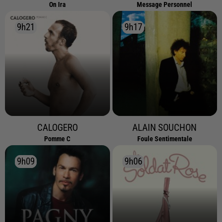
On Ira
Message Personnel
9h21
9h21
9h17
9h17
CALOGERO
ALAIN SOUCHON
Pomme C
Foule Sentimentale
9h09
9h09
9h06
9h06