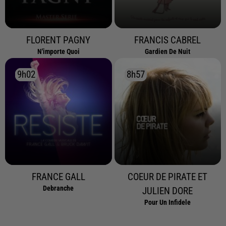
FLORENT PAGNY
FRANCIS CABREL
N'importe Quoi
Gardien De Nuit
9h02
9h02
8h57
8h57
FRANCE GALL
COEUR DE PIRATE ET
Debranche
JULIEN DORE
Pour Un Infidele