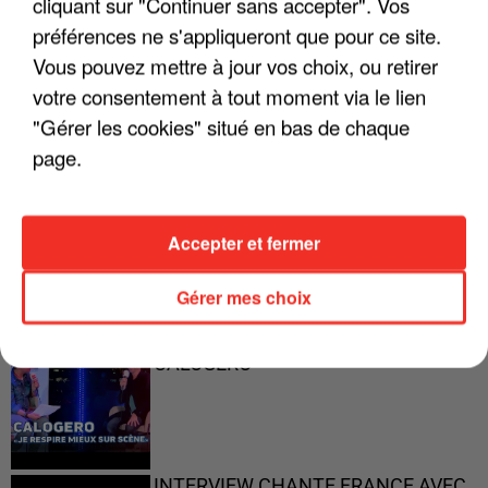
cliquant sur "Continuer sans accepter". Vos
préférences ne s'appliqueront que pour ce site.
"ON A TOUS LE TRAC"
Vous pouvez mettre à jour vos choix, ou retirer
votre consentement à tout moment via le lien
"Gérer les cookies" situé en bas de chaque
page.
"ON N'EST PAS DES PARENTS
PARFAITS"
Accepter et fermer
Gérer mes choix
"JE RESPIRE MIEUX SUR SCÈNE" -
CALOGERO
INTERVIEW CHANTE FRANCE AVEC