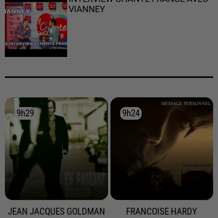
VIANNEY
9h29
9h29
9h24
9h24
JEAN JACQUES GOLDMAN
FRANCOISE HARDY