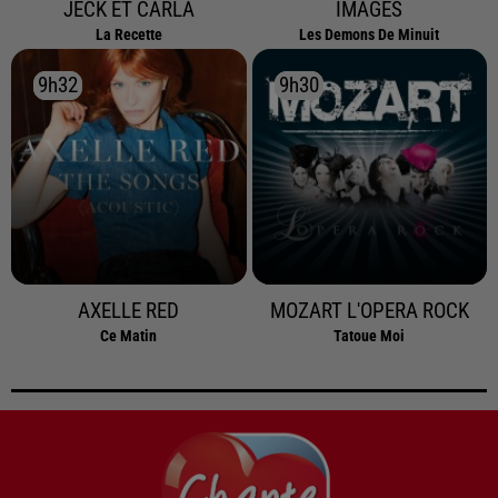
JECK ET CARLA
IMAGES
La Recette
Les Demons De Minuit
9h32
9h32
9h30
9h30
AXELLE RED
MOZART L'OPERA ROCK
Ce Matin
Tatoue Moi