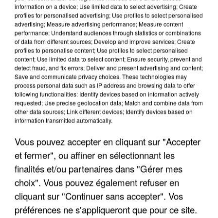
information on a device; Use limited data to select advertising; Create
profiles for personalised advertising; Use profiles to select personalised
advertising; Measure advertising performance; Measure content
performance; Understand audiences through statistics or combinations
of data from different sources; Develop and improve services; Create
profiles to personalise content; Use profiles to select personalised
content; Use limited data to select content; Ensure security, prevent and
detect fraud, and fix errors; Deliver and present advertising and content;
Save and communicate privacy choices. These technologies may
process personal data such as IP address and browsing data to offer
following functionalities: Identify devices based on information actively
LES INTERVIEWS CHANTE
Voir plus
requested; Use precise geolocation data; Match and combine data from
other data sources; Link different devices; Identify devices based on
FRANCE
information transmitted automatically.
Vous pouvez accepter en cliquant sur "Accepter
"JE SUIS À DISPOSITION DES
ENFOIRÉS"
et fermer", ou affiner en sélectionnant les
finalités et/ou partenaires dans "Gérer mes
choix". Vous pouvez également refuser en
cliquant sur "Continuer sans accepter". Vos
"ON A TOUS LE TRAC"
préférences ne s'appliqueront que pour ce site.