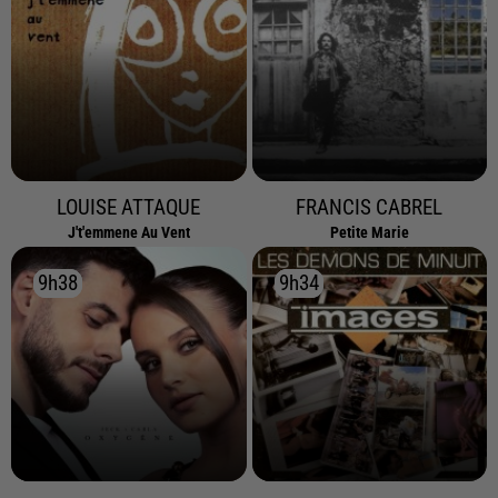
LOUISE ATTAQUE
FRANCIS CABREL
J't'emmene Au Vent
Petite Marie
9h38
9h38
9h34
9h34