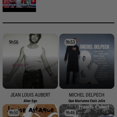
9h56
9h56
9h53
9h53
JEAN LOUIS AUBERT
MICHEL DELPECH
Alter Ego
Que Marianne Etait Jolie
9h50
9h50
9h46
9h46