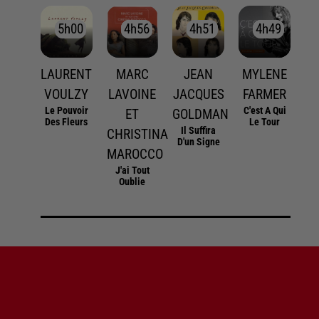
5h00
5h00
4h56
4h56
4h51
4h51
4h49
4h49
LAURENT
MARC
JEAN
MYLENE
VOULZY
LAVOINE
JACQUES
FARMER
Le Pouvoir
C'est A Qui
ET
GOLDMAN
Des Fleurs
Le Tour
Il Suffira
CHRISTINA
D'un Signe
MAROCCO
J'ai Tout
Oublie