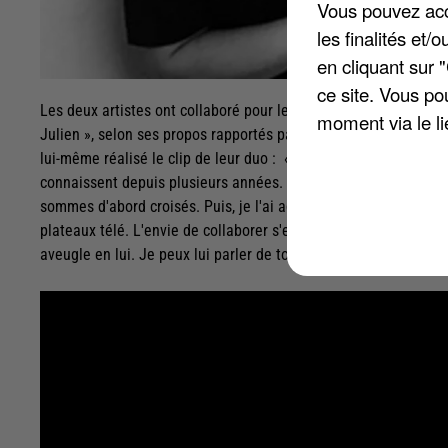
Vous pouvez acce
les finalités et
en cliquant sur 
ce site. Vous po
Les deux artistes ont collaboré pour le titre « Midi sur novemb
moment via le li
Julien », selon ses propos rapportés par Télé 7 Jours. La chant
lui-même réalisé le clip de leur duo : « L'histoire a un côté po
connaissent depuis plusieurs années. Au fil du temps et malgr
sommes d'abord croisés. Puis, je l'ai admiré sur scène. [?] Nou
plateaux télé. L'envie de collaborer s'est confirmée à ce moment
aveugle en lui. Je peux lui parler de tout, me confier à lui, il n'e