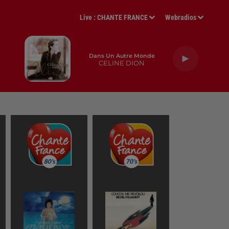
Live :
CHANTE FRANCE
Webradios
Dans Un Autre Monde
CELINE DION