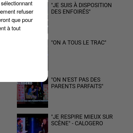
 sélectionnant
"JE SUIS À DISPOSITION
lement refuser
DES ENFOIRÉS"
eront que pour
nt à tout
ec
 a
"ON A TOUS LE TRAC"
"ON N'EST PAS DES
PARENTS PARFAITS"
"JE RESPIRE MIEUX SUR
SCÈNE" - CALOGERO