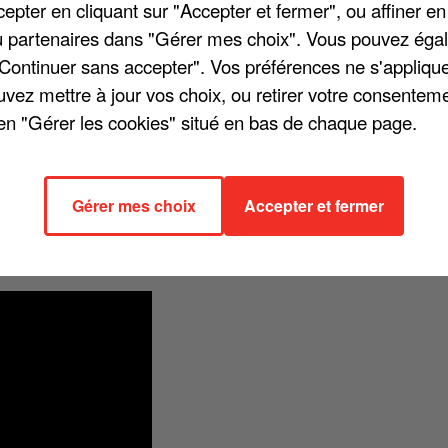
pter en cliquant sur "Accepter et fermer", ou affiner en
/ou partenaires dans "Gérer mes choix". Vous pouvez éga
"Continuer sans accepter". Vos préférences ne s'appliqu
uvez mettre à jour vos choix, ou retirer votre consenteme
re ». Et pour Louane, « C'est toujours un moment formidable d'être av
en "Gérer les cookies" situé en bas de chaque page.
euse âgée de 21 ans a aussi vanté les qualités de son partenaire, qui
étique que j'adore. Julien a ce talent. » Louane Emera et Julien se
é leurs nombreux déplacements, leur relation a évolué : « Nous nous
Gérer mes choix
Accepter et fermer
s avons par la suite échangé, fait un peu plus connaissance sur les
-là », a ainsi ajouté Louane. Avant de confier : « J'ai une confiance
n fera rien. C'est à ça, je crois, que l'on mesure l'amitié ».