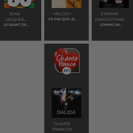
JEAN
MELODY
ETIENNE
JACQUES
Y'A PAS QUE LES
DAHO ET DANI
GRANDS QUI
LE GEANT DE
LAFON
COMME UN
REVENT
PAPIER
BOOMERANG
CLAUDE
FRANCOIS