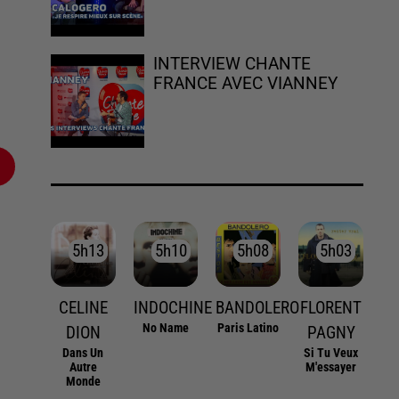
INTERVIEW CHANTE
FRANCE AVEC VIANNEY
5h13
5h13
5h10
5h10
5h08
5h08
5h03
5h03
CELINE
INDOCHINE
BANDOLERO
FLORENT
No Name
Paris Latino
DION
PAGNY
Dans Un
Si Tu Veux
Autre
M'essayer
Monde