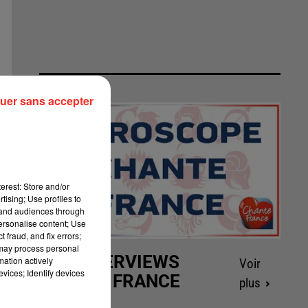
uer sans accepter
erest: Store and/or
tising; Use profiles to
tand audiences through
personalise content; Use
 fraud, and fix errors;
 may process personal
LES INTERVIEWS
mation actively
Voir
vices; Identify devices
CHANTE FRANCE
plus