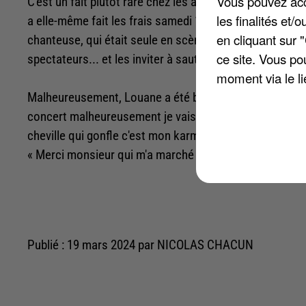
Vous pouvez acce
C'est un fait plutôt rare chez les artistes de la chans
les finalités et
a elle-même fait les frais samedi 16 mars, alors qu'ell
en cliquant sur 
chanteuse, qui était seule en scène, a fait monter la
ce site. Vous po
spectateurs... et les inviter à sauter !
moment via le li
Malheureusement, Louane a été blessée à ce moment-là :
concert malheureusement je vais pas pouvoir sortir ce soi
cheville qui gonfle c'est mon karma à vouloir sauter dan
« Merci monsieur qui m'a marché dessus ». On souhait
Publié : 19 mars 2024 par NICOLAS CHACUN