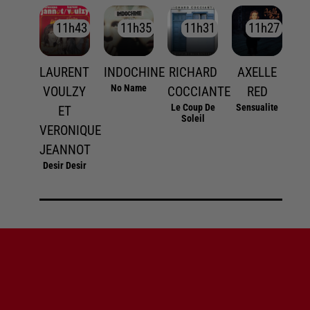
11h43
11h43
11h35
11h35
11h31
11h31
11h27
11h27
LAURENT
INDOCHINE
RICHARD
AXELLE
No Name
VOULZY
COCCIANTE
RED
Le Coup De
Sensualite
ET
Soleil
VERONIQUE
JEANNOT
Desir Desir