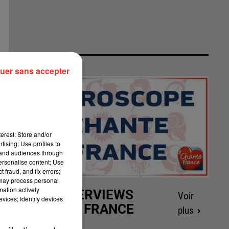
uer sans accepter
erest: Store and/or
tising; Use profiles to
tand audiences through
personalise content; Use
 fraud, and fix errors;
 may process personal
mation actively
LES INTERVIEWS
Voir
vices; Identify devices
CHANTE FRANCE
plus