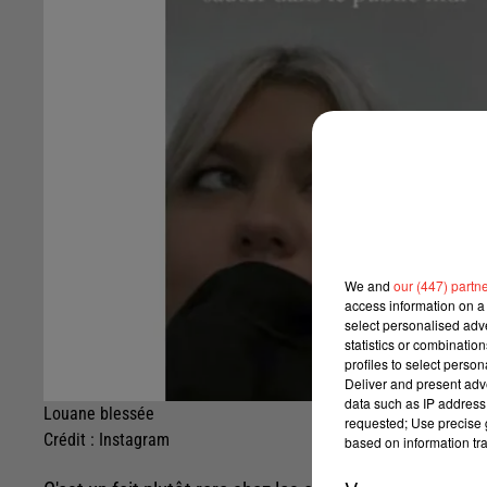
We and
our (447) partn
access information on a 
select personalised ad
statistics or combinatio
profiles to select person
Deliver and present adv
data such as IP address 
Louane blessée
requested; Use precise g
Crédit :
Instagram
based on information tra