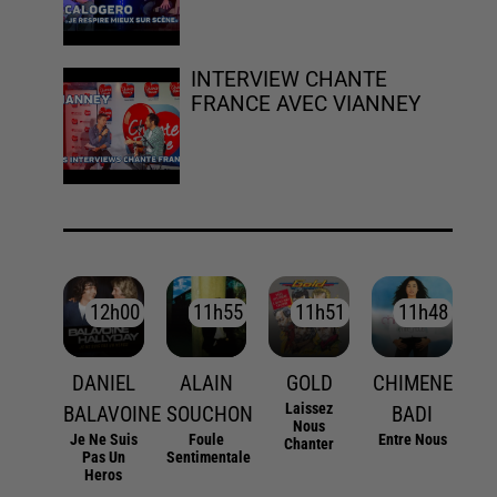
INTERVIEW CHANTE
FRANCE AVEC VIANNEY
12h00
12h00
11h55
11h55
11h51
11h51
11h48
11h48
DANIEL
ALAIN
GOLD
CHIMENE
Laissez
BALAVOINE
SOUCHON
BADI
Nous
Je Ne Suis
Foule
Entre Nous
Chanter
Pas Un
Sentimentale
Heros