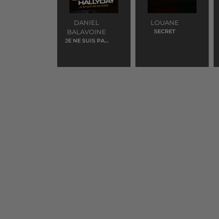
DANIEL
LOUANE
BALAVOINE
SECRET
JE NE SUIS PAS
UN HEROS