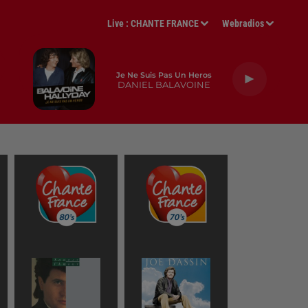
Live :
CHANTE FRANCE
Webradios
Je Ne Suis Pas Un Heros
DANIEL BALAVOINE