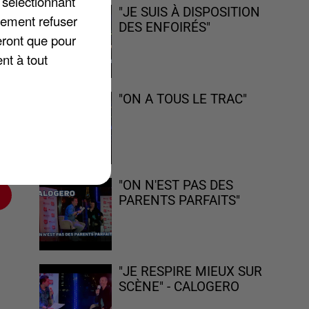
 sélectionnant
n
"JE SUIS À DISPOSITION
lement refuser
DES ENFOIRÉS"
eront que pour
nt à tout
le
"ON A TOUS LE TRAC"
 :
"ON N'EST PAS DES
PARENTS PARFAITS"
"JE RESPIRE MIEUX SUR
SCÈNE" - CALOGERO