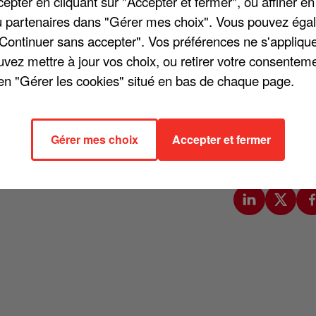
pter en cliquant sur "Accepter et fermer", ou affiner en
on française, mais qui survient parfois tout de même. Louane e
/ou partenaires dans "Gérer mes choix". Vous pouvez éga
e donnait un concert au Touquet. Lors de cet événement, la
"Continuer sans accepter". Vos préférences ne s'appliqu
 pression avant de descendre partager un moment avec ses
uvez mettre à jour vos choix, ou retirer votre consenteme
en "Gérer les cookies" situé en bas de chaque page.
 « Je suis désolée je me suis fait mal à la cheville pendant 
r », a-t-elle écrit sur les réseaux sociaux. « Mdr j'ai la
Gérer mes choix
Accepter et fermer
s le public », écrit encore la jeune maman, avant de conclure
e à Louane un prompt rétablissement.