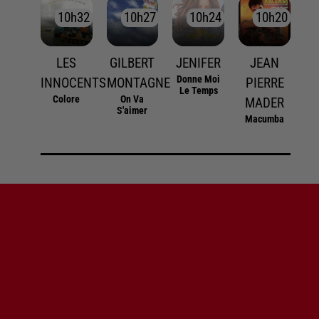
10h32
10h32
10h27
10h27
10h24
10h24
10h20
10h20
LES
GILBERT
JENIFER
JEAN
Donne Moi
INNOCENTS
MONTAGNE
PIERRE
Le Temps
Colore
On Va
MADER
S'aimer
Macumba