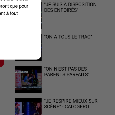
"JE SUIS À DISPOSITION
eront que pour
DES ENFOIRÉS"
nt à tout
"ON A TOUS LE TRAC"
ce
"ON N'EST PAS DES
PARENTS PARFAITS"
"JE RESPIRE MIEUX SUR
SCÈNE" - CALOGERO