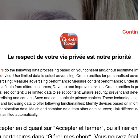
Contin
Le respect de votre vie privée est notre priorité
ers
do the following data processing based on your consent and/or our legitimate int
device; Use limited data to select advertising; Create profiles for personalised adver
vertising; Measure advertising performance; Measure content performance; Unders
ns of data from different sources; Develop and improve services; Create profiles to 
alised content; Use limited data to select content; Ensure security, prevent and detect
ertising and content; Save and communicate privacy choices. These technologies
and browsing data to offer following functionalities: Identify devices based on infor
eolocation data; Match and combine data from other data sources; Link different de
nsmitted automatically.
pter en cliquant sur "Accepter et fermer", ou affiner en
/ou partenaires dans "Gérer mes choix". Vous pouvez éga