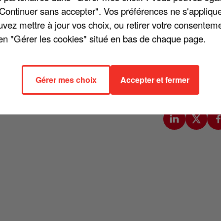
"Continuer sans accepter". Vos préférences ne s'appliqu
uvez mettre à jour vos choix, ou retirer votre consenteme
en "Gérer les cookies" situé en bas de chaque page.
on album Chambre 12, Louane avait déjà brillé à l'écran avec la
corse Gabriel Le Bomin, Louane va remonter le cours du temps et se
long-métrage historique baptisé « Nos patriotes ». Le scénario retra
Gérer mes choix
Accepter et fermer
tirailleur guinéen, surnommé le « terroriste noir » par les Allemands, a
 Vosges.