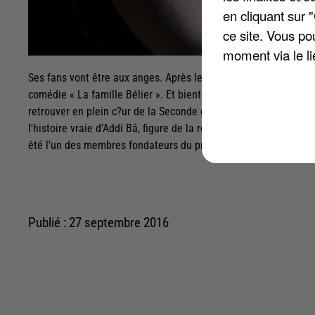
en cliquant sur 
ce site. Vous po
moment via le li
Ses fans vont être aux anges. Après le succès monumental de s
comédie « La famille Bélier ». Et bientôt, pour le réalisateur 
retrouver en plein c?ur de la Seconde guerre mondiale dans un 
l'histoire vraie d'Addi Bâ, figure de la résistance française. Ce 
été l'un des membres fondateurs du premiers maquis dans les
Publié : 27 septembre 2016