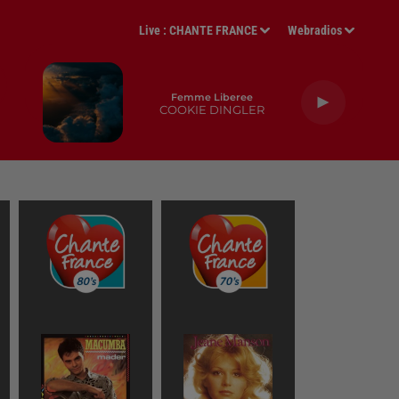
Live :
CHANTE FRANCE
Webradios
Femme Liberee
COOKIE DINGLER