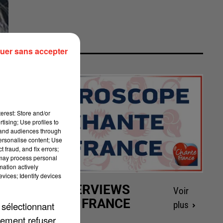
uer sans accepter
erest: Store and/or
tising; Use profiles to
tand audiences through
personalise content; Use
 fraud, and fix errors;
 may process personal
mation actively
vices; Identify devices
LES INTERVIEWS
Voir
CHANTE FRANCE
 sélectionnant
plus
lement refuser