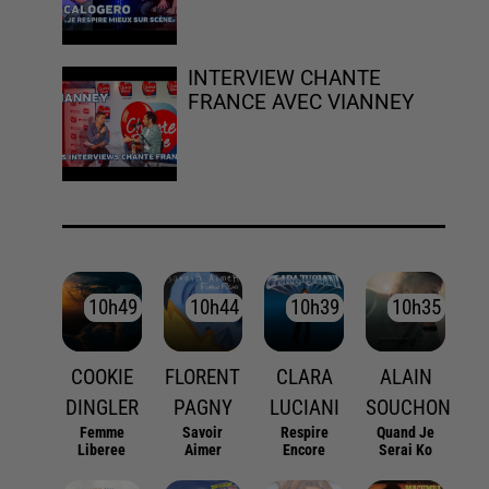
INTERVIEW CHANTE
FRANCE AVEC VIANNEY
10h49
10h49
10h44
10h44
10h39
10h39
10h35
10h35
COOKIE
FLORENT
CLARA
ALAIN
DINGLER
PAGNY
LUCIANI
SOUCHON
Femme
Savoir
Respire
Quand Je
Liberee
Aimer
Encore
Serai Ko