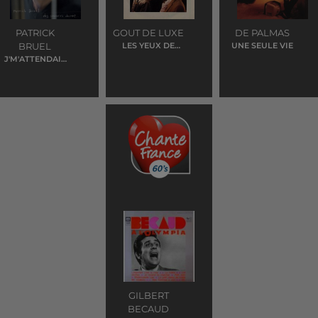
PATRICK
GOUT DE LUXE
DE PALMAS
BRUEL
LES YEUX DE
UNE SEULE VIE
LAURA
J'M'ATTENDAIS
PAS A TOI
GILBERT
BECAUD