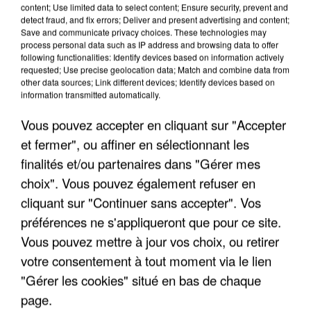
content; Use limited data to select content; Ensure security, prevent and
detect fraud, and fix errors; Deliver and present advertising and content;
"JE SUIS À DISPOSITION DES
Save and communicate privacy choices. These technologies may
ENFOIRÉS"
process personal data such as IP address and browsing data to offer
following functionalities: Identify devices based on information actively
requested; Use precise geolocation data; Match and combine data from
other data sources; Link different devices; Identify devices based on
information transmitted automatically.
"ON A TOUS LE TRAC"
Vous pouvez accepter en cliquant sur "Accepter
et fermer", ou affiner en sélectionnant les
finalités et/ou partenaires dans "Gérer mes
choix". Vous pouvez également refuser en
cliquant sur "Continuer sans accepter". Vos
"ON N'EST PAS DES PARENTS
préférences ne s'appliqueront que pour ce site.
PARFAITS"
Vous pouvez mettre à jour vos choix, ou retirer
votre consentement à tout moment via le lien
"Gérer les cookies" situé en bas de chaque
page.
"JE RESPIRE MIEUX SUR SCÈNE" -