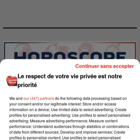
Continuer sans accepter
Le respect de votre vie privée est notre
priorité
We and
our (447) partners
do the following data processing based on
your consent and/or our legitimate interest: Store and/or access
information on a device; Use limited data to select advertising; Create
profiles for personalised advertising; Use profiles to select personalised
advertising; Measure advertising performance; Measure content
LES INTERVIEWS CHANTE
performance; Understand audiences through statistics or combinations
Voir plus
of data from different sources; Develop and improve services; Create
FRANCE
profiles to personalise content; Use profiles to select personalised