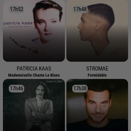
17h52
17h52
17h48
17h48
PATRICIA KAAS
STROMAE
Mademoiselle Chante Le Blues
Formidable
17h46
17h46
17h38
17h38