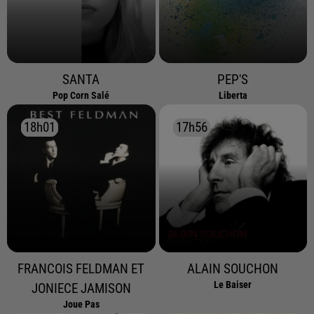
SANTA
PEP'S
Pop Corn Salé
Liberta
18h01
18h01
17h56
17h56
FRANCOIS FELDMAN ET
ALAIN SOUCHON
Le Baiser
JONIECE JAMISON
Joue Pas