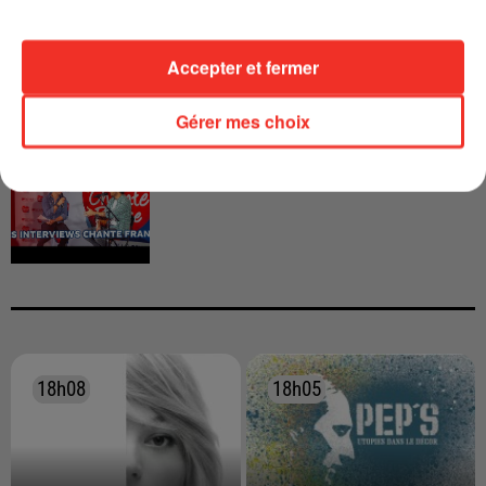
CALOGERO
Accepter et fermer
Gérer mes choix
INTERVIEW CHANTE FRANCE AVEC
VIANNEY
18h08
18h08
18h05
18h05