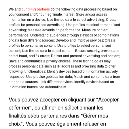
We and
our (447) partners
do the following data processing based on
your consent and/or our legitimate interest: Store and/or access
information on a device; Use limited data to select advertising; Create
profiles for personalised advertising; Use profiles to select personalised
advertising; Measure advertising performance; Measure content
performance; Understand audiences through statistics or combinations
of data from different sources; Develop and improve services; Create
profiles to personalise content; Use profiles to select personalised
content; Use limited data to select content; Ensure security, prevent and
detect fraud, and fix errors; Deliver and present advertising and content;
Save and communicate privacy choices. These technologies may
process personal data such as IP address and browsing data to offer
following functionalities: Identify devices based on information actively
requested; Use precise geolocation data; Match and combine data from
other data sources; Link different devices; Identify devices based on
information transmitted automatically.
LES INTERVIEWS CHANTE
Voir plus
FRANCE
Vous pouvez accepter en cliquant sur "Accepter
et fermer", ou affiner en sélectionnant les
finalités et/ou partenaires dans "Gérer mes
"JE SUIS À DISPOSITION DES
ENFOIRÉS"
choix". Vous pouvez également refuser en