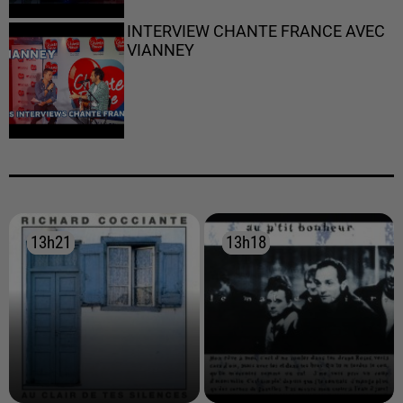
INTERVIEW CHANTE FRANCE AVEC
VIANNEY
13h21
13h21
13h18
13h18