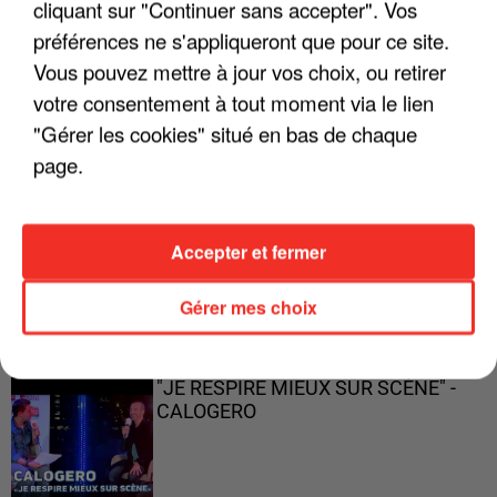
cliquant sur "Continuer sans accepter". Vos
préférences ne s'appliqueront que pour ce site.
Vous pouvez mettre à jour vos choix, ou retirer
"ON A TOUS LE TRAC"
votre consentement à tout moment via le lien
"Gérer les cookies" situé en bas de chaque
page.
"ON N'EST PAS DES PARENTS
Accepter et fermer
PARFAITS"
Gérer mes choix
"JE RESPIRE MIEUX SUR SCÈNE" -
CALOGERO