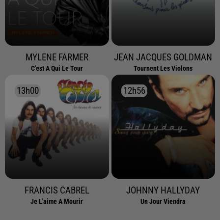
MYLENE FARMER
JEAN JACQUES GOLDMAN
C'est A Qui Le Tour
Tournent Les Violons
13h00
13h00
12h56
12h56
FRANCIS CABREL
JOHNNY HALLYDAY
Je L'aime A Mourir
Un Jour Viendra