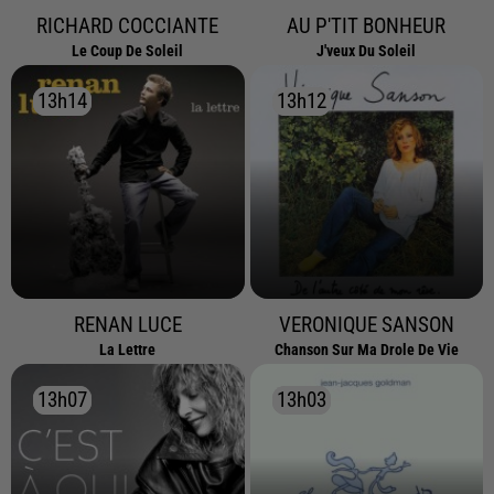
RICHARD COCCIANTE
AU P'TIT BONHEUR
Le Coup De Soleil
J'veux Du Soleil
13h14
13h14
13h12
13h12
RENAN LUCE
VERONIQUE SANSON
La Lettre
Chanson Sur Ma Drole De Vie
13h07
13h07
13h03
13h03