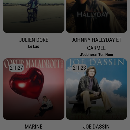
JULIEN DORE
JOHNNY HALLYDAY ET
Le Lac
CARMEL
J'oublierai Ton Nom
21h27
21h27
21h23
21h23
MARINE
JOE DASSIN