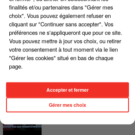
FRANCE
finalités et/ou partenaires dans "Gérer mes
choix". Vous pouvez également refuser en
"JE SUIS À DISPOSITION DES
cliquant sur "Continuer sans accepter". Vos
ENFOIRÉS"
préférences ne s'appliqueront que pour ce site.
Vous pouvez mettre à jour vos choix, ou retirer
votre consentement à tout moment via le lien
"Gérer les cookies" situé en bas de chaque
"ON A TOUS LE TRAC"
page.
Accepter et fermer
"ON N'EST PAS DES PARENTS
Gérer mes choix
PARFAITS"