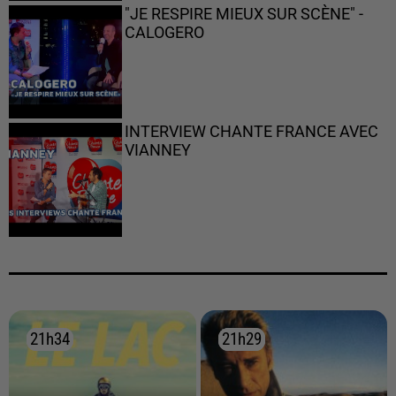
"JE RESPIRE MIEUX SUR SCÈNE" -
CALOGERO
INTERVIEW CHANTE FRANCE AVEC
VIANNEY
21h34
21h34
21h29
21h29