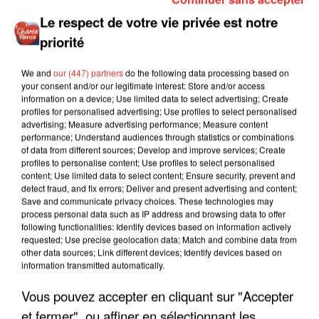
Le respect de votre vie privée est notre
priorité
We and
our (447) partners
do the following data processing based on
your consent and/or our legitimate interest: Store and/or access
information on a device; Use limited data to select advertising; Create
profiles for personalised advertising; Use profiles to select personalised
advertising; Measure advertising performance; Measure content
performance; Understand audiences through statistics or combinations
of data from different sources; Develop and improve services; Create
profiles to personalise content; Use profiles to select personalised
content; Use limited data to select content; Ensure security, prevent and
detect fraud, and fix errors; Deliver and present advertising and content;
Save and communicate privacy choices. These technologies may
process personal data such as IP address and browsing data to offer
following functionalities: Identify devices based on information actively
requested; Use precise geolocation data; Match and combine data from
other data sources; Link different devices; Identify devices based on
information transmitted automatically.
Vous pouvez accepter en cliquant sur "Accepter
LES INTERVIEWS CHANTE
Voir plus
et fermer", ou affiner en sélectionnant les