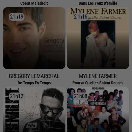
Coeur Maladroit
Dans Les Yeux D'emilie
21h19
21h19
21h16
21h16
GREGORY LEMARCHAL
MYLENE FARMER
De Temps En Temps
Pourvu Qu'elles Soient Douces
21h12
21h12
21h08
21h08