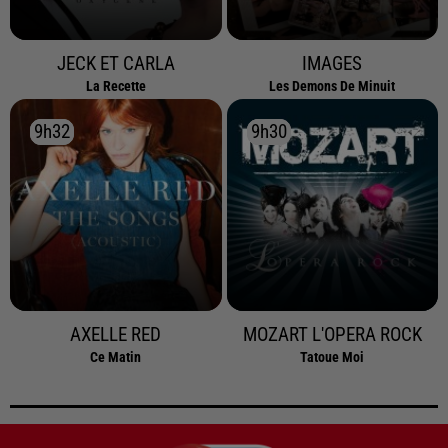
JECK ET CARLA
IMAGES
La Recette
Les Demons De Minuit
9h32
9h32
9h30
9h30
AXELLE RED
MOZART L'OPERA ROCK
Ce Matin
Tatoue Moi