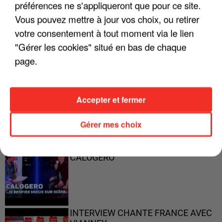
préférences ne s'appliqueront que pour ce site.
"ON A TOUS LE TRAC"
Vous pouvez mettre à jour vos choix, ou retirer
votre consentement à tout moment via le lien
"Gérer les cookies" situé en bas de chaque
page.
"ON N'EST PAS DES PARENTS
PARFAITS"
Accepter et fermer
Gérer mes choix
"JE RESPIRE MIEUX SUR SCÈNE" -
CALOGERO
INTERVIEW CHANTE FRANCE AVEC