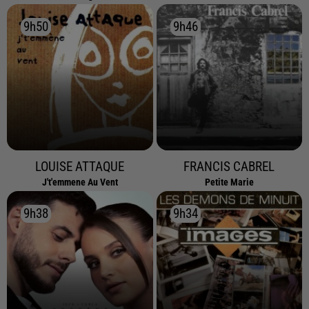
9h50
9h50
9h46
9h46
LOUISE ATTAQUE
FRANCIS CABREL
J't'emmene Au Vent
Petite Marie
9h38
9h38
9h34
9h34