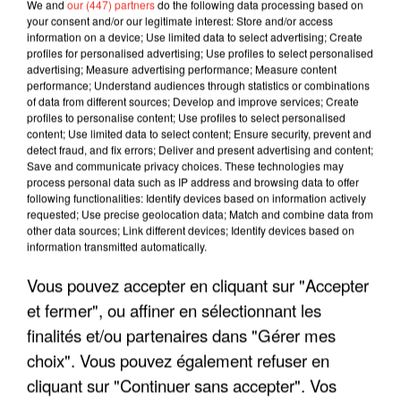
We and
our (447) partners
do the following data processing based on
your consent and/or our legitimate interest: Store and/or access
information on a device; Use limited data to select advertising; Create
profiles for personalised advertising; Use profiles to select personalised
advertising; Measure advertising performance; Measure content
performance; Understand audiences through statistics or combinations
of data from different sources; Develop and improve services; Create
profiles to personalise content; Use profiles to select personalised
content; Use limited data to select content; Ensure security, prevent and
detect fraud, and fix errors; Deliver and present advertising and content;
Save and communicate privacy choices. These technologies may
process personal data such as IP address and browsing data to offer
following functionalities: Identify devices based on information actively
requested; Use precise geolocation data; Match and combine data from
other data sources; Link different devices; Identify devices based on
LES INTERVIEWS CHANTE
Voir plus
information transmitted automatically.
FRANCE
Vous pouvez accepter en cliquant sur "Accepter
et fermer", ou affiner en sélectionnant les
"JE SUIS À DISPOSITION DES
ENFOIRÉS"
finalités et/ou partenaires dans "Gérer mes
choix". Vous pouvez également refuser en
cliquant sur "Continuer sans accepter". Vos