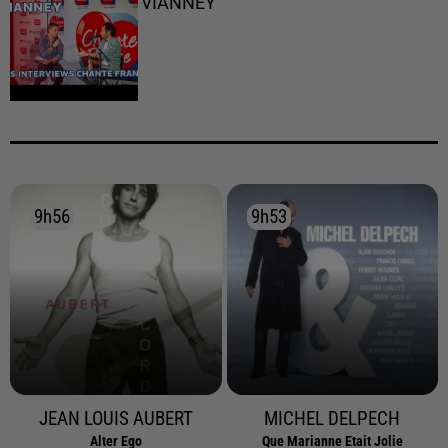
VIANNEY
9h56
9h56
9h53
9h53
JEAN LOUIS AUBERT
MICHEL DELPECH
Alter Ego
Que Marianne Etait Jolie