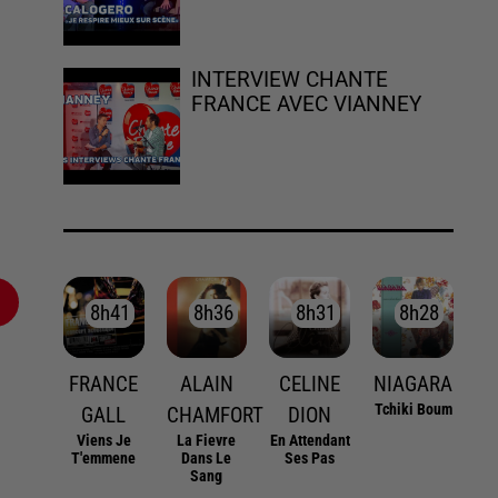
INTERVIEW CHANTE
FRANCE AVEC VIANNEY
8h41
8h41
8h36
8h36
8h31
8h31
8h28
8h28
FRANCE
ALAIN
CELINE
NIAGARA
Tchiki Boum
GALL
CHAMFORT
DION
Viens Je
La Fievre
En Attendant
T'emmene
Dans Le
Ses Pas
Sang