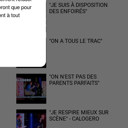
er
"JE SUIS À DISPOSITION
eront que pour
DES ENFOIRÉS"
nt à tout
ir
"ON A TOUS LE TRAC"
"ON N'EST PAS DES
PARENTS PARFAITS"
"JE RESPIRE MIEUX SUR
SCÈNE" - CALOGERO