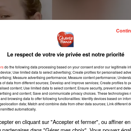
Contin
Le respect de votre vie privée est notre priorité
ers
do the following data processing based on your consent and/or our legitimate int
device; Use limited data to select advertising; Create profiles for personalised adver
vertising; Measure advertising performance; Measure content performance; Unders
ns of data from different sources; Develop and improve services; Create profiles to 
alised content; Use limited data to select content; Ensure security, prevent and detect
ertising and content; Save and communicate privacy choices. These technologies
and browsing data to offer following functionalities: Identify devices based on infor
eolocation data; Match and combine data from other data sources; Link different de
nsmitted automatically.
pter en cliquant sur "Accepter et fermer", ou affiner en
/ou partenaires dans "Gérer mes choix". Vous pouvez éga