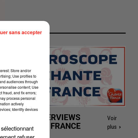
uer sans accepter
erest: Store and/or
tising; Use profiles to
tand audiences through
personalise content; Use
 fraud, and fix errors;
 may process personal
mation actively
vices; Identify devices
LES INTERVIEWS
Voir
CHANTE FRANCE
plus
 sélectionnant
lement refuser