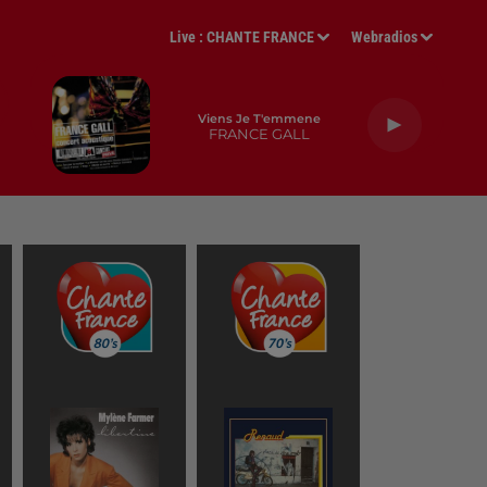
Live :
CHANTE FRANCE
Webradios
Viens Je T'emmene
FRANCE GALL