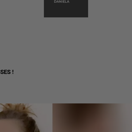
NOIRES
DANIELA
SES !