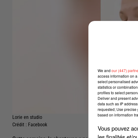
We and
our (447) partn
access information on a 
select personalised ad
statistics or combinatio
profiles to select person
Deliver and present adv
data such as IP address 
requested; Use precise g
based on information tra
Lorie en studio
Crédit :
Facebook
Vous pouvez acce
les finalités et