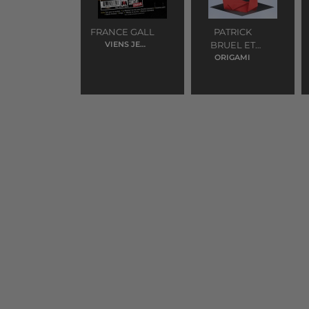
FRANCE GALL
PATRICK
VIENS JE
BRUEL ET
T'EMMENE
ORIGAMI
YCARE