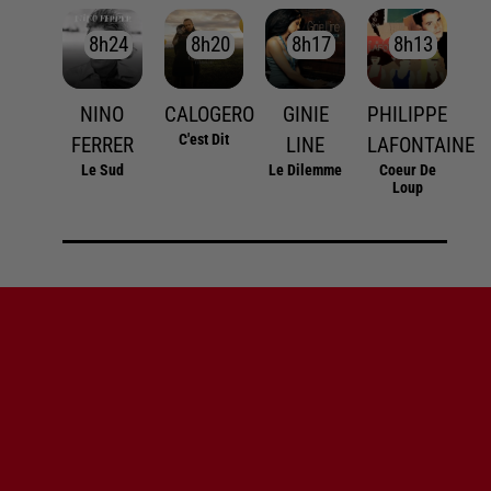
8h24
8h24
8h20
8h20
8h17
8h17
8h13
8h13
NINO
CALOGERO
GINIE
PHILIPPE
C'est Dit
FERRER
LINE
LAFONTAINE
Le Sud
Le Dilemme
Coeur De
Loup