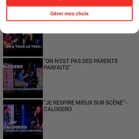
Gérer mes choix
"ON A TOUS LE TRAC"
"ON N'EST PAS DES PARENTS
PARFAITS"
"JE RESPIRE MIEUX SUR SCÈNE" -
CALOGERO