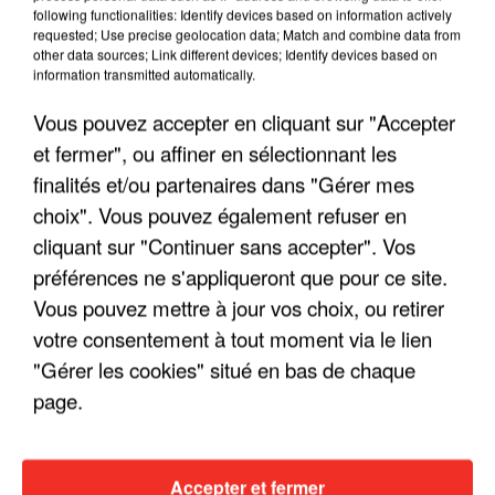
following functionalities: Identify devices based on information actively
requested; Use precise geolocation data; Match and combine data from
other data sources; Link different devices; Identify devices based on
information transmitted automatically.
Vous pouvez accepter en cliquant sur "Accepter
et fermer", ou affiner en sélectionnant les
finalités et/ou partenaires dans "Gérer mes
choix". Vous pouvez également refuser en
cliquant sur "Continuer sans accepter". Vos
préférences ne s'appliqueront que pour ce site.
Vous pouvez mettre à jour vos choix, ou retirer
LES INTERVIEWS CHANTE
Voir plus
votre consentement à tout moment via le lien
FRANCE
"Gérer les cookies" situé en bas de chaque
page.
"JE SUIS À DISPOSITION DES
ENFOIRÉS"
Accepter et fermer