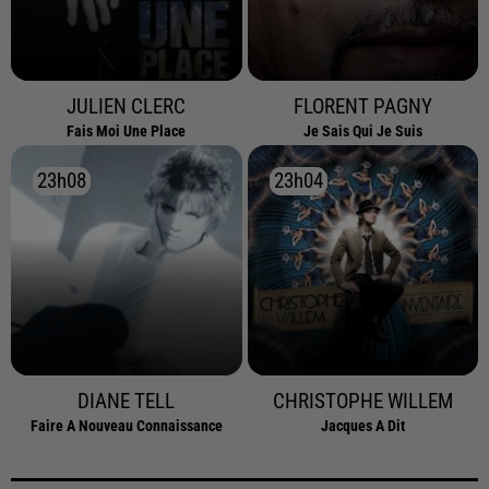
JULIEN CLERC
FLORENT PAGNY
Fais Moi Une Place
Je Sais Qui Je Suis
23h08
23h08
23h04
23h04
DIANE TELL
CHRISTOPHE WILLEM
Faire A Nouveau Connaissance
Jacques A Dit