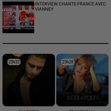
INTERVIEW CHANTE FRANCE AVEC
VIANNEY
23h32
23h32
23h28
23h28