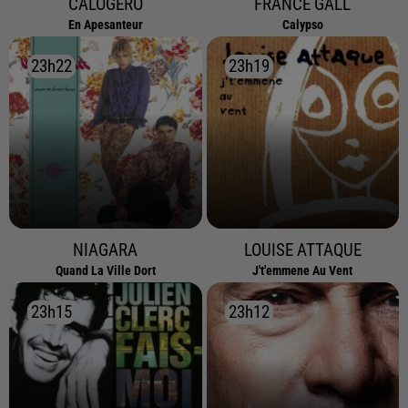
CALOGERO
FRANCE GALL
En Apesanteur
Calypso
23h22
23h22
23h19
23h19
NIAGARA
LOUISE ATTAQUE
Quand La Ville Dort
J't'emmene Au Vent
23h15
23h15
23h12
23h12