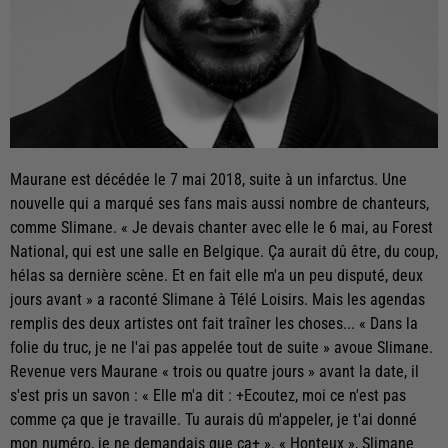
Maurane est décédée le 7 mai 2018, suite à un infarctus. Une
nouvelle qui a marqué ses fans mais aussi nombre de chanteurs,
comme Slimane. « Je devais chan­ter avec elle le 6 mai, au Forest
Natio­nal, qui est une salle en Belgique. Ça aurait dû être, du coup,
hélas sa dernière scène. Et en fait elle m'a un peu disputé, deux
jours avant » a raconté Slimane à Télé Loisirs. Mais les agendas
remplis des deux artistes ont fait traîner les choses... « Dans la
folie du truc, je ne l'ai pas appelée tout de suite » avoue Slimane.
Revenue vers Maurane « trois ou quatre jours » avant la date, il
s'est pris un savon : « Elle m'a dit : +Ecoutez, moi ce n'est pas
comme ça que je travaille. Tu aurais dû m'appeler, je t'ai donné
mon numéro, je ne demandais que ça+ ». « Honteux », Slimane