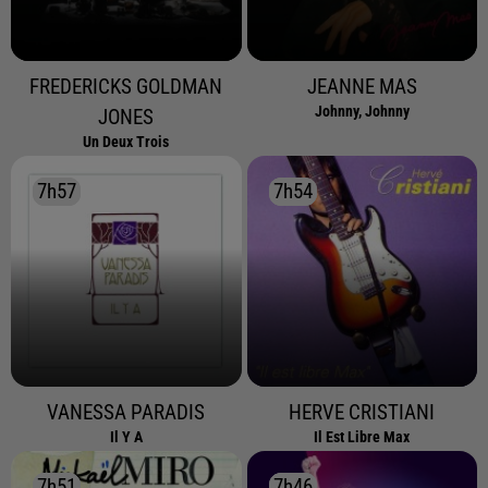
FREDERICKS GOLDMAN
JEANNE MAS
Johnny, Johnny
JONES
Un Deux Trois
7h57
7h57
7h54
7h54
VANESSA PARADIS
HERVE CRISTIANI
Il Y A
Il Est Libre Max
7h51
7h51
7h46
7h46