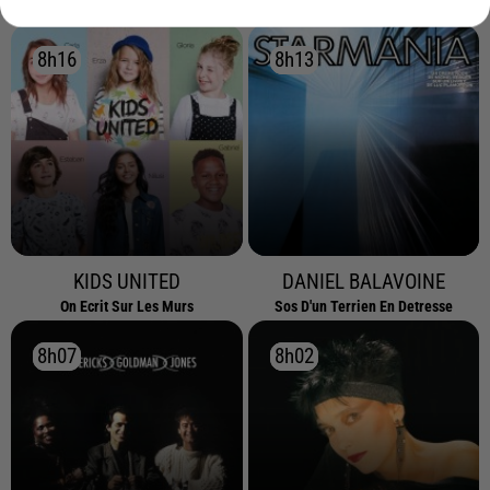
8h16
8h16
8h13
8h13
KIDS UNITED
DANIEL BALAVOINE
On Ecrit Sur Les Murs
Sos D'un Terrien En Detresse
8h07
8h07
8h02
8h02