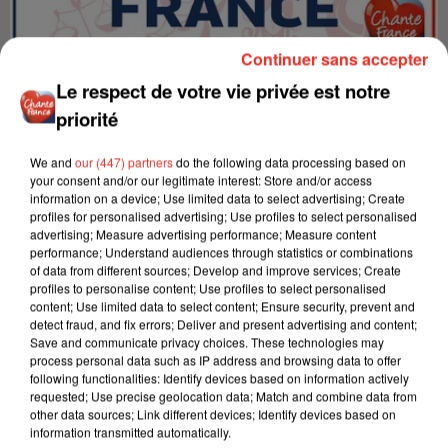
Continuer sans accepter
Le respect de votre vie privée est notre
LES INTERVIEWS CHANTE
Voir plus
priorité
FRANCE
We and
our (447) partners
do the following data processing based on
your consent and/or our legitimate interest: Store and/or access
"JE SUIS À DISPOSITION DES
information on a device; Use limited data to select advertising; Create
ENFOIRÉS"
profiles for personalised advertising; Use profiles to select personalised
advertising; Measure advertising performance; Measure content
performance; Understand audiences through statistics or combinations
of data from different sources; Develop and improve services; Create
profiles to personalise content; Use profiles to select personalised
content; Use limited data to select content; Ensure security, prevent and
"ON A TOUS LE TRAC"
detect fraud, and fix errors; Deliver and present advertising and content;
Save and communicate privacy choices. These technologies may
process personal data such as IP address and browsing data to offer
following functionalities: Identify devices based on information actively
requested; Use precise geolocation data; Match and combine data from
other data sources; Link different devices; Identify devices based on
information transmitted automatically.