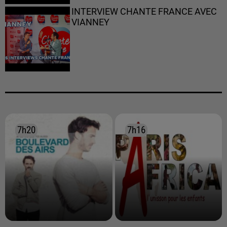
INTERVIEW CHANTE FRANCE AVEC
VIANNEY
7h20
7h20
7h16
7h16