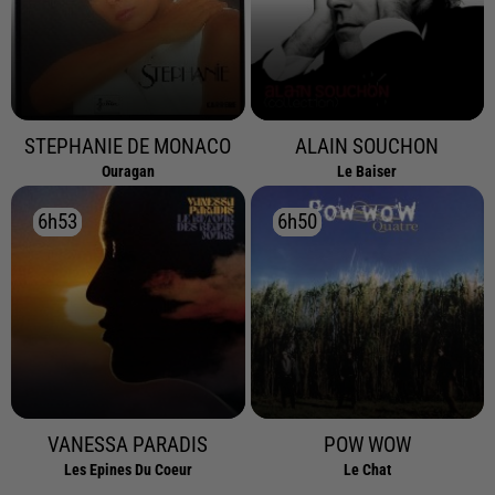
STEPHANIE DE MONACO
ALAIN SOUCHON
Ouragan
Le Baiser
6h53
6h53
6h50
6h50
VANESSA PARADIS
POW WOW
Les Epines Du Coeur
Le Chat