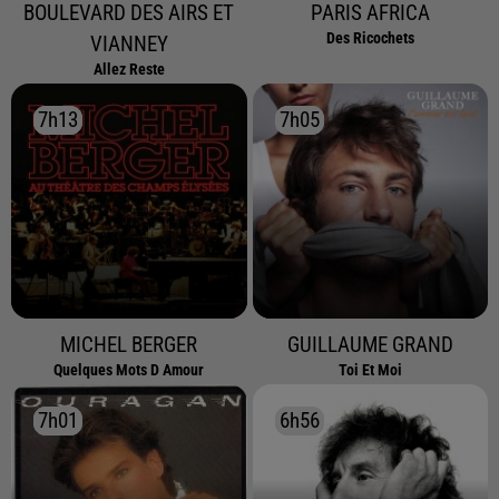
BOULEVARD DES AIRS ET
PARIS AFRICA
Des Ricochets
VIANNEY
Allez Reste
7h13
7h13
7h05
7h05
MICHEL BERGER
GUILLAUME GRAND
Quelques Mots D Amour
Toi Et Moi
7h01
7h01
6h56
6h56