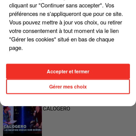
cliquant sur "Continuer sans accepter". Vos
préférences ne s'appliqueront que pour ce site.
Vous pouvez mettre à jour vos choix, ou retirer
"ON A TOUS LE TRAC"
votre consentement à tout moment via le lien
"Gérer les cookies" situé en bas de chaque
page.
"ON N'EST PAS DES PARENTS
PARFAITS"
Accepter et fermer
Gérer mes choix
"JE RESPIRE MIEUX SUR SCÈNE" -
CALOGERO