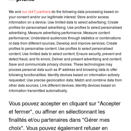
We and
our (447) partners
do the following data processing based on
your consent and/or our legitimate interest: Store and/or access
information on a device; Use limited data to select advertising; Create
profiles for personalised advertising; Use profiles to select personalised
advertising; Measure advertising performance; Measure content
performance; Understand audiences through statistics or combinations
of data from different sources; Develop and improve services; Create
profiles to personalise content; Use profiles to select personalised
content; Use limited data to select content; Ensure security, prevent and
detect fraud, and fix errors; Deliver and present advertising and content;
Save and communicate privacy choices. These technologies may
process personal data such as IP address and browsing data to offer
following functionalities: Identify devices based on information actively
requested; Use precise geolocation data; Match and combine data from
other data sources; Link different devices; Identify devices based on
LES INTERVIEWS CHANTE
Voir plus
information transmitted automatically.
FRANCE
Vous pouvez accepter en cliquant sur "Accepter
et fermer", ou affiner en sélectionnant les
"JE SUIS À DISPOSITION DES
finalités et/ou partenaires dans "Gérer mes
ENFOIRÉS"
choix". Vous pouvez également refuser en