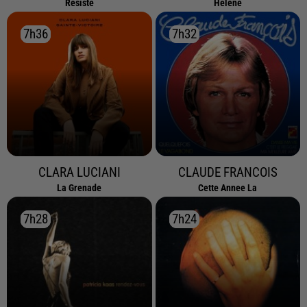
Resiste
Helene
7h36
7h36
7h32
7h32
CLARA LUCIANI
CLAUDE FRANCOIS
La Grenade
Cette Annee La
7h28
7h28
7h24
7h24