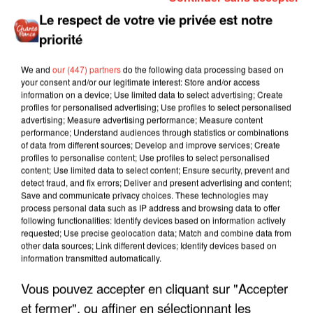
Le respect de votre vie privée est notre
priorité
Publié : 27 septembre 2022 par NICOLAS CHACUN
We and
our (447) partners
do the following data processing based on
your consent and/or our legitimate interest: Store and/or access
information on a device; Use limited data to select advertising; Create
profiles for personalised advertising; Use profiles to select personalised
advertising; Measure advertising performance; Measure content
performance; Understand audiences through statistics or combinations
of data from different sources; Develop and improve services; Create
profiles to personalise content; Use profiles to select personalised
content; Use limited data to select content; Ensure security, prevent and
detect fraud, and fix errors; Deliver and present advertising and content;
Save and communicate privacy choices. These technologies may
process personal data such as IP address and browsing data to offer
following functionalities: Identify devices based on information actively
requested; Use precise geolocation data; Match and combine data from
other data sources; Link different devices; Identify devices based on
information transmitted automatically.
Vous pouvez accepter en cliquant sur "Accepter
et fermer", ou affiner en sélectionnant les