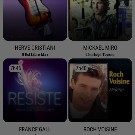
HERVE CRISTIANI
MICKAEL MIRO
Il Est Libre Max
L'horloge Tourne
7h46
7h46
7h40
7h40
FRANCE GALL
ROCH VOISINE