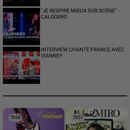
"JE RESPIRE MIEUX SUR SCÈNE" -
CALOGERO
INTERVIEW CHANTE FRANCE AVEC
VIANNEY
7h54
7h54
7h51
7h51