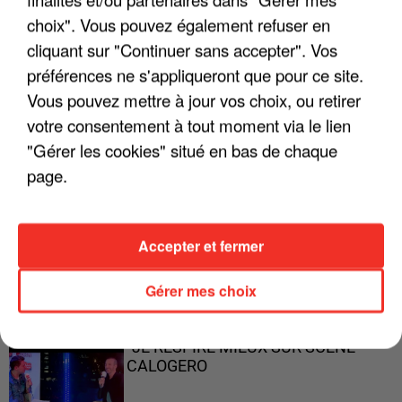
ENFOIRÉS"
choix". Vous pouvez également refuser en
cliquant sur "Continuer sans accepter". Vos
préférences ne s'appliqueront que pour ce site.
Vous pouvez mettre à jour vos choix, ou retirer
"ON A TOUS LE TRAC"
votre consentement à tout moment via le lien
"Gérer les cookies" situé en bas de chaque
page.
"ON N'EST PAS DES PARENTS
Accepter et fermer
PARFAITS"
Gérer mes choix
"JE RESPIRE MIEUX SUR SCÈNE" -
CALOGERO