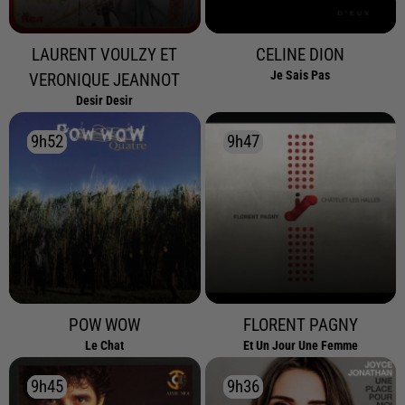
LAURENT VOULZY ET
CELINE DION
Je Sais Pas
VERONIQUE JEANNOT
Desir Desir
9h52
9h52
9h47
9h47
POW WOW
FLORENT PAGNY
Le Chat
Et Un Jour Une Femme
9h45
9h45
9h36
9h36