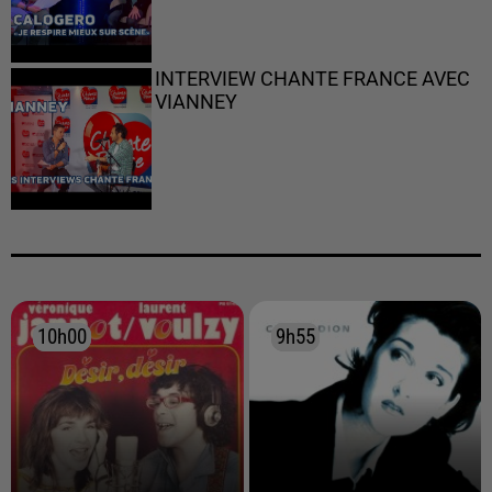
INTERVIEW CHANTE FRANCE AVEC
VIANNEY
10h00
10h00
9h55
9h55