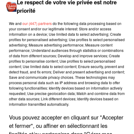
Le respect de votre vie privée est notre
priorité
We and
our (447) partners
do the following data processing based on
your consent and/or our legitimate interest: Store and/or access
information on a device; Use limited data to select advertising; Create
profiles for personalised advertising; Use profiles to select personalised
advertising; Measure advertising performance; Measure content
performance; Understand audiences through statistics or combinations
of data from different sources; Develop and improve services; Create
profiles to personalise content; Use profiles to select personalised
content; Use limited data to select content; Ensure security, prevent and
detect fraud, and fix errors; Deliver and present advertising and content;
Save and communicate privacy choices. These technologies may
process personal data such as IP address and browsing data to offer
following functionalities: Identify devices based on information actively
requested; Use precise geolocation data; Match and combine data from
other data sources; Link different devices; Identify devices based on
information transmitted automatically.
LES INTERVIEWS CHANTE
Voir plus
FRANCE
Vous pouvez accepter en cliquant sur "Accepter
et fermer", ou affiner en sélectionnant les
"JE SUIS À DISPOSITION DES
finalités et/ou partenaires dans "Gérer mes