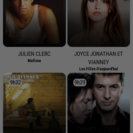
JULIEN CLERC
JOYCE JONATHAN ET
Melissa
VIANNEY
Les Filles D'aujourd'hui
9h32
9h32
9h29
9h29