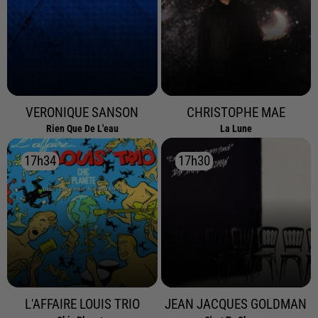
VERONIQUE SANSON
CHRISTOPHE MAE
Rien Que De L'eau
La Lune
17h34
17h34
17h30
17h30
L'AFFAIRE LOUIS TRIO
JEAN JACQUES GOLDMAN