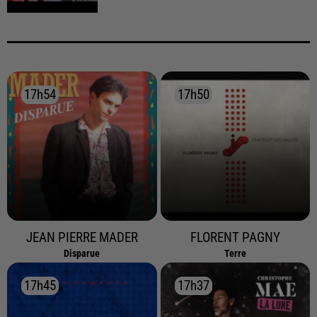
17h54
17h54
17h50
17h50
JEAN PIERRE MADER
FLORENT PAGNY
Disparue
Terre
17h45
17h45
17h37
17h37