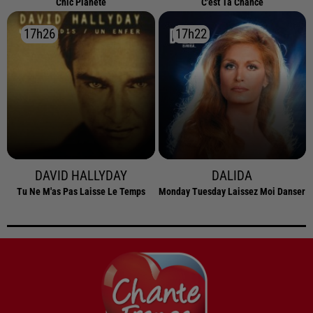
Chic Planete
C'est Ta Chance
17h26
17h26
17h22
17h22
DAVID HALLYDAY
DALIDA
Tu Ne M'as Pas Laisse Le Temps
Monday Tuesday Laissez Moi Danser