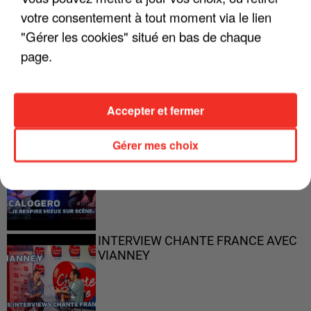
votre consentement à tout moment via le lien
"Gérer les cookies" situé en bas de chaque
page.
"ON N'EST PAS DES PARENTS
PARFAITS"
Accepter et fermer
Gérer mes choix
"JE RESPIRE MIEUX SUR SCÈNE" -
CALOGERO
INTERVIEW CHANTE FRANCE AVEC
VIANNEY