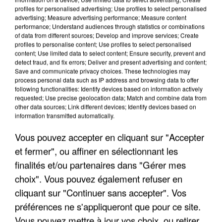
profiles for personalised advertising; Use profiles to select personalised
advertising; Measure advertising performance; Measure content
performance; Understand audiences through statistics or combinations
of data from different sources; Develop and improve services; Create
profiles to personalise content; Use profiles to select personalised
content; Use limited data to select content; Ensure security, prevent and
detect fraud, and fix errors; Deliver and present advertising and content;
Save and communicate privacy choices. These technologies may
process personal data such as IP address and browsing data to offer
LES INTERVIEWS CHANTE
following functionalities: Identify devices based on information actively
Voir plus
requested; Use precise geolocation data; Match and combine data from
FRANCE
other data sources; Link different devices; Identify devices based on
information transmitted automatically.
"JE SUIS À DISPOSITION DES
Vous pouvez accepter en cliquant sur "Accepter
ENFOIRÉS"
et fermer", ou affiner en sélectionnant les
finalités et/ou partenaires dans "Gérer mes
choix". Vous pouvez également refuser en
cliquant sur "Continuer sans accepter". Vos
"ON A TOUS LE TRAC"
préférences ne s'appliqueront que pour ce site.
Vous pouvez mettre à jour vos choix, ou retirer