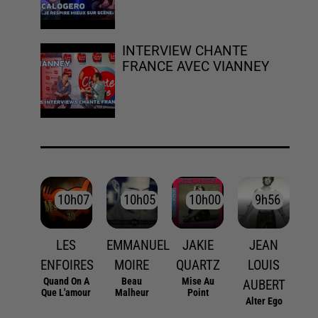
INTERVIEW CHANTE
FRANCE AVEC VIANNEY
10h07
10h07
10h05
10h05
10h00
10h00
9h56
9h56
LES
EMMANUEL
JAKIE
JEAN
ENFOIRES
MOIRE
QUARTZ
LOUIS
Quand On A
Beau
Mise Au
AUBERT
Que L'amour
Malheur
Point
Alter Ego