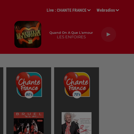
Live :
CHANTE FRANCE
Webradios
Quand On A Que L'amour
LES ENFOIRES