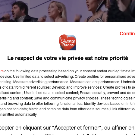
Contin
Le respect de votre vie privée est notre priorité
ers
do the following data processing based on your consent and/or our legitimate int
device; Use limited data to select advertising; Create profiles for personalised adver
vertising; Measure advertising performance; Measure content performance; Unders
ns of data from different sources; Develop and improve services; Create profiles to 
alised content; Use limited data to select content; Ensure security, prevent and detect
ertising and content; Save and communicate privacy choices. These technologies
and browsing data to offer following functionalities: Identify devices based on infor
eolocation data; Match and combine data from other data sources; Link different de
nsmitted automatically.
pter en cliquant sur "Accepter et fermer", ou affiner en
t toujours actifs. L'association peut aussi compter sur les