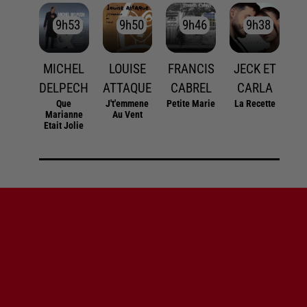
9h53
9h53
9h50
9h50
9h46
9h46
9h38
9h38
MICHEL
LOUISE
FRANCIS
JECK ET
DELPECH
ATTAQUE
CABREL
CARLA
Que
J't'emmene
Petite Marie
La Recette
Marianne
Au Vent
Etait Jolie