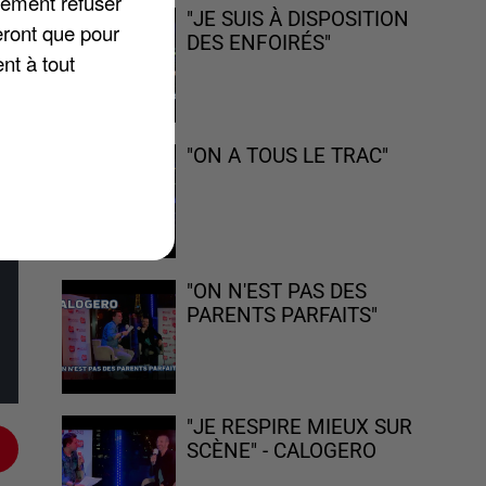
lement refuser
"JE SUIS À DISPOSITION
eront que pour
DES ENFOIRÉS"
nt à tout
"ON A TOUS LE TRAC"
"ON N'EST PAS DES
PARENTS PARFAITS"
"JE RESPIRE MIEUX SUR
SCÈNE" - CALOGERO