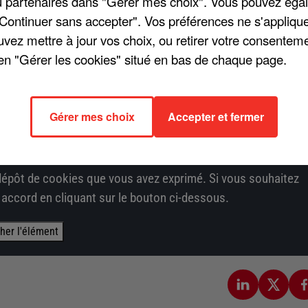
/ou partenaires dans "Gérer mes choix". Vous pouvez éga
hanter une hymne et faire ainsi danser le public et briller la
"Continuer sans accepter". Vos préférences ne s'appliqu
dernier », était dévoilée. À présent, le clip du titre est
uvez mettre à jour vos choix, ou retirer votre consenteme
en "Gérer les cookies" situé en bas de chaque page.
es donnés par la troupe à Bordeaux. Des plans auxquels se
u Coeur. Enfin, car c'est le nerf de la guerre, des messages
Gérer mes choix
Accepter et fermer
er les plus démunis. Regardez !
épôt de cookies que vous avez exprimé. Si vous souhaitez
e accord en cliquant sur le bouton ci-dessous.
cher l'élément