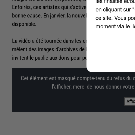
les finalités et
Enfoirés, ces artistes qui s'activent chaque année pour c
en cliquant sur 
bonne cause. En janvier, la nouvelle chanson, « Jusqu'au 
ce site. Vous po
disponible.
moment via le li
La vidéo
a été tournée dans les coulisses des spectacl
mêlent des images d'archives de l'activité des Restos d
invitent le public aux dons pour pouvoir continuer à aid
Cet élément est masqué compte-tenu du refus du d
l'afficher, merci de nous donner votr
Affi