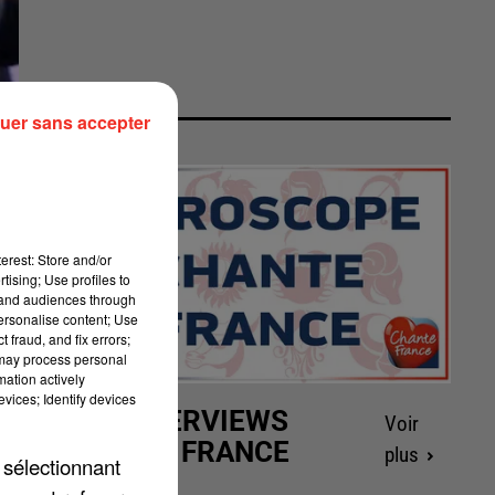
uer sans accepter
erest: Store and/or
tising; Use profiles to
tand audiences through
personalise content; Use
 fraud, and fix errors;
 may process personal
mation actively
vices; Identify devices
LES INTERVIEWS
Voir
CHANTE FRANCE
plus
 sélectionnant