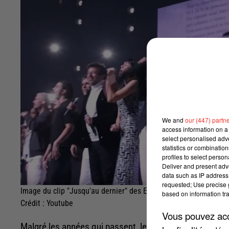
We and
our (447) partn
access information on a 
select personalised ad
statistics or combinatio
profiles to select person
Deliver and present adv
data such as IP address 
requested; Use precise g
Image du clip "Jusqu'au dernier" des Enfoirés
based on information tra
Crédit :
Youtube
Vous pouvez acce
Malgré les années qui passent, les Restos du Coeur son