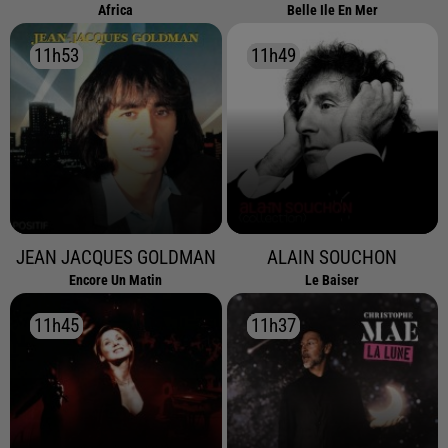
Africa
Belle Ile En Mer
11h53
11h53
11h49
11h49
JEAN JACQUES GOLDMAN
ALAIN SOUCHON
Encore Un Matin
Le Baiser
11h45
11h45
11h37
11h37