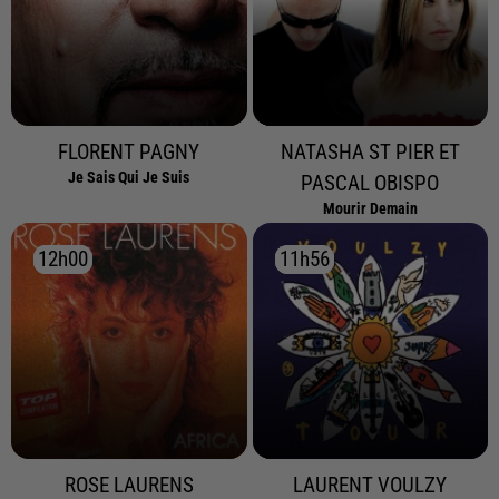
FLORENT PAGNY
NATASHA ST PIER ET
Je Sais Qui Je Suis
PASCAL OBISPO
Mourir Demain
12h00
12h00
11h56
11h56
ROSE LAURENS
LAURENT VOULZY