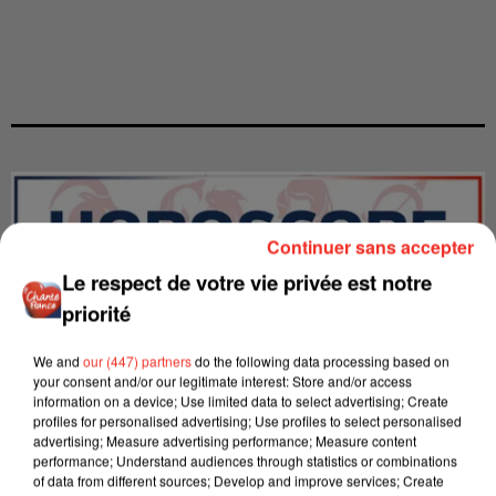
Continuer sans accepter
Le respect de votre vie privée est notre
priorité
We and
our (447) partners
do the following data processing based on
your consent and/or our legitimate interest: Store and/or access
information on a device; Use limited data to select advertising; Create
profiles for personalised advertising; Use profiles to select personalised
advertising; Measure advertising performance; Measure content
performance; Understand audiences through statistics or combinations
LES INTERVIEWS CHANTE
Voir plus
of data from different sources; Develop and improve services; Create