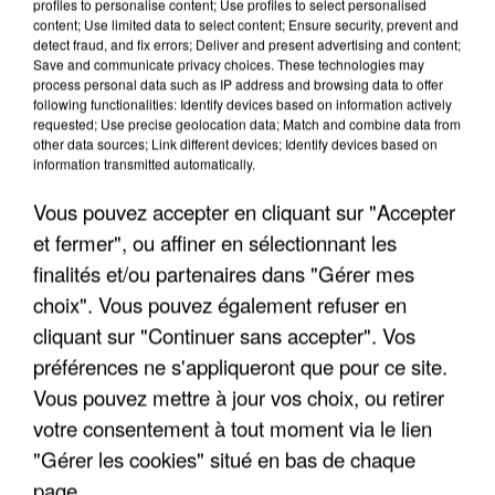
FRANCE
profiles to personalise content; Use profiles to select personalised
content; Use limited data to select content; Ensure security, prevent and
detect fraud, and fix errors; Deliver and present advertising and content;
Save and communicate privacy choices. These technologies may
"JE SUIS À DISPOSITION DES
process personal data such as IP address and browsing data to offer
ENFOIRÉS"
following functionalities: Identify devices based on information actively
requested; Use precise geolocation data; Match and combine data from
other data sources; Link different devices; Identify devices based on
information transmitted automatically.
Vous pouvez accepter en cliquant sur "Accepter
"ON A TOUS LE TRAC"
et fermer", ou affiner en sélectionnant les
finalités et/ou partenaires dans "Gérer mes
choix". Vous pouvez également refuser en
cliquant sur "Continuer sans accepter". Vos
préférences ne s'appliqueront que pour ce site.
"ON N'EST PAS DES PARENTS
PARFAITS"
Vous pouvez mettre à jour vos choix, ou retirer
votre consentement à tout moment via le lien
"Gérer les cookies" situé en bas de chaque
page.