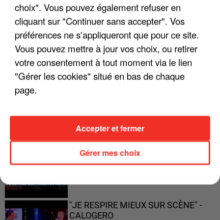
choix". Vous pouvez également refuser en
"JE SUIS À DISPOSITION DES
cliquant sur "Continuer sans accepter". Vos
ENFOIRÉS"
préférences ne s'appliqueront que pour ce site.
Vous pouvez mettre à jour vos choix, ou retirer
votre consentement à tout moment via le lien
"Gérer les cookies" situé en bas de chaque
"ON A TOUS LE TRAC"
page.
Accepter et fermer
"ON N'EST PAS DES PARENTS
PARFAITS"
Gérer mes choix
"JE RESPIRE MIEUX SUR SCÈNE" -
CALOGERO