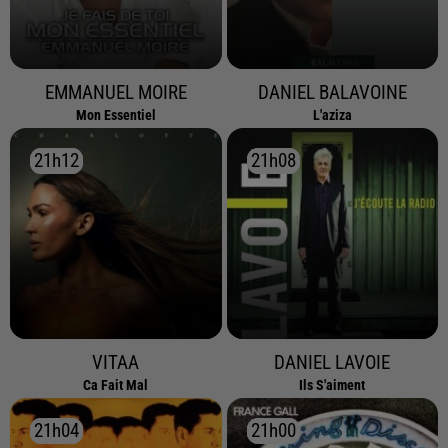
EMMANUEL MOIRE
DANIEL BALAVOINE
Mon Essentiel
L'aziza
21h12
21h12
21h08
21h08
VITAA
DANIEL LAVOIE
Ca Fait Mal
Ils S'aiment
21h04
21h04
21h00
21h00