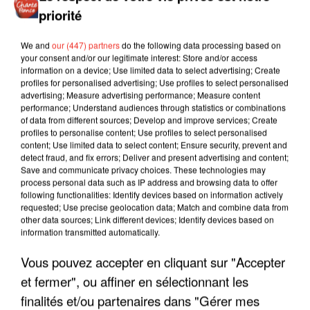
priorité
We and
our (447) partners
do the following data processing based on
your consent and/or our legitimate interest: Store and/or access
information on a device; Use limited data to select advertising; Create
profiles for personalised advertising; Use profiles to select personalised
advertising; Measure advertising performance; Measure content
performance; Understand audiences through statistics or combinations
of data from different sources; Develop and improve services; Create
profiles to personalise content; Use profiles to select personalised
content; Use limited data to select content; Ensure security, prevent and
detect fraud, and fix errors; Deliver and present advertising and content;
Save and communicate privacy choices. These technologies may
process personal data such as IP address and browsing data to offer
following functionalities: Identify devices based on information actively
requested; Use precise geolocation data; Match and combine data from
other data sources; Link different devices; Identify devices based on
information transmitted automatically.
Vous pouvez accepter en cliquant sur "Accepter
LES INTERVIEWS CHANTE
Voir plus
et fermer", ou affiner en sélectionnant les
FRANCE
finalités et/ou partenaires dans "Gérer mes