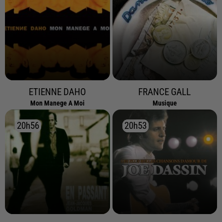
ETIENNE DAHO
FRANCE GALL
Mon Manege A Moi
Musique
20h56
20h56
20h53
20h53