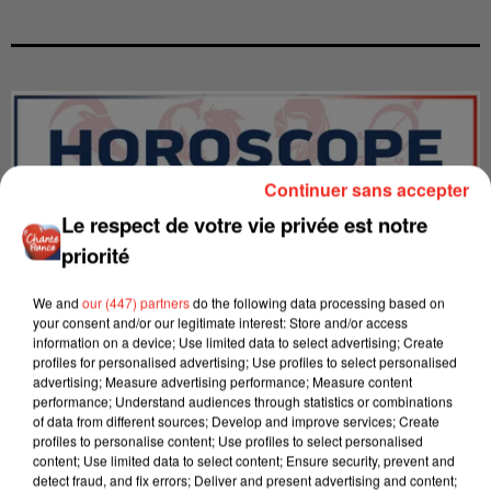
Continuer sans accepter
Le respect de votre vie privée est notre
priorité
We and
our (447) partners
do the following data processing based on
your consent and/or our legitimate interest: Store and/or access
information on a device; Use limited data to select advertising; Create
profiles for personalised advertising; Use profiles to select personalised
advertising; Measure advertising performance; Measure content
LES INTERVIEWS CHANTE
Voir plus
performance; Understand audiences through statistics or combinations
FRANCE
of data from different sources; Develop and improve services; Create
profiles to personalise content; Use profiles to select personalised
content; Use limited data to select content; Ensure security, prevent and
detect fraud, and fix errors; Deliver and present advertising and content;
"JE SUIS À DISPOSITION DES