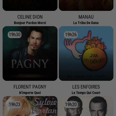
CELINE DION
MANAU
Bonjour Pardon Merci
La Tribu De Dana
19h30
19h30
19h26
19h26
FLORENT PAGNY
LES ENFOIRES
N'importe Quoi
Le Temps Qui Court
19h23
19h23
19h20
19h20