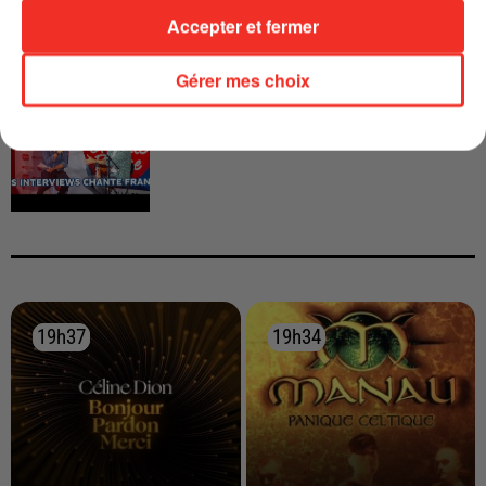
Accepter et fermer
Gérer mes choix
INTERVIEW CHANTE FRANCE AVEC
VIANNEY
19h37
19h37
19h34
19h34