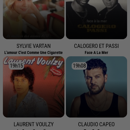
SYLVIE VARTAN
CALOGERO ET PASSI
L'amour C'est Comme Une Cigarette
Face A La Mer
19h15
19h15
19h08
19h08
LAURENT VOULZY
CLAUDIO CAPEO