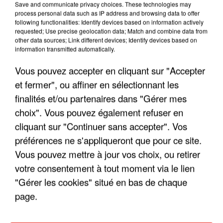
Save and communicate privacy choices. These technologies may
ENFOIRÉS"
process personal data such as IP address and browsing data to offer
following functionalities: Identify devices based on information actively
requested; Use precise geolocation data; Match and combine data from
other data sources; Link different devices; Identify devices based on
information transmitted automatically.
"ON A TOUS LE TRAC"
Vous pouvez accepter en cliquant sur "Accepter
et fermer", ou affiner en sélectionnant les
finalités et/ou partenaires dans "Gérer mes
choix". Vous pouvez également refuser en
cliquant sur "Continuer sans accepter". Vos
"ON N'EST PAS DES PARENTS
préférences ne s'appliqueront que pour ce site.
PARFAITS"
Vous pouvez mettre à jour vos choix, ou retirer
votre consentement à tout moment via le lien
"Gérer les cookies" situé en bas de chaque
page.
"JE RESPIRE MIEUX SUR SCÈNE" -
CALOGERO